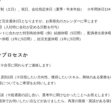
日制（土日）、祝日、会社指定休日（夏季・年末年始） ※年間休日124日
て完全週休2日となりますが、お客様先のカレンダーに準じます
暇（入社時に会社が定める日数を付与）
ントに合わせた特別有給休暇（例）結婚休暇（5日間）、配偶者出産休暇
ー休暇（1年に5日間）、妊活支援休暇（1年に5日間）
考プロセスか
（※合否に関わらずご連絡します）
接：原則1回（※目指したい方向性、獲得したいスキル、興味のある業務を
面についてもご希望をお伺いします）
面談（※処遇面の話し合い、選考中に聞けなかったことへお答えします
追加でお伺いしたい点などがありましたら、再度の面接・面談がある場