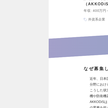
AKKOD
年収
400万円
外資系企業
なぜ募集
近年、日本
分野におけ
こうした状
機や防衛機
AKKOD
の業務を担