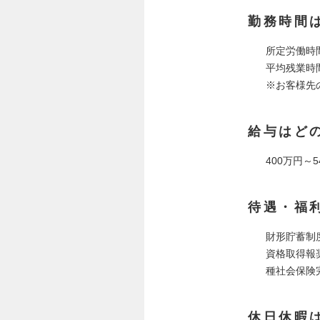
勤務時間
所定労働時間
平均残業時間 
※お客様先
給与はど
400万円～
待遇・福
財形貯蓄制
資格取得報
種社会保険
休日休暇