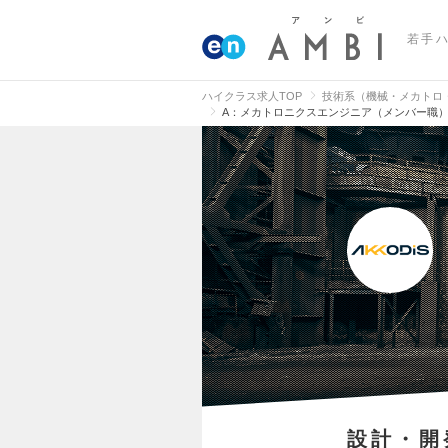
若手
ハイクラス求人TOP
技術系（機械・メカトロ
A：メカトロニクスエンジニア（メンバー職
設計・開