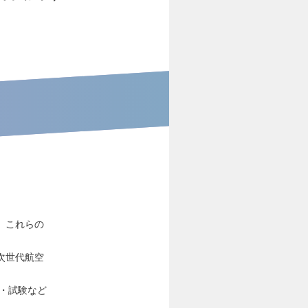
、これらの
次世代航空
析・試験など