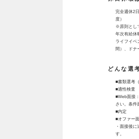
完全週休2
度）
※原則とし
年次有給休
ライフイベ
間）、ドナ
どんな選
■書類選考
■適性検査
■Web面
さい。条件
■内定
■オファー
・面接後に
す。