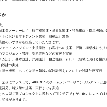
事か
後）
械工業メーカーにて、航空機関連・飛昇体関連・特殊車両・衛星機器の
クトにおけるマネジメント業務、機械設計業務
務のいずれかを担当していただきます。
クトマネジメント支援業務：お客様への提案、折衝、構想検討や担
のプロジェクト管理、課題管理などの支援を実施
設計、基本設計、詳細設計：担当機種、もしくは領域における構想
細設計の実施
当機種、もしくは担当領域の試験計画をもとにした試験計画実行
計業務にプラスして、AKKODiSのチームメンバーやコンサルタントと
題発見、解決策の提案・実行までを実施
けの大型長期プロジェクトに携わって頂く予定ですが、能力によっては
可能性があります。