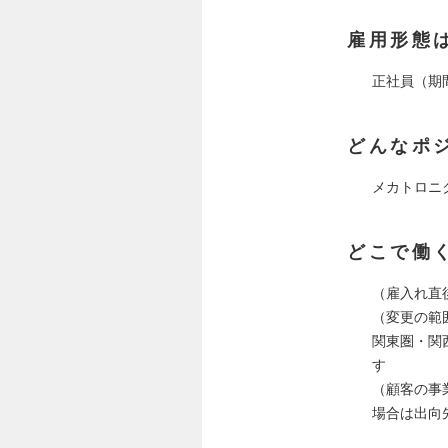
雇用形態
正社員（期
どんなポ
メカトロニ
どこで働
（雇入れ直
（変更の範
関東圏・関
す
（顧客の事
場合は出向