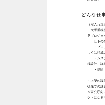
どんな仕
（雇入れ直
・大手重機
発プロジェ
以下の業
・プロジェ
しくは領域
・システム
様設計、詳
・試験：担
・上記の設
様先での課
※官公庁向
クトになる