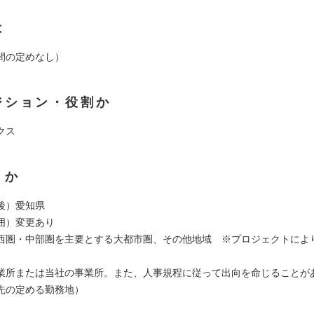
は
間の定めなし）
ジション・役割か
クス
くか
後）愛知県
囲）変更あり
西圏・中部圏を主要とする大都市圏、その他地域 ※プロジェクトによ
業所または当社の事業所。また、人事規程に従って出向を命じることが
先の定める勤務地）