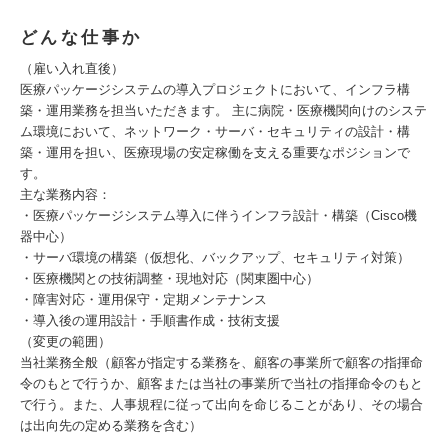
どんな仕事か
（雇い入れ直後）
医療パッケージシステムの導入プロジェクトにおいて、インフラ構
築・運用業務を担当いただきます。 主に病院・医療機関向けのシステ
ム環境において、ネットワーク・サーバ・セキュリティの設計・構
築・運用を担い、医療現場の安定稼働を支える重要なポジションで
す。
主な業務内容：
・医療パッケージシステム導入に伴うインフラ設計・構築（Cisco機
器中心）
・サーバ環境の構築（仮想化、バックアップ、セキュリティ対策）
・医療機関との技術調整・現地対応（関東圏中心）
・障害対応・運用保守・定期メンテナンス
・導入後の運用設計・手順書作成・技術支援
（変更の範囲）
当社業務全般（顧客が指定する業務を、顧客の事業所で顧客の指揮命
令のもとで行うか、顧客または当社の事業所で当社の指揮命令のもと
で行う。また、人事規程に従って出向を命じることがあり、その場合
は出向先の定める業務を含む）