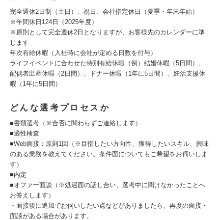
完全週休2日制（土日）、祝日、会社指定休日（夏季・年末年始）
※年間休日124日（2025年度）
※原則として完全週休2日となりますが、お客様先のカレンダーに準
じます
年次有給休暇（入社時に会社が定める日数を付与）
ライフイベントに合わせた特別有給休暇（例）結婚休暇（5日間）、
配偶者出産休暇（2日間）、ドナー休暇（1年に5日間）、妊活支援休
暇（1年に5日間）
どんな選考プロセスか
■書類選考（※合否に関わらずご連絡します）
■適性検査
■Web面接：原則1回（※目指したい方向性、獲得したいスキル、興味
のある業務を教えてください。条件面についてもご希望をお伺いしま
す）
■内定
■オファー面談（※処遇面の話し合い、選考中に聞けなかったことへ
お答えします）
・面接後に追加でお伺いしたい点などがありましたら、再度の面接・
面談がある場合があります。