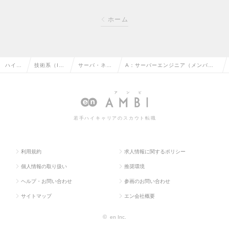
ホーム
ハイク
技術系（I
サーバ・ネッ
A：サーバーエンジニア（メンバー
ラス求
T・Web・通
トワークエン
職）_医療機器等開発プロジェクト＜
人TOP
信系）の転
ジニアの転職
神奈川県、東京都＞の求人情報
職
若手ハイキャリアのスカウト転職
利用規約
求人情報に関するポリシー
個人情報の取り扱い
推奨環境
ヘルプ・お問い合わせ
参画のお問い合わせ
サイトマップ
エン会社概要
©
en Inc.