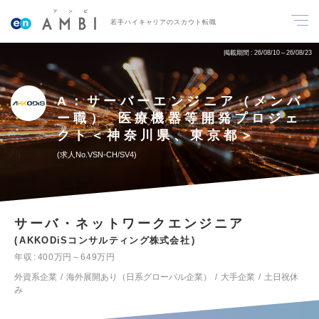
若手ハイキャリアのスカウト転職
掲載期間
26/08/10～26/08/23
A：サーバーエンジニア（メンバ
ー職）_医療機器等開発プロジェ
クト＜神奈川県、東京都＞
求人No.VSN-CH/SV4
サーバ・ネットワークエンジニア
AKKODiSコンサルティング株式会社
年収
400万円～649万円
外資系企業
海外展開あり（日系グローバル企業）
大手企業
土日祝休
み