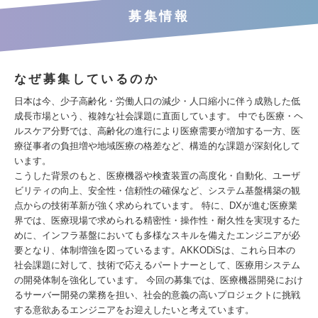
募集情報
なぜ募集しているのか
日本は今、少子高齢化・労働人口の減少・人口縮小に伴う成熟した低
成長市場という、複雑な社会課題に直面しています。 中でも医療・ヘ
ルスケア分野では、高齢化の進行により医療需要が増加する一方、医
療従事者の負担増や地域医療の格差など、構造的な課題が深刻化して
います。
こうした背景のもと、医療機器や検査装置の高度化・自動化、ユーザ
ビリティの向上、安全性・信頼性の確保など、システム基盤構築の観
点からの技術革新が強く求められています。 特に、DXが進む医療業
界では、医療現場で求められる精密性・操作性・耐久性を実現するた
めに、インフラ基盤においても多様なスキルを備えたエンジニアが必
要となり、体制増強を図っているます。AKKODiSは、これら日本の
社会課題に対して、技術で応えるパートナーとして、医療用システム
の開発体制を強化しています。 今回の募集では、医療機器開発におけ
るサーバー開発の業務を担い、社会的意義の高いプロジェクトに挑戦
する意欲あるエンジニアをお迎えしたいと考えています。