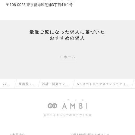
〒108-0023 東京都港区芝浦3丁目4番1号
最近ご覧になった求人に基づいた
おすすめの求人
ホーム
ハイ
技術系（電
設計・開発エンジ
A：メカトロニクスエンジニア（マ
クラ
気・電子・
ニア（その他、電
ネジメント/スペシャリスト）新型
ス求
半導体）の
気・電子・半導
航空機開発プロジェクト＜愛知県
人TO
転職
体）の転職
＞の求人情報
若手ハイキャリアのスカウト転職
P
利用規約
求人情報に関するポリシー