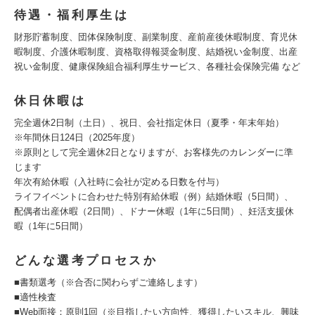
待遇・福利厚生は
財形貯蓄制度、団体保険制度、副業制度、産前産後休暇制度、育児休
暇制度、介護休暇制度、資格取得報奨金制度、結婚祝い金制度、出産
祝い金制度、健康保険組合福利厚生サービス、各種社会保険完備 など
休日休暇は
完全週休2日制（土日）、祝日、会社指定休日（夏季・年末年始）
※年間休日124日（2025年度）
※原則として完全週休2日となりますが、お客様先のカレンダーに準
じます
年次有給休暇（入社時に会社が定める日数を付与）
ライフイベントに合わせた特別有給休暇（例）結婚休暇（5日間）、
配偶者出産休暇（2日間）、ドナー休暇（1年に5日間）、妊活支援休
暇（1年に5日間）
どんな選考プロセスか
■書類選考（※合否に関わらずご連絡します）
■適性検査
■Web面接：原則1回（※目指したい方向性、獲得したいスキル、興味