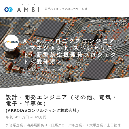
若手ハイキャリアのスカウト転職
掲載期間
26/07/27～26/08/09
A：メカトロニクスエンジニア
（マネジメント/スペシャリス
ト）新型航空機開発プロジェク
ト＜愛知県＞
求人No.VSN-mobi/mecha3
設計・開発エンジニア（その他、電気・
電子・半導体）
AKKODiSコンサルティング株式会社
年収
450万円～849万円
外資系企業
海外展開あり（日系グローバル企業）
大手企業
土日祝休