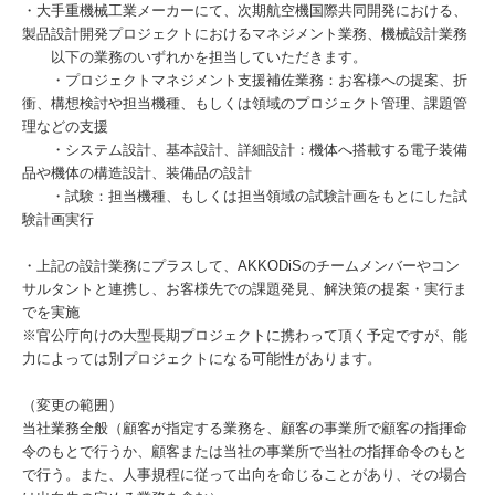
・大手重機械工業メーカーにて、次期航空機国際共同開発における、
製品設計開発プロジェクトにおけるマネジメント業務、機械設計業務
以下の業務のいずれかを担当していただきます。
・プロジェクトマネジメント支援補佐業務：お客様への提案、折
衝、構想検討や担当機種、もしくは領域のプロジェクト管理、課題管
理などの支援
・システム設計、基本設計、詳細設計：機体へ搭載する電子装備
品や機体の構造設計、装備品の設計
・試験：担当機種、もしくは担当領域の試験計画をもとにした試
験計画実行
・上記の設計業務にプラスして、AKKODiSのチームメンバーやコン
サルタントと連携し、お客様先での課題発見、解決策の提案・実行ま
でを実施
※官公庁向けの大型長期プロジェクトに携わって頂く予定ですが、能
力によっては別プロジェクトになる可能性があります。
（変更の範囲）
当社業務全般（顧客が指定する業務を、顧客の事業所で顧客の指揮命
令のもとで行うか、顧客または当社の事業所で当社の指揮命令のもと
で行う。また、人事規程に従って出向を命じることがあり、その場合