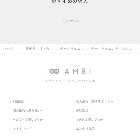
おすすめの求人
ホーム
ハイクラ
技術系（IT・We
データサイエン
データサイエンティスト
ス求人TO
b・通信系）の転
ティストの転職
（アナリティクス）の求人
P
職
情報
若手ハイキャリアのスカウト転職
利用規約
求人情報に関するポリシー
個人情報の取り扱い
推奨環境
ヘルプ・お問い合わせ
参画のお問い合わせ
サイトマップ
エン会社概要