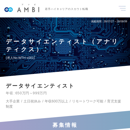
若手ハイキャリアのスカウト転職
掲載期間
26/07/27～26/08/09
データサイエンティスト（アナリ
ティクス）
求人No.WTH-s001
データサイエンティスト
年収
650万円～999万円
大手企業
土日祝休み
年収600万以上
リモートワーク可能
育児支援
制度
募集情報