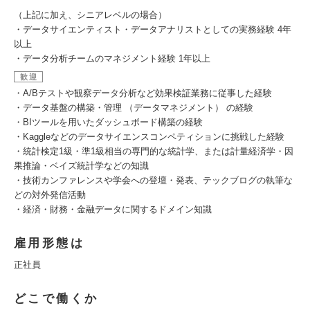
（上記に加え、シニアレベルの場合）
・データサイエンティスト・データアナリストとしての実務経験 4年
以上
・データ分析チームのマネジメント経験 1年以上
歓迎
・A/Bテストや観察データ分析など効果検証業務に従事した経験
・データ基盤の構築・管理 （データマネジメント） の経験
・BIツールを用いたダッシュボード構築の経験
・Kaggleなどのデータサイエンスコンペティションに挑戦した経験
・統計検定1級・準1級相当の専門的な統計学、または計量経済学・因
果推論・ベイズ統計学などの知識
・技術カンファレンスや学会への登壇・発表、テックブログの執筆な
どの対外発信活動
・経済・財務・金融データに関するドメイン知識
雇用形態は
正社員
どこで働くか