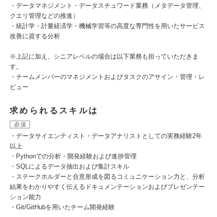
・データマネジメント・データスチュワード業務（メタデータ管理、
クエリ管理などの推進）
・統計学・計量経済学・機械学習等の高度な専門性を用いたサービス
改善に資する分析
※上記に加え、シニアレベルの場合は以下業務も担っていただきま
す。
・チームメンバーのマネジメントおよびタスクのアサイン・管理・レ
ビュー
求められるスキルは
必須
・データサイエンティスト・データアナリストとしての実務経験2年
以上
・Pythonでの分析・開発経験および進捗管理
・SQLによるデータ抽出および集計スキル
・ステークホルダーと合意形成を図るコミュニケーション力と、分析
結果をわかりやすく伝えるドキュメンテーションおよびプレゼンテー
ション能力
・Git/GitHubを用いたチーム開発経験