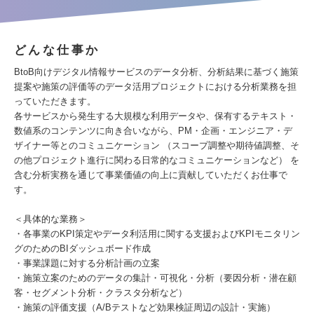
どんな仕事か
BtoB向けデジタル情報サービスのデータ分析、分析結果に基づく施策
提案や施策の評価等のデータ活用プロジェクトにおける分析業務を担
っていただきます。
各サービスから発生する大規模な利用データや、保有するテキスト・
数値系のコンテンツに向き合いながら、PM・企画・エンジニア・デ
ザイナー等とのコミュニケーション （スコープ調整や期待値調整、そ
の他プロジェクト進行に関わる日常的なコミュニケーションなど） を
含む分析実務を通じて事業価値の向上に貢献していただくお仕事で
す。
＜具体的な業務＞
・各事業のKPI策定やデータ利活用に関する支援およびKPIモニタリン
グのためのBIダッシュボード作成
・事業課題に対する分析計画の立案
・施策立案のためのデータの集計・可視化・分析（要因分析・潜在顧
客・セグメント分析・クラスタ分析など）
・施策の評価支援（A/Bテストなど効果検証周辺の設計・実施）