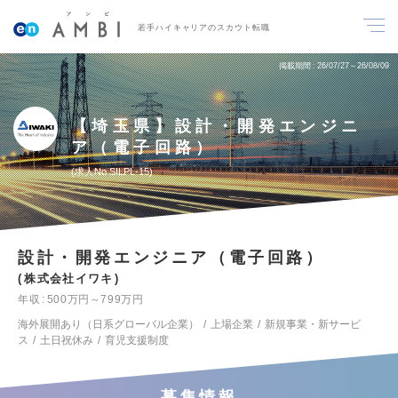
若手ハイキャリアのスカウト転職
掲載期間
26/07/27～26/08/09
【埼玉県】設計・開発エンジニ
ア（電子回路）
求人No.SILPL-15
設計・開発エンジニア（電子回路）
株式会社イワキ
年収
500万円～799万円
海外展開あり（日系グローバル企業）
上場企業
新規事業・新サービ
ス
土日祝休み
育児支援制度
募集情報