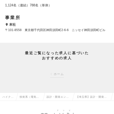
1,124名（連結）788名（単体）
事業所
本社
〒101-8558 東京都千代田区神田須田町2-6-6 ニッセイ神田須田町ビル
最近ご覧になった求人に基づいた
おすすめの求人
ホーム
ハイクラ
技術系（電気・
設計・開発エンジ
【埼玉県】設計・開発エ
ス求人T
電子・半導体）
ニア（電子回路）
ンジニア（電子回路）の
OP
の転職
の転職
求人情報