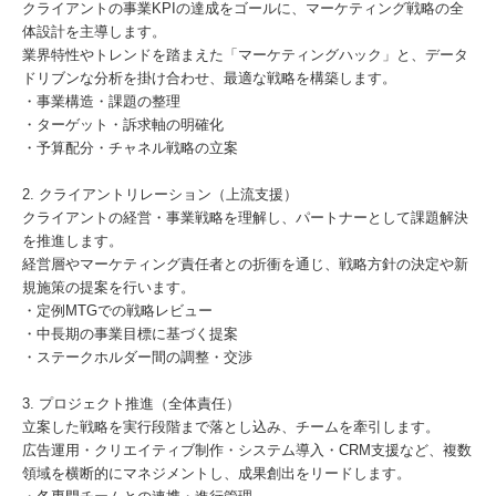
クライアントの事業KPIの達成をゴールに、マーケティング戦略の全
体設計を主導します。
業界特性やトレンドを踏まえた「マーケティングハック」と、データ
ドリブンな分析を掛け合わせ、最適な戦略を構築します。
・事業構造・課題の整理
・ターゲット・訴求軸の明確化
・予算配分・チャネル戦略の立案
2. クライアントリレーション（上流支援）
クライアントの経営・事業戦略を理解し、パートナーとして課題解決
を推進します。
経営層やマーケティング責任者との折衝を通じ、戦略方針の決定や新
規施策の提案を行います。
・定例MTGでの戦略レビュー
・中長期の事業目標に基づく提案
・ステークホルダー間の調整・交渉
3. プロジェクト推進（全体責任）
立案した戦略を実行段階まで落とし込み、チームを牽引します。
広告運用・クリエイティブ制作・システム導入・CRM支援など、複数
領域を横断的にマネジメントし、成果創出をリードします。