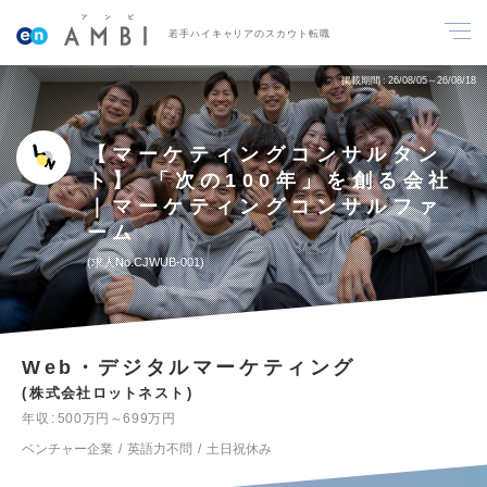
若手ハイキャリアのスカウト転職
掲載期間
26/08/05～26/08/18
【マーケティングコンサルタン
ト】 「次の100年」を創る会社
｜マーケティングコンサルファ
ーム
求人No.CJWUB-001
Web・デジタルマーケティング
株式会社ロットネスト
年収
500万円～699万円
ベンチャー企業
英語力不問
土日祝休み