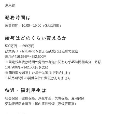
東京都
勤務時間は
就業時間：10:00～19:00（休憩1時間）
給与はどのくらい貰えるか
500万円 ～ 699万円
残業あり（⽉45時間を超える残業代は追加で⽀給）
※月給416,666円~582,500円
※固定残業代は時間外労働の有無に関わらず45時間相当分、月額
101,900円～142,500円を支給
※45時間を超過した場合は追加で支給します
※試用期間中の労働条件に変更はありません
待遇・福利厚生は
社会保険：健康保険、厚⽣年⾦、労災保険、雇⽤保険
受動喫煙防⽌措置：屋内原則禁煙（喫煙専⽤室）