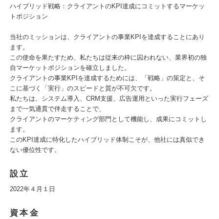
ハイブリッド戦略：クライアントのKPI達成にコミットするマーケッ
トポジション
当社のミッションは、クライアントの事業KPIを達成することにあり
ます。
この使命を果たすため、私たちは従来の枠に囚われない、業界初の独
自マーケットポジションを確立しました。
クライアントの事業KPIを達成するためには、「戦略」の策定と、そ
こに基づく「実行」のスピードと質が不可欠です。
私たちは、システム導入、CRM支援、広告運用といった実行フェーズ
まで一気通貫で伴走することで、
クライアントのマーケティング部門として機能し、成果にコミットし
ます。
このKPI達成に特化したハイブリッド体制こそが、他社には真似でき
ない優位性です。
設立
2022年４月１日
資本金