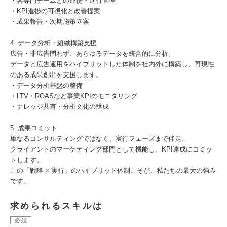
・各専門チームとの連携・進行管理
・KPI進捗の可視化と改善提案
・成果報告・次期施策立案
4. データ分析・組織構築支援
広告・非広告問わず、あらゆるデータを統合的に分析。
データと広告運用をハイブリッドした体制を社内外に構築し、再現性
のある成果創出を支援します。
・データ分析基盤の整備
・LTV・ROASなど事業KPIのモニタリング
・ナレッジ共有・分析文化の醸成
5. 成果コミット
単なるコンサルティングではなく、実行フェーズまで伴走。
クライアントのマーケティング部門として機能し、KPI達成にコミッ
トします。
この「戦略 × 実行」のハイブリッド体制こそが、私たちの最大の強み
です。
求められるスキルは
必須