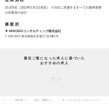
10,025名（2023年1月1日現在） ※当社に所属するすべての雇用形態
の従業員の合計
事業所
AKKODiSコンサルティング株式会社
〒108-0023 東京都港区芝浦3丁目4番1号
最近ご覧になった求人に基づいた
おすすめの求人
ホーム
ハイ
技術系（電
設計・開発エンジ
A：エレクトロニクスエンジニア
クラ
気・電子・
ニア（その他、電
（メンバー職）_防衛システム＆