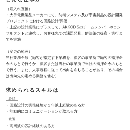
（雇入れ直後）
・大手電機製品メーカーにて、防衛システム及び宇宙製品の設計開発
プロジェクトにおける回路設計/評価
・上記の設計業務にプラスして、AKKODiSのチームメンバーやコン
サルタントと連携し、お客様先での課題発見、解決策の提案・実行ま
でを実施
（変更の範囲）
当社業務全般（顧客が指定する業務を、顧客の事業所で顧客の指揮命
令のもとで行うか、顧客または当社の事業所で当社の指揮命令のもと
で行う。また、人事規程に従って出向を命じることがあり、その場合
は出向先の定める業務を含む）
求められるスキルは
必須
・回路設計の実務経験が１年以上経験のある方
・能動的にコミュニケーションが取れる方
歓迎
・高周波の設計経験のある方