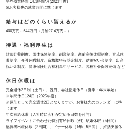
平均残業時間 14.3時間/月(2023年度)
※お客様先の就業時間に準じます
給与はどのくらい貰えるか
400万円～544万円（月給27.4万円～）
待遇・福利厚生は
財形貯蓄制度、団体保険制度、副業制度、産前産後休暇制度、育児休
暇制度、介護休暇制度、資格取得報奨金制度、結婚祝い金制度、出産
祝い金制度、健康保険組合福利厚生サービス、各種社会保険完備 など
休日休暇は
完全週休2日制（土日）、祝日、会社指定休日（夏季・年末年始）
※年間休日124日（2025年度）
※原則として完全週休2日となりますが、お客様先のカレンダーに準
じます
年次有給休暇（入社時に会社が定める日数を付与）
ライフイベントに合わせた特別有給休暇（例）結婚休暇（5日間）、
配偶者出産休暇（2日間）、ドナー休暇（1年に5日間）、妊活支援休