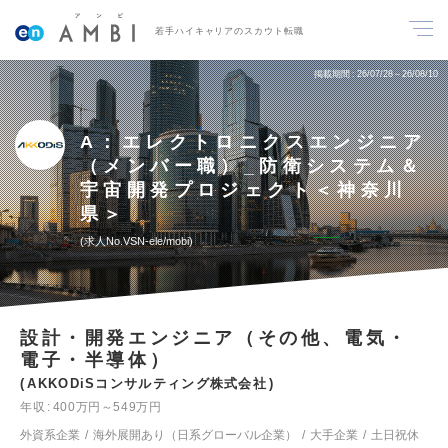
若手ハイキャリアのスカウト転職
掲載期間
26/07/28～26/08/10
A：エレクトロニクスエンジニア
（メンバー職）_防衛システム＆
宇宙開発プロジェクト＜神奈川
県＞
求人No.VSN-ele/mobi
設計・開発エンジニア（その他、電気・
電子・半導体）
AKKODiSコンサルティング株式会社
年収
400万円～549万円
外資系企業
海外展開あり（日系グローバル企業）
大手企業
土日祝休