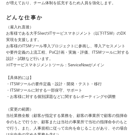
が増えており、チーム体制を拡充するため人員を強化します。
どんな仕事か
（雇入れ直後）
お客様である大手SIerのITサービスマネジメント（以下ITSM）のDX
実現を支援します。
お客様のITSMツール導入プロジェクトに参画し、導入アセスメント
や要件定義の上流工程、PoC計画・実施・評価、ITSMツールに対する
設計・試験など行います。
※ITサービスマネジメントツール：ServiceNowがメイン
【具体的には】
・ITSMツールの要件定義・設計・開発・テスト・移行
・ITSMツールに対する一部保守、サポート
・お客様に対する個別課題などに関するレポーティングや調整
（変更の範囲）
当社業務全般（顧客が指定する業務を、顧客の事業所で顧客の指揮命
令のもとで行うか、顧客または当社の事業所で当社の指揮命令のもと
で行う。また、人事規程に従って出向を命じることがあり、その場合
は出向先の定める業務を含む）