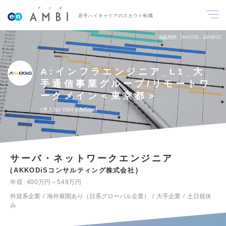
若手ハイキャリアのスカウト転職
掲載期間
26/07/28～26/08/10
A:インフラエンジニア_L1_大
手通信事業グループ/リモートワ
ークメイン＜東京都＞
求人No.VSN-infla5/pa
サーバ・ネットワークエンジニア
AKKODiSコンサルティング株式会社
年収
400万円～549万円
外資系企業
海外展開あり（日系グローバル企業）
大手企業
土日祝休
み