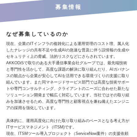
募集情報
なぜ募集しているのか
現在、企業のITインフラの複雑化による運用管理のコスト増、属人化
したナレッジの共有不足や生成AIの急速な普及に伴う誤情報の生成や
セキュリティ上の脅威、法的リスクなどにさらされています。
AKKODiSで取引のある大手通信事業会社グループでは、最先端技術
と専門性を活かして、高度な課題の解決に取り組んだり、AIガバナン
スの観点から企業が安心してAIを活用できる環境づくりの支援に取り
組んでいます。また同マネージドサービス部門では高度な技術サポー
トや専門コンサルティング、クライアントのニーズに合わせた新たな
ソリューション開発まで幅広く対応しています。当社ではその取り組
みを加速させるため、高度な専門性と顧客視点を兼ね備えたエンジニ
アの採用を強化しています。
具体的に、運用高度化に向けた取り取り組みのベースとなる考え方が
ITサービスマネジメント（ITSM)です。
現在、ITSMツール導入プロジェクト（ServiceNow案件）の支援依頼