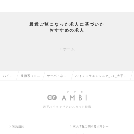
最近ご覧になった求人に基づいた
おすすめの求人
ホーム
ハイク
技術系（IT・
サーバ・ネッ
A:インフラエンジニア_L1_大手通
ラス求
Web・通信
トワークエン
信事業グループ/リモートワークメ
人TOP
系）の転職
ジニアの転職
イン＜東京都＞の求人情報
若手ハイキャリアのスカウト転職
利用規約
求人情報に関するポリシー