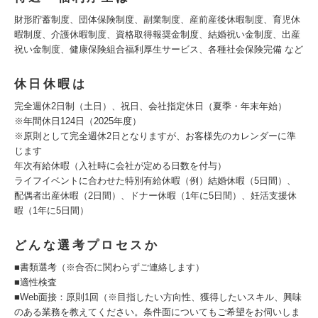
財形貯蓄制度、団体保険制度、副業制度、産前産後休暇制度、育児休
暇制度、介護休暇制度、資格取得報奨金制度、結婚祝い金制度、出産
祝い金制度、健康保険組合福利厚生サービス、各種社会保険完備 など
休日休暇は
完全週休2日制（土日）、祝日、会社指定休日（夏季・年末年始）
※年間休日124日（2025年度）
※原則として完全週休2日となりますが、お客様先のカレンダーに準
じます
年次有給休暇（入社時に会社が定める日数を付与）
ライフイベントに合わせた特別有給休暇（例）結婚休暇（5日間）、
配偶者出産休暇（2日間）、ドナー休暇（1年に5日間）、妊活支援休
暇（1年に5日間）
どんな選考プロセスか
■書類選考（※合否に関わらずご連絡します）
■適性検査
■Web面接：原則1回（※目指したい方向性、獲得したいスキル、興味
のある業務を教えてください。条件面についてもご希望をお伺いしま