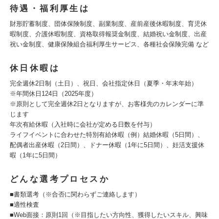
待遇・福利厚生は
財形貯蓄制度、団体保険制度、副業制度、産前産後休暇制度、育児休
暇制度、介護休暇制度、資格取得報奨金制度、結婚祝い金制度、出産
祝い金制度、健康保険組合福利厚生サービス、各種社会保険完備 など
休日休暇は
完全週休2日制（土日）、祝日、会社指定休日（夏季・年末年始）
※年間休日124日（2025年度）
※原則として完全週休2日となりますが、お客様先のカレンダーに準
じます
年次有給休暇（入社時に会社が定める日数を付与）
ライフイベントに合わせた特別有給休暇（例）結婚休暇（5日間）、
配偶者出産休暇（2日間）、ドナー休暇（1年に5日間）、妊活支援休
暇（1年に5日間）
どんな選考プロセスか
■書類選考（※合否に関わらずご連絡します）
■適性検査
■Web面接：原則1回（※目指したい方向性、獲得したいスキル、興味