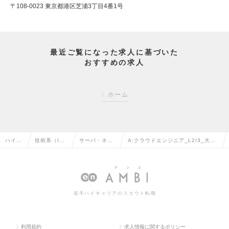
〒108-0023 東京都港区芝浦3丁目4番1号
最近ご覧になった求人に基づいた
おすすめの求人
ホーム
ハイク
技術系（I
サーバ・ネッ
A:クラウドエンジニア_L2/3_大手
ラス求
T・Web・通
トワークエン
通信事業グループ/リモートワーク
人TOP
信系）の転
ジニアの転職
メイン＜東京都＞の求人情報
職
若手ハイキャリアのスカウト転職
利用規約
求人情報に関するポリシー