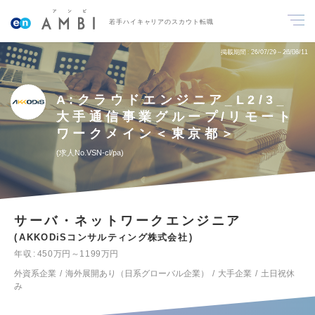
若手ハイキャリアのスカウト転職
掲載期間
26/07/29～26/08/11
A:クラウドエンジニア_L2/3_
大手通信事業グループ/リモート
ワークメイン＜東京都＞
求人No.VSN-cl/pa
サーバ・ネットワークエンジニア
AKKODiSコンサルティング株式会社
年収
450万円～1199万円
外資系企業
海外展開あり（日系グローバル企業）
大手企業
土日祝休
み