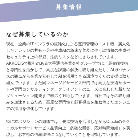
募集情報
なぜ募集しているのか
現在、企業のITインフラの複雑化による運用管理のコスト増、属人化
したナレッジの共有不足や生成AIの急速な普及に伴う誤情報の生成や
セキュリティ上の脅威、法的リスクなどにさらされています。
AKKODiSで取引のある大手通信事業会社グループでは、最先端技術
と専門性を活かして、高度な課題の解決に取り組んだり、AIガバナン
スの観点から企業が安心してAIを活用できる環境づくりの支援に取り
組んでいます。また同マネージドサービス部門では高度な技術サポー
トや専門コンサルティング、クライアントのニーズに合わせた新たな
ソリューション開発まで幅広く対応しています。当社ではその取り組
みを加速させるため、高度な専門性と顧客視点を兼ね備えたエンジニ
アの採用を強化しています。
特に本ポジションの組織では、先進技術を活用しながらOracleのテク
ニカルサポートサービス品質向上（的確な回答、応対時間短縮）を実
現し、お客様の信頼獲得につなげていくことを目指しています。