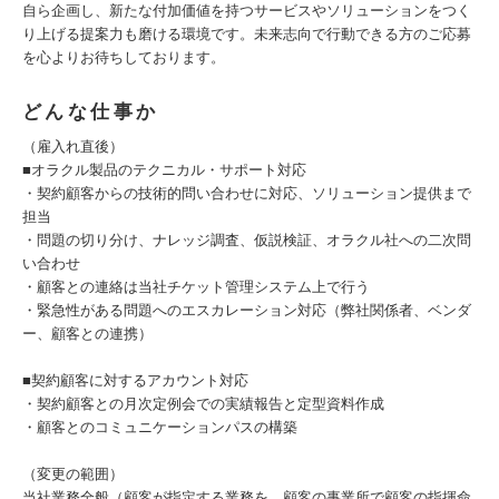
自ら企画し、新たな付加価値を持つサービスやソリューションをつく
り上げる提案力も磨ける環境です。未来志向で行動できる方のご応募
を心よりお待ちしております。
どんな仕事か
（雇入れ直後）
■オラクル製品のテクニカル・サポート対応
・契約顧客からの技術的問い合わせに対応、ソリューション提供まで
担当
・問題の切り分け、ナレッジ調査、仮説検証、オラクル社への二次問
い合わせ
・顧客との連絡は当社チケット管理システム上で行う
・緊急性がある問題へのエスカレーション対応（弊社関係者、ベンダ
ー、顧客との連携）
■契約顧客に対するアカウント対応
・契約顧客との月次定例会での実績報告と定型資料作成
・顧客とのコミュニケーションパスの構築
（変更の範囲）
当社業務全般（顧客が指定する業務を、顧客の事業所で顧客の指揮命