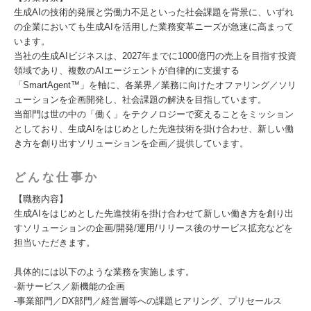
生成AIの技術的発展と労働力不足といった社会課題を背景に、いずれ
の企業においても生成AIを活用した業務変革ニーズが急速に高まって
います。
当社の生成AIビジネスは、2027年までに1000億円の売上を目指す投資
領域であり、複数のAIエージェントが自律的に支援する
「SmartAgent™」を軸に、各業界／業務に向けたオファリング／ソリ
ューションを企画開発し、社会課題の解決を目指しています。
当部門は世の中の「働く」をテクノロジーで変えることをミッション
としており、生成AIをはじめとした先進技術を掛け合わせ、新しい働
き方を創り出すソリューションを企画／提供しています。
どんな仕事か
【職務内容】
生成AIをはじめとした先進技術を掛け合わせて新しい働き方を創り出
すソリューションの企画/開発/運用/リリース後のサービス拡充などを
担当いただきます。
具体的には以下のような業務を実施します。
-新サービス／新機能の企画
-事業部門／DX部門／経営層等への課題ヒアリング、プリセールス