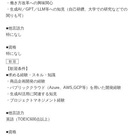
・働き方改革への興味関心
・生成AI／GPT／LLM等への知見（自己研鑽、大学での研究などでの
関りも可）
■他言語力
特になし
■資格
特になし
歓迎
【歓迎条件】
■求める経験・スキル・知識
・商品企画開発の経験
・パブリッククラウド（Azure、AWS,GCP等）を用いた開発経験
・生成AI活用に関連する知見
・プロジェクトマネジメント経験
■他言語力
英語（TOEIC600点以上）
■資格