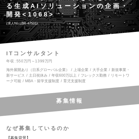
る生成AIソリューションの企画・
開発<1068>
求人No.LBR-47501
ITコンサルタント
年収
550万円～1399万円
海外展開あり（日系グローバル企業）
上場企業
大手企業
新規事業・
新サービス
土日祝休み
年収600万以上
フレックス勤務
リモートワ
ーク可能
MBA・留学支援制度
育児支援制度
募集情報
なぜ募集しているのか
【募集背景】