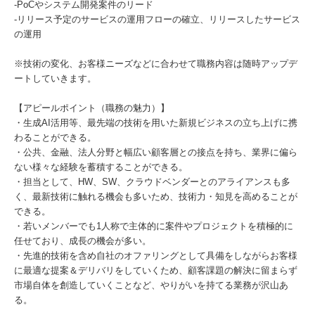
-PoCやシステム開発案件のリード
-リリース予定のサービスの運用フローの確立、リリースしたサービス
の運用
※技術の変化、お客様ニーズなどに合わせて職務内容は随時アップデ
ートしていきます。
【アピールポイント（職務の魅力）】
・生成AI活用等、最先端の技術を用いた新規ビジネスの立ち上げに携
わることができる。
・公共、金融、法人分野と幅広い顧客層との接点を持ち、業界に偏ら
ない様々な経験を蓄積することができる。
・担当として、HW、SW、クラウドベンダーとのアライアンスも多
く、最新技術に触れる機会も多いため、技術力・知見を高めることが
できる。
・若いメンバーでも1人称で主体的に案件やプロジェクトを積極的に
任せており、成長の機会が多い。
・先進的技術を含め自社のオファリングとして具備をしながらお客様
に最適な提案＆デリバリをしていくため、顧客課題の解決に留まらず
市場自体を創造していくことなど、やりがいを持てる業務が沢山あ
る。