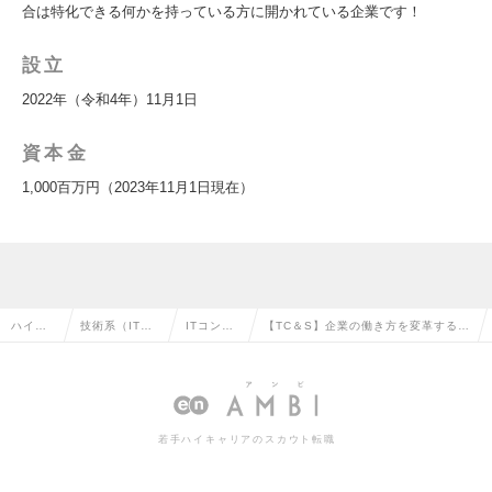
合は特化できる何かを持っている方に開かれている企業です！
設立
2022年（令和4年）11月1日
資本金
1,000百万円（2023年11月1日現在）
ハイク
技術系（IT・
ITコンサ
【TC＆S】企業の働き方を変革する生
ラス求
Web・通信
ルタント
成AIソリューションの企画・開発<10
人TOP
系）の転職
の転職
68>の求人情報
若手ハイキャリアのスカウト転職