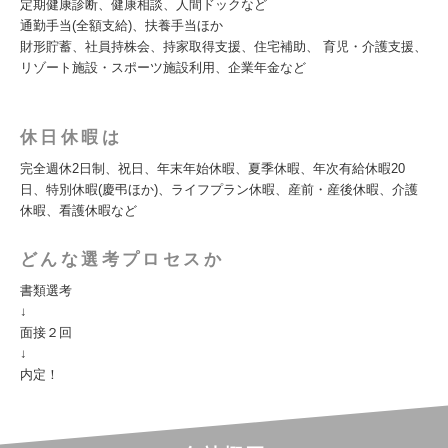
定期健康診断、健康相談、人間ドックなど
通勤手当(全額支給)、扶養手当ほか
財形貯蓄、社員持株会、持家取得支援、住宅補助、 育児・介護支援、
リゾート施設・スポーツ施設利用、企業年金など
休日休暇は
完全週休2日制、祝日、年末年始休暇、夏季休暇、年次有給休暇20
日、特別休暇(慶弔ほか)、ライフプラン休暇、産前・産後休暇、介護
休暇、看護休暇など
どんな選考プロセスか
書類選考
↓
面接２回
↓
内定！