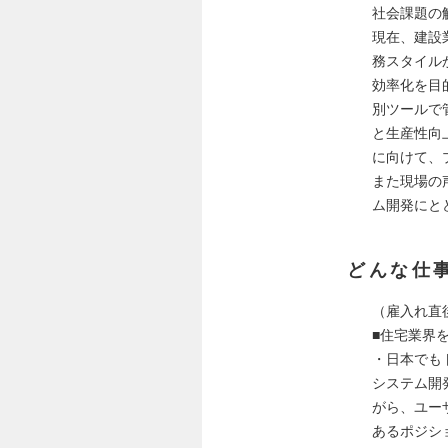
社会課題の
現在、建設
務スタイル
効率化を目
別ツールで
と生産性向
に向けて、
また現場の
ム開発にと
どんな仕
（雇入れ直
■住宅業界
・日本でも
システム開
がら、ユー
あるポジシ