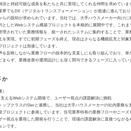
解決と持続可能な成長を私たちと共に実現してくれる仲間を求めていま
業界でもDX（デジタルトランスフォーメーション）が急速に進んでお
からの脱却が求められています。当社では、大手ハウスメーカー向けに
的としたWebシステム構築プロジェクトを本格的に展開中です。これまでE
管理されていた業務情報を、統一されたシステムに集約することで、業
上を実現。すでに初期フェーズを終え、現在はさらなる機能拡充と対象
プロジェクトは加速しています。
声を反映しながら業務フローの抜本的な見直しにも取り組んでおり、単
どまらず、業務改善や運用設計にも深く関与できるフェーズに入ってい
事か
後）
を支えるWebシステム開発で、ユーザー視点の課題解決に挑戦
トップクラスのSIerと連携し、当社は大手ハウスメーカーの社内業務を支
発プロジェクトに参画しています。住宅業界特有の業務フローやニーズ
ザー視点を重視した開発を行うことで、現場の課題解決に直接つながる
ョンです。