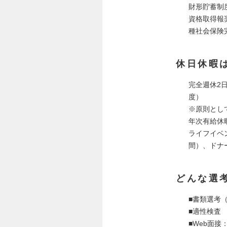
財形貯蓄制
資格取得報
種社会保険
休日休暇
完全週休2
度）
※原則とし
年次有給休
ライフイベ
間）、ドナ
どんな選
■書類選考
■適性検査
■Web面