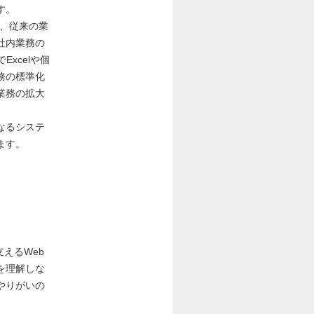
す。
り、従来の業
社内業務の
xcelや個
務の標準化
業務の拡大
なるシステ
ます。
えるWeb
を理解しな
やりがいの