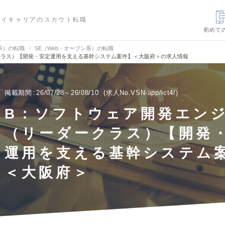
ハイキャリアのスカウト転職
初めて
信系）の転職
SE（Web・オープン系）の転職
クラス）【開発・安定運用を支える基幹システム案件】＜大阪府＞の求人情報
掲載期間
26/07/28～26/08/10
求人No.VSN-app/ict4/
B：ソフトウェア開発エン
（リーダークラス）【開発
運用を支える基幹システム
＜大阪府＞