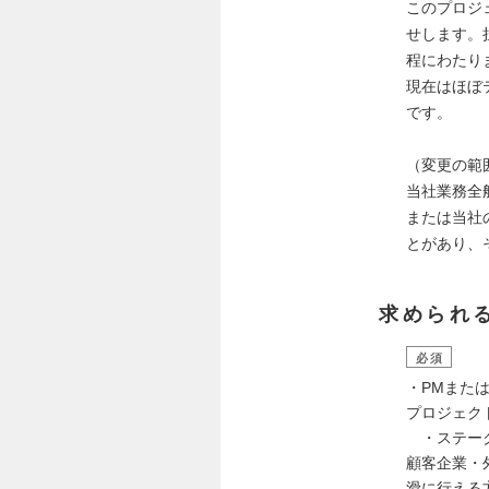
このプロジ
せします。
程にわたり
現在はほぼ
です。
（変更の範
当社業務全
または当社
とがあり、
求められ
必須
・PMまた
プロジェク
・ステーク
顧客企業・
滑に行える