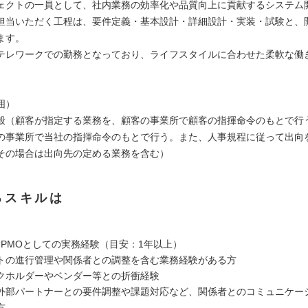
ェクトの一員として、社内業務の効率化や品質向上に貢献するシステム
担当いただく工程は、要件定義・基本設計・詳細設計・実装・試験と、
ます。
テレワークでの勤務となっており、ライフスタイルに合わせた柔軟な働
囲）
般（顧客が指定する業務を、顧客の事業所で顧客の指揮命令のもとで行
の事業所で当社の指揮命令のもとで行う。また、人事規程に従って出向
その場合は出向先の定める業務を含む）
るスキルは
はPMOとしての実務経験（目安：1年以上）
トの進行管理や関係者との調整を含む業務経験がある方
ホルダーやベンダー等との折衝経験
外部パートナーとの要件調整や課題対応など、関係者とのコミュニケー
方