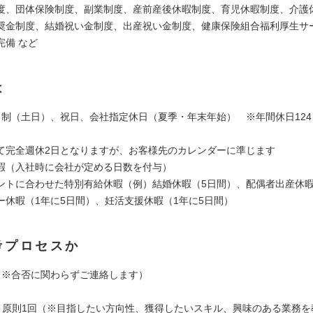
度、団体保険制度、副業制度、産前産後休暇制度、育児休暇制度、介護
奨金制度、結婚祝い金制度、出産祝い金制度、健康保険組合福利厚生サ
完備 など
は
日制（土日）、祝日、会社指定休日（夏季・年末年始） ※年間休日124日
て完全週休2日となりますが、お客様先のカレンダーに準じます
暇（入社時に会社が定める日数を付与）
ントに合わせた特別有給休暇（例）結婚休暇（5日間）、配偶者出産休暇
ー休暇（1年に5日間）、妊活支援休暇（1年に5日間）
考プロセスか
（※合否に関わらずご連絡します）
接：原則1回（※目指したい方向性、獲得したいスキル、興味のある業務を