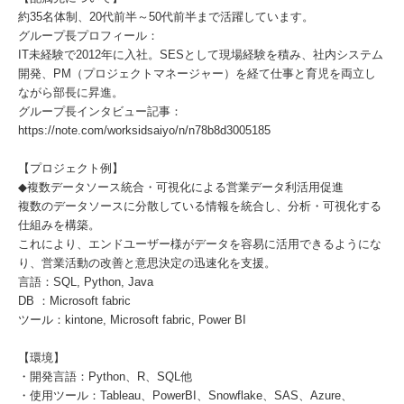
約35名体制、20代前半～50代前半まで活躍しています。
グループ長プロフィール：
IT未経験で2012年に入社。SESとして現場経験を積み、社内システム
開発、PM（プロジェクトマネージャー）を経て仕事と育児を両立し
ながら部長に昇進。
グループ長インタビュー記事：
https://note.com/worksidsaiyo/n/n78b8d3005185
【プロジェクト例】
◆複数データソース統合・可視化による営業データ利活用促進
複数のデータソースに分散している情報を統合し、分析・可視化する
仕組みを構築。
これにより、エンドユーザー様がデータを容易に活用できるようにな
り、営業活動の改善と意思決定の迅速化を支援。
言語：SQL, Python, Java
DB ：Microsoft fabric
ツール：kintone, Microsoft fabric, Power BI
【環境】
・開発言語：Python、R、SQL他
・使用ツール：Tableau、PowerBI、Snowflake、SAS、Azure、