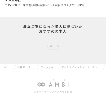
東京本社
〒150-0002 東京都渋谷区渋谷2-15-1 渋谷クロスタワー23階
最近ご覧になった求人に基づいた
おすすめの求人
ホーム
ハイク
技術系（IT・W
データサイエ
データサイエンティスト｜BI・デ
ラス求
eb・通信系）
ンティストの
ータ活用でお客様の意思決定を支
人TOP
の転職
転職
援の求人情報
若手ハイキャリアのスカウト転職