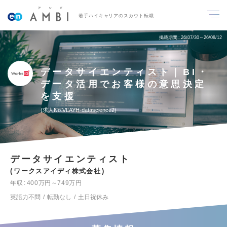
若手ハイキャリアのスカウト転職
掲載期間
26/07/30～26/08/12
データサイエンティスト｜BI・
データ活用でお客様の意思決定
を支援
求人No.VLAYH-datascience2
データサイエンティスト
ワークスアイディ株式会社
年収
400万円～749万円
英語力不問
転勤なし
土日祝休み