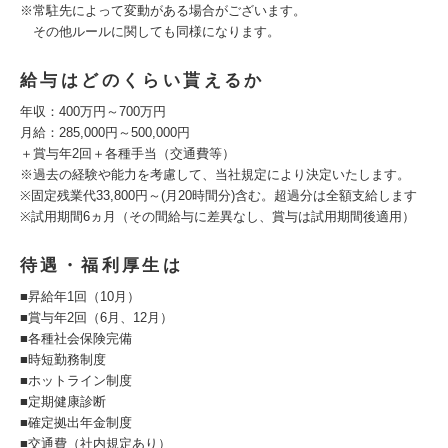
※常駐先によって変動がある場合がございます。
その他ルールに関しても同様になります。
給与はどのくらい貰えるか
年収：400万円～700万円
月給：285,000円～500,000円
＋賞与年2回＋各種手当（交通費等）
※過去の経験や能力を考慮して、当社規定により決定いたします。
※固定残業代33,800円～(月20時間分)含む。超過分は全額支給します
※試用期間6ヵ月（その間給与に差異なし、賞与は試用期間後適用）
待遇・福利厚生は
■昇給年1回（10月）
■賞与年2回（6月、12月）
■各種社会保険完備
■時短勤務制度
■ホットライン制度
■定期健康診断
■確定拠出年金制度
■交通費（社内規定あり）