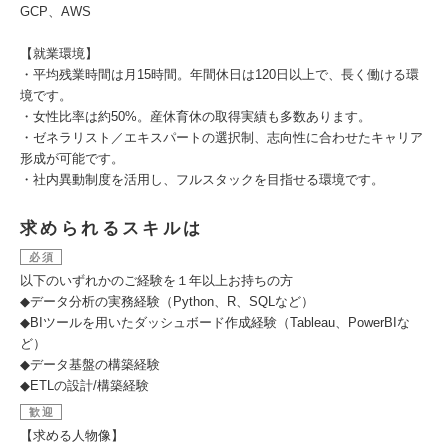
GCP、AWS
【就業環境】
・平均残業時間は月15時間。年間休日は120日以上で、長く働ける環
境です。
・女性比率は約50%。産休育休の取得実績も多数あります。
・ゼネラリスト／エキスパートの選択制、志向性に合わせたキャリア
形成が可能です。
・社内異動制度を活用し、フルスタックを目指せる環境です。
求められるスキルは
必須
以下のいずれかのご経験を１年以上お持ちの方
◆データ分析の実務経験（Python、R、SQLなど）
◆BIツールを用いたダッシュボード作成経験（Tableau、PowerBIな
ど）
◆データ基盤の構築経験
◆ETLの設計/構築経験
歓迎
【求める人物像】