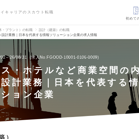
ハイキャリアのスカウト転職
初めて
木・プラント）の転職
設計（建築）の転職
ン設計業務｜日本を代表する情報ソリューション企業の求人情報
/02～26/08/31
求人No.FGOOD-10001-0106-0009
ィス・ホテルなど商業空間の
ン設計業務｜日本を代表する
ーション企業
築）