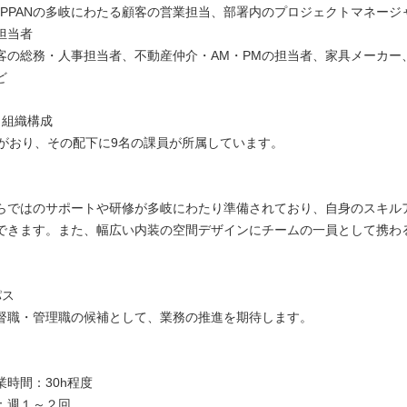
OPPANの多岐にわたる顧客の営業担当、部署内のプロジェクトマネージ
担当者
客の総務・人事担当者、不動産仲介・AM・PMの担当者、家具メーカー
ど
・組織構成
長がおり、その配下に9名の課員が所属しています。
力
Nならではのサポートや研修が多岐にわたり準備されており、自身のスキル
できます。また、幅広い内装の空間デザインにチームの一員として携わ
パス
督職・管理職の候補として、業務の推進を期待します。
：
業時間：30h程度
：週１～２回