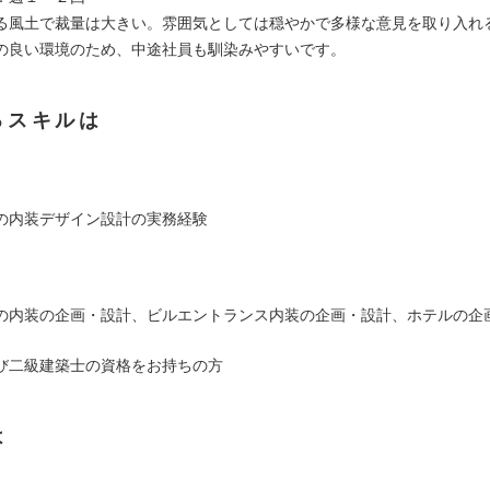
る風土で裁量は大きい。雰囲気としては穏やかで多様な意見を取り入れ
の良い環境のため、中途社員も馴染みやすいです。
るスキルは
：
の内装デザイン設計の実務経験
：
の内装の企画・設計、ビルエントランス内装の企画・設計、ホテルの企
び二級建築士の資格をお持ちの方
は