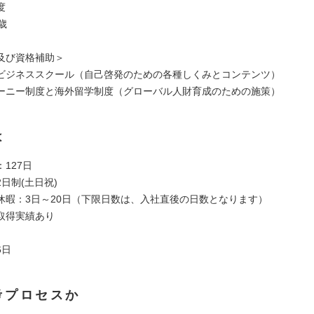
度
歳
及び資格補助＞
ビジネススクール（自己啓発のための各種しくみとコンテンツ）
ーニー制度と海外留学制度（グローバル人財育成のための施策）
は
127日
日制(土日祝)
休暇：3日～20日（下限日数は、入社直後の日数となります）
取得実績あり
6日
考プロセスか