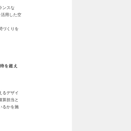
ランスな
を活用した空
間づくりを
待を超え
えるデザイ
積算担当と
いるかを施