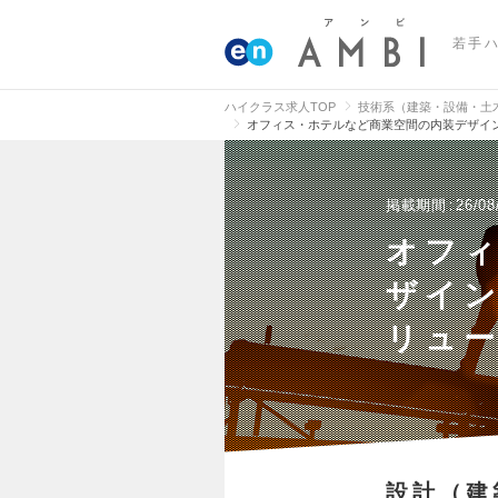
若手
ハイクラス求人TOP
技術系（建築・設備・土
オフィス・ホテルなど商業空間の内装デザイ
掲載期間
26/08
オフ
ザイ
リュ
設計（建