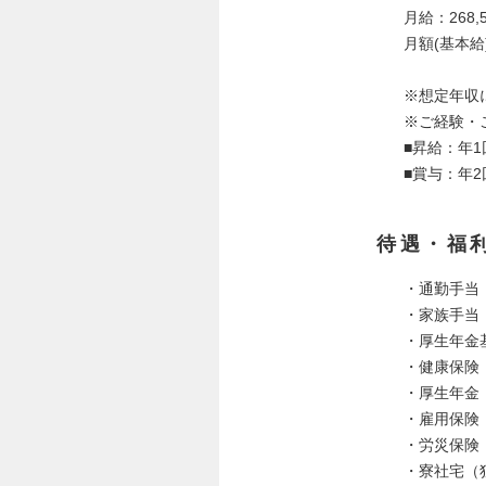
月給：268,5
月額(基本給)
※想定年収
※ご経験・
■昇給：年1
■賞与：年2
待遇・福
・通勤手当
・家族手当
・厚生年金
・健康保険
・厚生年金
・雇用保険
・労災保険
・寮社宅（