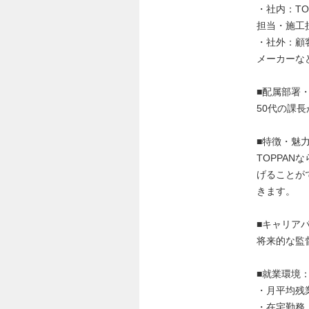
・社内：T
担当・施工
・社外：顧
メーカーな
■配属部署
50代の課
■特徴・魅
TOPPA
げることが
きます。
■キャリア
将来的な監
■就業環境
・月平均残
・在宅勤務