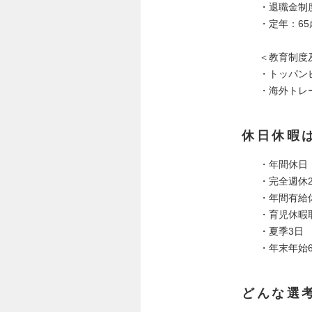
・退職金制
・定年：65
＜教育制度
・トッパン
・海外トレ
休日休暇
・年間休日：
・完全週休2
・年間有給
・育児休暇
・夏季3日
・年末年始
どんな選