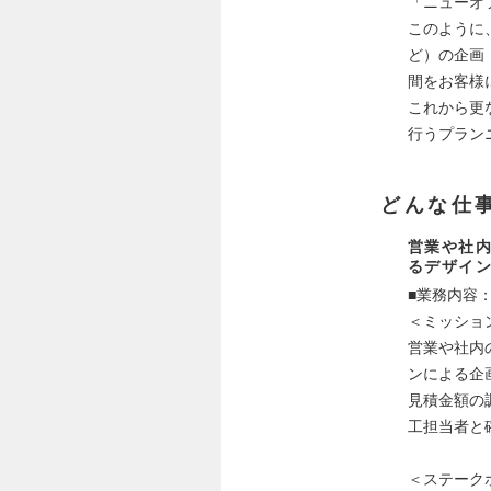
「ニューオ
このように
ど）の企画
間をお客様
これから更
行うプラン
どんな仕
営業や社
るデザイ
■業務内容
＜ミッショ
営業や社内
ンによる企
見積金額の
工担当者と
＜ステーク