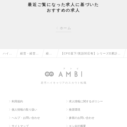
最近ご覧になった求人に基づいた
おすすめの求人
ホーム
ハイク
経営・経営企
経営
【CFO直下/英語対応有】シリーズD累計25
ラス求
画・事業企画
企画
0億円！脱炭素SaaS企業の経営企画/資本
人TOP
系の転職
の転
業務提携担当の求人情報
職
若手ハイキャリアのスカウト転職
利用規約
求人情報に関するポリシー
個人情報の取り扱い
推奨環境
ヘルプ・お問い合わせ
参画のお問い合わせ
サイトマップ
エン会社概要