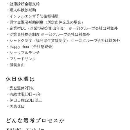
・健康診断全額支給
・婦人科検診補助
・インフルエンザ予防接種補助
・奨学金返済補助制度（所定条件充足の場合）
・企業型DC（企業型確定拠出年金） ※一部グループ会社は対象外
・従業員持株会制度 ※一部グループ会社は対象外
・シャトク制度（福利厚生賃貸制度） ※一部グループ会社は対象外
・Happy Hour（全社懇親会）
・シャッフルランチ
・フリードリンク
・服装自由
休日休暇は
・完全週休2日制
・有給休暇10日～/年
・休日日数120日以上
・国民休日
どんな選考プロセスか
▼STEP1 エントリー