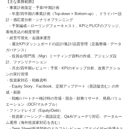
【主な業務範囲】
・事業計画策定・予算/中期計画
- 年度/四半期の事業計画（Top-down × Bottom-up）、ドライバー設
計・感応度分析・シナリオプランニング
- 予算編成～ローリングフォーキャスト、KPIとPL/CFのブリッジ、
着地見込の精度管理
・経営可視化・会議体運営
- 週次KPIダッシュボードの設計/集計/品質管理（定義整備・データ
ガバナンス）
- 役員会/部門長（Mgr）ミーティング資料の作成、アジェンダ設
計、ファシリテーション
- 月次/四半期レビュー：予実・KPIのギャップ分析、改善アクショ
ンの実行管理
・投資家対応・戦略資料
- Equity Story、Factbook、定期アップデート（英語版含む）の作
成・刷新
- 戦略/パートナー検討時の市場・競合・財務リサーチ、簡易バリュ
エーション（DCF/マルチプル）
・ファンドレイズ（Equity/Debt）
- 投資家ソーシング～面談設定、Q&A/デューデリ対応、データルー
ム運用（海外投資家対応を含む）
- Term Sheet/投資契約のドラフトレビュー（アドバイザー/弁護士と