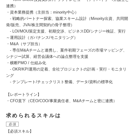
連携）
・資本業務提携（主担当：minority中心）
- 戦略的パートナー探索、協業スキーム設計（Minority出資、共同開
発/販売、JVA/株主間契約の骨子整理）
- LOI/MOU策定支援、初期交渉、ビジネスDD/シナジー検証、実行
～運用設計（ガバナンス/モニタリング）
・M&A（サブ担当）
- 専任M&Aチームと連携し、案件初期フェーズの市場マッピング、
シナジー試算、経営会議体への論点整理を支援
・横断PMO / 仕組み化
- OKR/KPI運用の定着、全社プロジェクトの計画・実行・モニタリ
ング
- テンプレート/チェックリスト整備、データ/資料の標準化
【レポートライン】
・CFO直下（CEO/COO/事業責任者、M&Aチームと密に連携）
求められるスキルは
必須
【必須スキル】