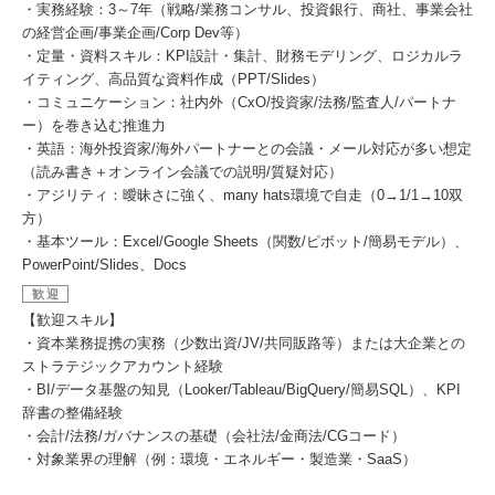
・実務経験：3～7年（戦略/業務コンサル、投資銀行、商社、事業会社
の経営企画/事業企画/Corp Dev等）
・定量・資料スキル：KPI設計・集計、財務モデリング、ロジカルラ
イティング、高品質な資料作成（PPT/Slides）
・コミュニケーション：社内外（CxO/投資家/法務/監査人/パートナ
ー）を巻き込む推進力
・英語：海外投資家/海外パートナーとの会議・メール対応が多い想定
（読み書き＋オンライン会議での説明/質疑対応）
・アジリティ：曖昧さに強く、many hats環境で自走（0→1/1→10双
方）
・基本ツール：Excel/Google Sheets（関数/ピボット/簡易モデル）、
PowerPoint/Slides、Docs
歓迎
【歓迎スキル】
・資本業務提携の実務（少数出資/JV/共同販路等）または大企業との
ストラテジックアカウント経験
・BI/データ基盤の知見（Looker/Tableau/BigQuery/簡易SQL）、KPI
辞書の整備経験
・会計/法務/ガバナンスの基礎（会社法/金商法/CGコード）
・対象業界の理解（例：環境・エネルギー・製造業・SaaS）