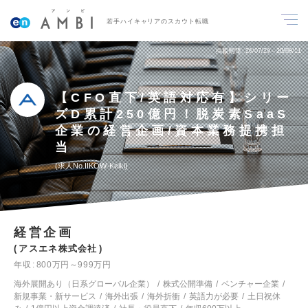
若手ハイキャリアのスカウト転職
掲載期間
26/07/29～26/08/11
【CFO直下/英語対応有】シリー
ズD累計250億円！脱炭素SaaS
企業の経営企画/資本業務提携担
当
求人No.IIKOW-Keiki
経営企画
アスエネ株式会社
年収
800万円～999万円
海外展開あり（日系グローバル企業）
株式公開準備
ベンチャー企業
新規事業・新サービス
海外出張
海外折衝
英語力が必要
土日祝休