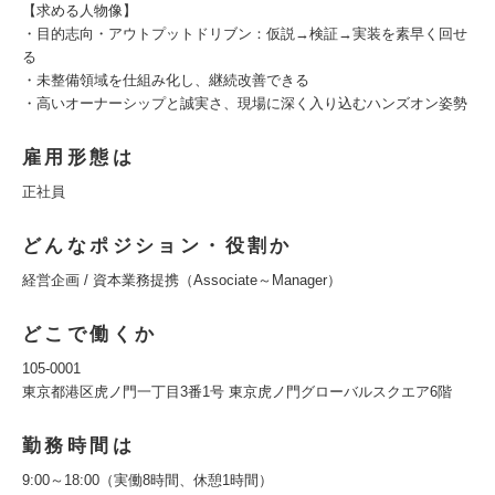
【求める人物像】
・目的志向・アウトプットドリブン：仮説→検証→実装を素早く回せ
る
・未整備領域を仕組み化し、継続改善できる
・高いオーナーシップと誠実さ、現場に深く入り込むハンズオン姿勢
雇用形態は
正社員
どんなポジション・役割か
経営企画 / 資本業務提携（Associate～Manager）
どこで働くか
105-0001
東京都港区虎ノ門一丁目3番1号 東京虎ノ門グローバルスクエア6階
勤務時間は
9:00～18:00（実働8時間、休憩1時間）