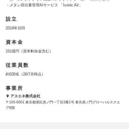
・メタン排出量管理AIサービス 「Iconic Air」
設立
2019年10月
資本金
151億円（資本剰余金含む）
従業員数
約530名（26/7月時点）
事業所
アスエネ株式会社
〒105-0001 東京都港区虎ノ門一丁目3番1号 東京虎ノ門グローバルスクエ
ア6階