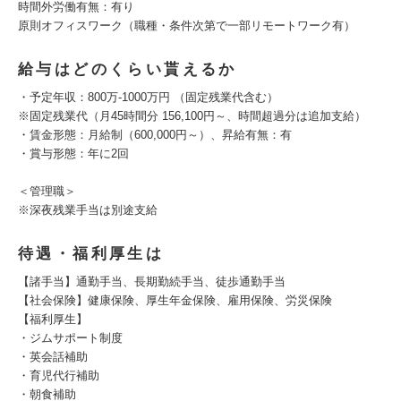
時間外労働有無：有り
原則オフィスワーク（職種・条件次第で一部リモートワーク有）
給与はどのくらい貰えるか
・予定年収：800万-1000万円 （固定残業代含む）
※固定残業代（月45時間分 156,100円～、時間超過分は追加支給）
・賃金形態：月給制（600,000円～）、昇給有無：有
・賞与形態：年に2回
＜管理職＞
※深夜残業手当は別途支給
待遇・福利厚生は
【諸手当】通勤手当、長期勤続手当、徒歩通勤手当
【社会保険】健康保険、厚生年金保険、雇用保険、労災保険
【福利厚生】
・ジムサポート制度
・英会話補助
・育児代行補助
・朝食補助