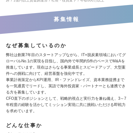
み
1億円以上資金調達済
社長・役員直下
年収600万以上
募集情報
なぜ募集しているのか
弊社は創業7年目のスタートアップながら、IT×脱炭素領域においてグ
ローバルNo.1の実現を目指し、国内外で年間約5件のペースでM&Aを
推進しています。現在はさらなる事業成長とスピードアップ、大型案
件への挑戦に向けて、経営基盤を強化中です。
事業計画策定からKPI運用、IR・ファンドレイズ、資本業務提携まで
を一気通貫でリードし、英語で海外投資家・パートナーとも連携でき
る方を募集しています。
CFO直下のポジションとして、戦略的視点と実行力を兼ね備え、3～7
年程度の経験を活かしてミッション実現に共に挑戦いただける即戦力
を求めています。
どんな仕事か