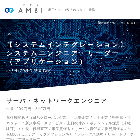
若手ハイキャリアのスカウト転職
掲載期間
26/07/29～26/08/11
【システムインテグレーション】
システムエンジニア・リーダー
（アプリケーション）
求人No.GRAND-251011WM
サーバ・ネットワークエンジニア
年収
600万円～849万円
海外展開あり（日系グローバル企業）
上場企業
大手企業
管理職・マ
ネジャー
新規事業・新サービス
土日祝休み
ポテンシャル採用（未経
験可）
社長・役員直下
事業責任者
サービス責任者
開発責任者
年
収600万以上
ストックオプションあり
フレックス勤務
リモートワーク