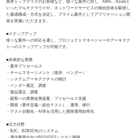
業界トップクラスのお客様など、様々な案件に対し、AWS、Azureと
いったマルチクラウドや、ネットワークサービスの独自技術を駆使し
た最適構成・方式を決定し、プライム案件としてアプリケーション開
発を実施いただきます。
■ステップアップ
様々な案件への対応を通し、プロジェクトマネージャーやアーキテク
トへのステップアップが可能です。
■具体的な業務
・案件プリセールス
・チームマネージメント（進捗、ベンダー）
・システムアーキテクチャの検討
・ベンダー選定、調査
・製品選定、調査
・顧客への業務改善提案、プリセールス支援
・開発（要件定義～総合テスト）、運用、移行
・テスト自動化・AI等を活用した開発運用効率化
■注力分野
・B2C、B2B2C向けシステム
・通信事業社向けBSS/OSSシステム開発