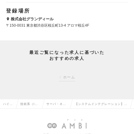
登録場所
株式会社グランディール
〒150-0031 東京都渋谷区桜丘町13-4 アロマ桜丘4F
最近ご覧になった求人に基づいた
おすすめの求人
ホーム
ハイク
技術系（I
サーバ・ネッ
【システムインテグレーション】シ
ラス求
T・Web・通
トワークエン
ステムエンジニア・リーダー（アプ
人TOP
信系）の転
ジニアの転職
リケーション）の求人情報
職