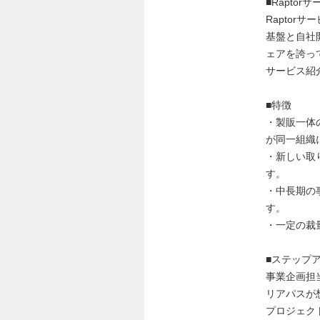
■Raptor
Rapto
基盤と自社
ェアを誇っ
サービス紹
■特徴
・製販一体
が同一組織
・新しい取
す。
・中長期の
す。
・一定の裁
■ステップ
事業企画担
リアパスが
プロジェク