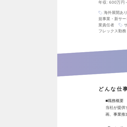
年収
600万円
海外展開あ
規事業・新サー
業責任者
フレックス勤務
どんな仕
■職務概要
当社が提供
画、事業推