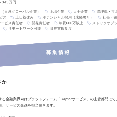
～849万円
り（日系グローバル企業）
上場企業
大手企業
管理職・マ
ビス
土日祝休み
ポテンシャル採用（未経験可）
社長・
サービス責任者
開発責任者
年収600万以上
ストックオプ
リモートワーク可能
育児支援制度
募集情報
事か
する金融業界向けプラットフォーム「Raptorサービス」の主管部門にて
進、サービス企画を担当頂きます。