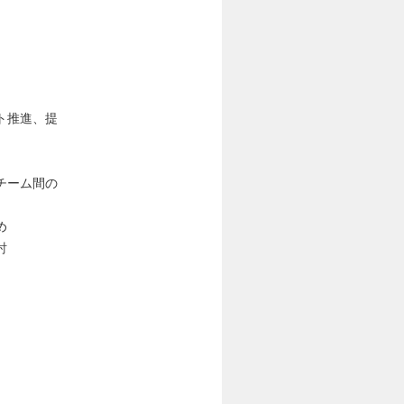
ト推進、提
チーム間の
め
討