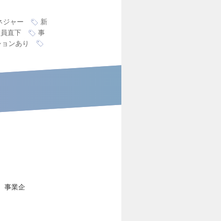
ネジャー
新
役員直下
事
ションあり
、事業企