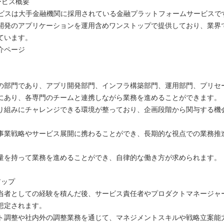
サービス概要
rサービスは大手金融機関に採用されている金融プラットフォームサービスで
開発のアプリケーションを運用含めワンストップで提供しており、業界
ています。
介ページ
の部門であり、アプリ開発部門、インフラ構築部門、運用部門、プリセ
にあり、各専門のチームと連携しながら業務を進めることができます。
り組みにチャレンジできる環境が整っており、企画段階から関与する機
事業戦略やサービス展開に携わることができ、長期的な視点での業務推
量を持って業務を進めることができ、自律的な働き方が求められます。
アップ
当者としての経験を積んだ後、サービス責任者やプロダクトマネージャ
想定されます。
ト調整や社内外の調整業務を通じて、マネジメントスキルや戦略立案能