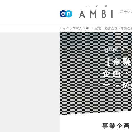
若手
ハイクラス求人TOP
経営・経営企画・事業企
掲載期間
26/07
【金
企画
ー～M
事業企画