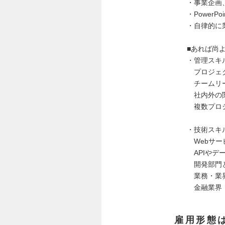
・事業企画
・PowerP
・自律的に
■あれば尚
・管理スキ
プロジェク
チームリー
社内外の関
複数プロジ
・技術スキ
Webサー
APIやデ
開発部門と
業務・業
金融業界（
雇用形態