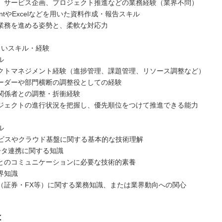
、サービス企画、プロジェクト推進などの業務経験（業界不問）
ointやExcelなどを用いた資料作成・報告スキル
業務を進める姿勢と、柔軟な対応力
よいスキル・経験
ル
トマネジメント経験（進捗管理、課題管理、リソース調整など）
ダーや部門横断の調整役としての経験
係者との調整・折衝経験
ェクトの進行状況を把握し、優先順位をつけて推進できる能力
ル
ビスやクラウド基盤に関する基本的な技術理解
ータ連携に関する知識
のコミュニケーションに必要な技術的素養
界知識
証券・FX等）に関する業務知識、または業界動向への関心
は