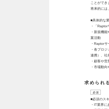
ことができ
将来的には
■具体的な
・「Rap
・新規機能
案活動
・Rapt
・各プロジ
連携）、社
・顧客や営
・市場動向
求められ
必須
■必須のス
・IT業界