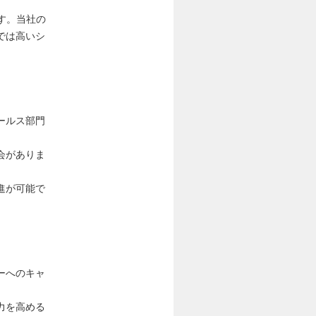
す。当社の
では高いシ
ールス部門
会がありま
進が可能で
ーへのキャ
力を高める