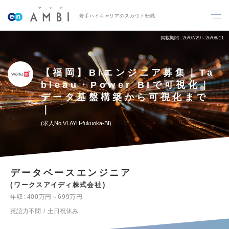
若手ハイキャリアのスカウト転職
掲載期間
26/07/29～26/08/11
【福岡】BIエンジニア募集｜Ta
bleau・Power BIで可視化｜
データ基盤構築から可視化まで
｜
求人No.VLAYH-fukuoka-BI
データベースエンジニア
ワークスアイディ株式会社
年収
400万円～699万円
英語力不問
土日祝休み