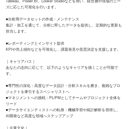
Tableau、Power BI、Looker Studioなどを用い、経営層や現場のニー
ズに応じた可視化を行います。
■分析用データセットの作成・メンテナンス
集計・加工を通じて、分析に即したデータを提供し、定期的な更新も
担当します。
■レポーティングとインサイト提供
KPIや売上傾向などを可視化し、課題発見や意思決定を支援します。
｜キャリアパス｜
あなたの志向に応じて、以下のようなキャリアを描くことが可能で
す。
■専門性の深化：高度なデータ設計・分析スキルを磨き、複雑なプロ
ジェクトを牽引するスペシャリストへ
■マネジメントへの挑戦：PL/PMとしてチームやプロジェクト全体を
リード
■データサイエンティストへの転身：機械学習や統計解析を習得し、
AI開発など高度な領域へステップアップ
｜企業文化｜