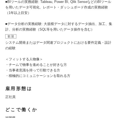
■BIツールの実務経験: Tableau, Power BI, Qlik SenseなどのBIツール
を用いたデータ可視化、レポート・ダッシュボード作成の実務経験
（1年以上目安）
■データ分析の実務経験: 大規模データに対するデータ抽出、加工、集
計、分析の実務経験（SQL等を用いたデータ操作を含む）
歓迎
システム開発またはデータ関連プロジェクトにおける要件定義・設計
の経験
＜フィットする人物像＞
・チームで物事を進めることが好きな方
・当事者意識を持って行動できる方
・積極的にコミュニケーションを取れる方
雇用形態は
正社員
どこで働くか
福岡県