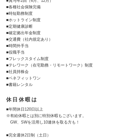
■賞与年2回（6月、12月）
■各種社会保険完備
■時短勤務制度
■ホットライン制度
■定期健康診断
■確定拠出年金制度
■交通費（社内規定あり）
■時間外手当
■役職手当
■フレックスタイム制度
■テレワーク（在宅勤務・リモートワーク）制度
■社員持株会
■ベネフィットワン
■書籍レンタル
休日休暇は
■年間休日120日以上
※有給休暇とは別に特別休暇もございます。
GW、SWを活用し10連休を取る方も！
■完全週休2日制（土日）