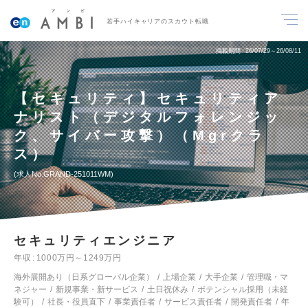
若手ハイキャリアのスカウト転職
掲載期間
26/07/29～26/08/11
【セキュリティ】セキュリティア
ナリスト（デジタルフォレンジッ
ク、サイバー攻撃）（Mgrクラ
ス）
求人No.GRAND-251011WM
セキュリティエンジニア
年収
1000万円～1249万円
海外展開あり（日系グローバル企業）
上場企業
大手企業
管理職・マ
ネジャー
新規事業・新サービス
土日祝休み
ポテンシャル採用（未経
験可）
社長・役員直下
事業責任者
サービス責任者
開発責任者
年