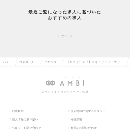
最近ご覧になった求人に基づいた
おすすめの求人
ホーム
ハイク
技術系（I
セキュリテ
【セキュリティ】セキュリティアナリス
ラス求
T・Web・
ィエンジニ
ト（デジタルフォレンジック、サイバー
人TOP
通信系）の
アの転職
攻撃）（Mgrクラス）の求人情報
転職
若手ハイキャリアのスカウト転職
利用規約
求人情報に関するポリシー
個人情報の取り扱い
推奨環境
ヘルプ・お問い合わせ
参画のお問い合わせ