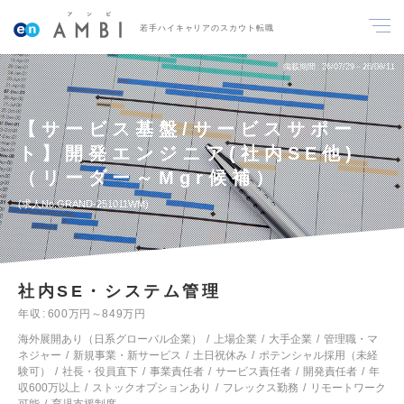
若手ハイキャリアのスカウト転職
掲載期間
26/07/29～26/08/11
【サービス基盤/サービスサポー
ト】開発エンジニア(社内SE他)
（リーダー～Mgr候補）
求人No.GRAND-251011WM
社内SE・システム管理
年収
600万円～849万円
海外展開あり（日系グローバル企業）
上場企業
大手企業
管理職・マ
ネジャー
新規事業・新サービス
土日祝休み
ポテンシャル採用（未経
験可）
社長・役員直下
事業責任者
サービス責任者
開発責任者
年
収600万以上
ストックオプションあり
フレックス勤務
リモートワーク