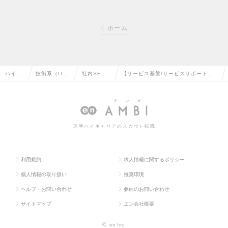
ホーム
ハイク
技術系（IT・
社内SE・
【サービス基盤/サービスサポート】
ラス求
Web・通信
システム管
開発エンジニア(社内SE他)（リーダー
人TOP
系）の転職
理の転職
～Mgr候補）の求人情報
若手ハイキャリアのスカウト転職
利用規約
求人情報に関するポリシー
個人情報の取り扱い
推奨環境
ヘルプ・お問い合わせ
参画のお問い合わせ
サイトマップ
エン会社概要
©
en Inc.