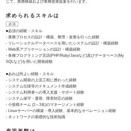
じて、業務構築および業務改善提案を行います。
求められるスキルは
必須
■必須の経験・スキル
- 業務プロセスの設計・構築、整理・改善を行った経験
- リレーショナルデータベースを用いたシステムの設計・構築経験
- Web系アプリケーションの設計・構築経験
- 各種プログラミング言語(PHP/Ruby/Javaなど)及びデータベース(My
SQLなど)を用いた開発経験
■あれば尚よい経験・スキル
- システム開発の上流工程に携わった経験
- システム仕様等のドキュメント作成経験
- システム利用者への導入支援・サポート経験
- システム保守・運用、障害対応の経験
- 小規模チーム (2～3名)のマネージメント経験
- Linuxサーバーの構築・導入経験、基本的なオペレーション経験
- ネットワークの基礎的な技術知識