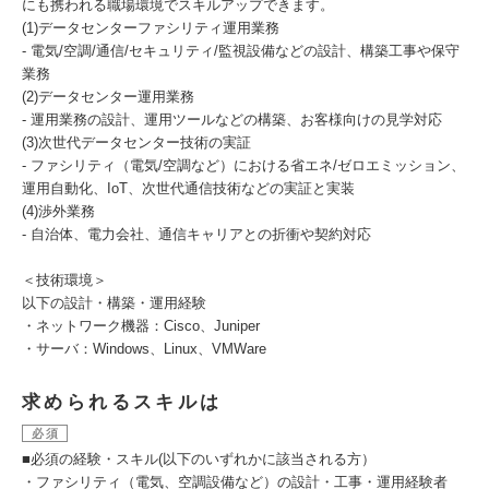
にも携われる職場環境でスキルアップできます。
(1)データセンターファシリティ運用業務
- 電気/空調/通信/セキュリティ/監視設備などの設計、構築工事や保守
業務
(2)データセンター運用業務
- 運用業務の設計、運用ツールなどの構築、お客様向けの見学対応
(3)次世代データセンター技術の実証
- ファシリティ（電気/空調など）における省エネ/ゼロエミッション、
運用自動化、IoT、次世代通信技術などの実証と実装
(4)渉外業務
- 自治体、電力会社、通信キャリアとの折衝や契約対応
＜技術環境＞
以下の設計・構築・運用経験
・ネットワーク機器：Cisco、Juniper
・サーバ：Windows、Linux、VMWare
求められるスキルは
必須
■必須の経験・スキル(以下のいずれかに該当される方）
・ファシリティ（電気、空調設備など）の設計・工事・運用経験者