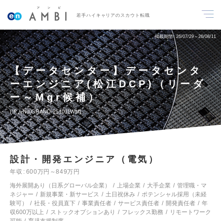
若手ハイキャリアのスカウト転職
掲載期間
26/07/29～26/08/11
【データセンター】データセンタ
ーエンジニア(松江DCP)（リーダ
ー～Mgr候補）
求人No.GRAND-251011WM
設計・開発エンジニア（電気）
年収
600万円～849万円
海外展開あり（日系グローバル企業）
上場企業
大手企業
管理職・マ
ネジャー
新規事業・新サービス
土日祝休み
ポテンシャル採用（未経
験可）
社長・役員直下
事業責任者
サービス責任者
開発責任者
年
収600万以上
ストックオプションあり
フレックス勤務
リモートワーク