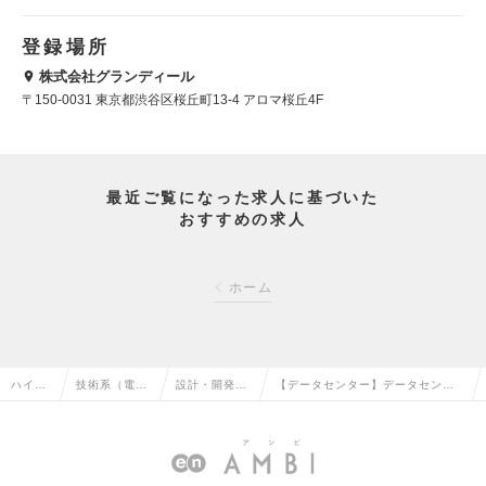
登録場所
株式会社グランディール
〒150-0031 東京都渋谷区桜丘町13-4 アロマ桜丘4F
最近ご覧になった求人に基づいた
おすすめの求人
ホーム
ハイク
技術系（電
設計・開発エ
【データセンター】データセンタ
ラス求
気・電子・半
ンジニア（電
ーエンジニア(松江DCP)（リーダ
人TOP
導体）の転職
気）の転職
ー～Mgr候補）の求人情報