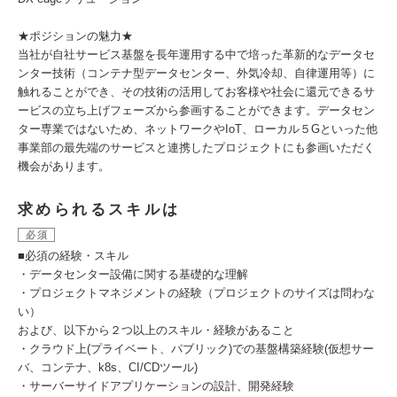
★ポジションの魅力★
当社が自社サービス基盤を長年運用する中で培った革新的なデータセ
ンター技術（コンテナ型データセンター、外気冷却、自律運用等）に
触れることができ、その技術の活用してお客様や社会に還元できるサ
ービスの立ち上げフェーズから参画することができます。データセン
ター専業ではないため、ネットワークやIoT、ローカル５Gといった他
事業部の最先端のサービスと連携したプロジェクトにも参画いただく
機会があります。
求められるスキルは
必須
■必須の経験・スキル
・データセンター設備に関する基礎的な理解
・プロジェクトマネジメントの経験（プロジェクトのサイズは問わな
い）
および、以下から２つ以上のスキル・経験があること
・クラウド上(プライベート、パブリック)での基盤構築経験(仮想サー
バ、コンテナ、k8s、CI/CDツール)
・サーバーサイドアプリケーションの設計、開発経験