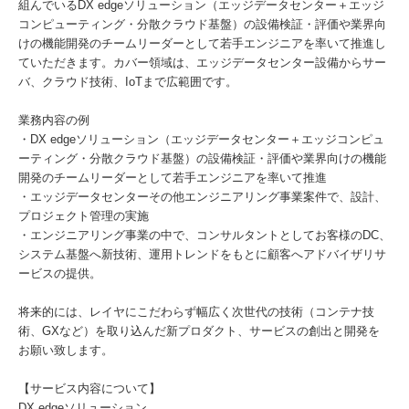
組んでいるDX edgeソリューション（エッジデータセンター＋エッジ
コンピューティング・分散クラウド基盤）の設備検証・評価や業界向
けの機能開発のチームリーダーとして若手エンジニアを率いて推進し
ていただきます。カバー領域は、エッジデータセンター設備からサー
バ、クラウド技術、IoTまで広範囲です。
業務内容の例
・DX edgeソリューション（エッジデータセンター＋エッジコンピュ
ーティング・分散クラウド基盤）の設備検証・評価や業界向けの機能
開発のチームリーダーとして若手エンジニアを率いて推進
・エッジデータセンターその他エンジニアリング事業案件で、設計、
プロジェクト管理の実施
・エンジニアリング事業の中で、コンサルタントとしてお客様のDC、
システム基盤へ新技術、運用トレンドをもとに顧客へアドバイザリサ
ービスの提供。
将来的には、レイヤにこだわらず幅広く次世代の技術（コンテナ技
術、GXなど）を取り込んだ新プロダクト、サービスの創出と開発を
お願い致します。
【サービス内容について】
DX edgeソリューション