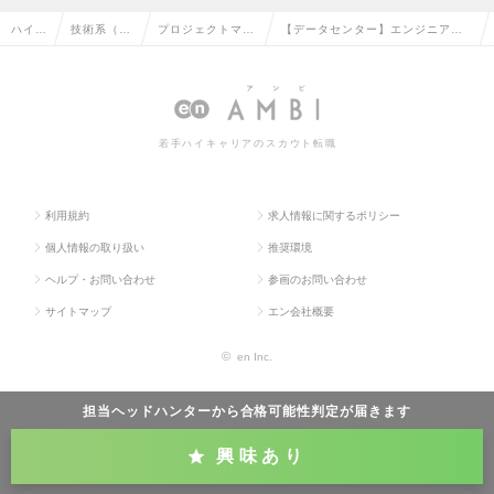
ハイク
技術系（I
プロジェクトマネ
【データセンター】エンジニア（D
ラス求
T・Web・
ージャー（Web・
X edgeソリューション企画・開
人TO
通信系）の
オープン系）の転
発）（リーダー～Mgr候補）の求
P
転職
職
人情報
若手ハイキャリアのスカウト転職
利用規約
求人情報に関するポリシー
個人情報の取り扱い
推奨環境
ヘルプ・お問い合わせ
参画のお問い合わせ
サイトマップ
エン会社概要
©
en Inc.
担当ヘッドハンターから
合格可能性判定
が届きます
興味あり