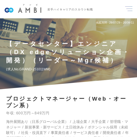
若手ハイキャリアのスカウト転職
掲載期間
26/07/29～26/08/11
【データセンター】エンジニア
（DX edgeソリューション企画・
開発）（リーダー～Mgr候補）
求人No.GRAND-251011WM
プロジェクトマネージャー（Web・オー
プン系）
年収
600万円～849万円
海外展開あり（日系グローバル企業）
上場企業
大手企業
管理職・マ
ネジャー
新規事業・新サービス
土日祝休み
ポテンシャル採用（未経
験可）
社長・役員直下
事業責任者
サービス責任者
開発責任者
年