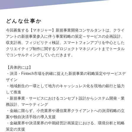
どんな仕事か
今回募集する【マネジャー】新規事業開発コンサルタントは、クライ
アントの新規事業参入に伴う事業戦略の策定～サービスの企画設計、
収支計画、フィジビリティ検証、スマートフォンアプリを中心とした
クリエイティブ制作に関するプロジェクトマネジメントまでトータル
でコンサルティングしていただきます。
【具体的には】
・決済・Fintech市場を的確に捉えた新規事業の戦略策定やサービスデ
ザイン
・地域創生の一環として地方のキャッシュレス化を現地の銀行と協力
して推進
・新規事業・サービスにおけるコンセプト設計からシステム開発・業
務設計、マーケティング
・金融に限らず、小売業界や通信業界クライアントへの決済戦略の立
案や独自決済手段の導入支援
・金融業界や決済業界の中期経営計画策定における、環境分析と戦略
策定の支援