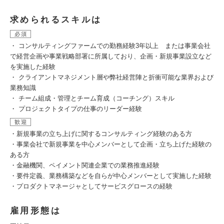
求められるスキルは
必須
・ コンサルティングファームでの勤務経験3年以上 または事業会社
で経営企画や事業戦略部署に所属しており、企画・新規事業設立など
を実施した経験
・ クライアントマネジメント層や弊社経営陣と折衝可能な業界および
業務知識
・ チーム組成・管理とチーム育成（コーチング）スキル
・ プロジェクトタイプの仕事のリーダー経験
歓迎
・新規事業の立ち上げに関するコンサルティング経験のある方
・事業会社で新規事業を中心メンバーとして企画・立ち上げた経験の
ある方
・金融機関、ペイメント関連企業での業務推進経験
・要件定義、業務構築などを自らが中心メンバーとして実施した経験
・プロダクトマネージャとしてサービスグロースの経験
雇用形態は