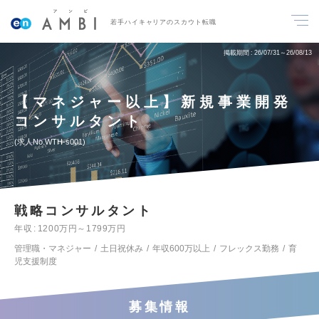
若手ハイキャリアのスカウト転職
掲載期間
26/07/31～26/08/13
【マネジャー以上】新規事業開発
コンサルタント
求人No.WTH-s001
戦略コンサルタント
年収
1200万円～1799万円
管理職・マネジャー
土日祝休み
年収600万以上
フレックス勤務
育
児支援制度
募集情報