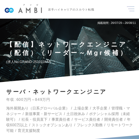
若手ハイキャリアのスカウト転職
掲載期間
26/07/29～26/08/11
【配信】ネットワークエンジニア
（配信）（リーダー～Mgr候補）
求人No.GRAND-251011WM
サーバ・ネットワークエンジニア
年収
600万円～849万円
海外展開あり（日系グローバル企業）
上場企業
大手企業
管理職・マ
ネジャー
新規事業・新サービス
土日祝休み
ポテンシャル採用（未経
験可）
社長・役員直下
事業責任者
サービス責任者
開発責任者
年
収600万以上
ストックオプションあり
フレックス勤務
リモートワーク
可能
育児支援制度