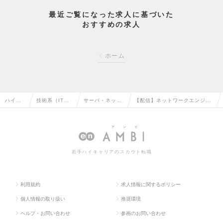
最近ご覧になった求人に基づいた
おすすめの求人
ホーム
ハイク
技術系（IT・
サーバ・ネット
【配信】ネットワークエンジニ
ラス求
Web・通信
ワークエンジニ
ア（配信）（リーダー～Mgr候
人TOP
系）の転職
アの転職
補）の求人情報
若手ハイキャリアのスカウト転職
利用規約
求人情報に関するポリシー
個人情報の取り扱い
推奨環境
ヘルプ・お問い合わせ
参画のお問い合わせ