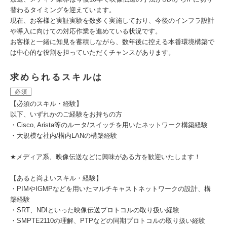
替わるタイミングを迎えています。
現在、お客様と実証実験を数多く実施しており、今後のインフラ設計
や導入に向けての対応作業を進めている状況です。
お客様と一緒に知見を蓄積しながら、数年後に控える本番環境構築で
は中心的な役割を担っていただくチャンスがあります。
求められるスキルは
必須
【必須のスキル・経験】
以下、いずれかのご経験をお持ちの方
・Cisco, Arista等のルータ/スイッチを用いたネットワーク構築経験
・大規模な社内/構内LANの構築経験
★メディア系、映像伝送などに興味がある方を歓迎いたします！
【あると尚よいスキル・経験】
・PIMやIGMPなどを用いたマルチキャストネットワークの設計、構
築経験
・SRT、NDIといった映像伝送プロトコルの取り扱い経験
・SMPTE2110の理解、PTPなどの同期プロトコルの取り扱い経験