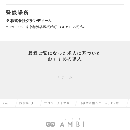
登録場所
株式会社グランディール
〒150-0031 東京都渋谷区桜丘町13-4 アロマ桜丘4F
最近ご覧になった求人に基づいた
おすすめの求人
ホーム
ハイク
技術系（I
プロジェクトマネー
【事業基盤システム】DX推
ラス求
T・Web・通
ジャー（Web・オ
進・IT企画・AI活用推進（リー
人TOP
信系）の転
ープン系）の転職
ダー～Mgr候補）の求人情報