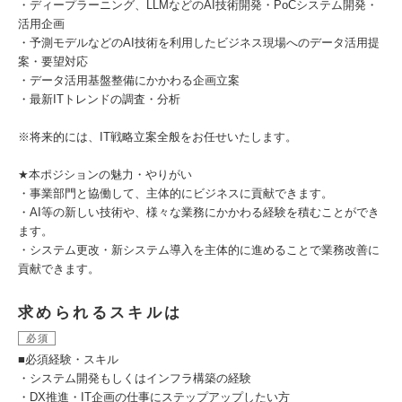
・ディープラーニング、LLMなどのAI技術開発・PoCシステム開発・
活用企画
・予測モデルなどのAI技術を利用したビジネス現場へのデータ活用提
案・要望対応
・データ活用基盤整備にかかわる企画立案
・最新ITトレンドの調査・分析
※将来的には、IT戦略立案全般をお任せいたします。
★本ポジションの魅力・やりがい
・事業部門と協働して、主体的にビジネスに貢献できます。
・AI等の新しい技術や、様々な業務にかかわる経験を積むことができ
ます。
・システム更改・新システム導入を主体的に進めることで業務改善に
貢献できます。
求められるスキルは
必須
■必須経験・スキル
・システム開発もしくはインフラ構築の経験
・DX推進・IT企画の仕事にステップアップしたい方