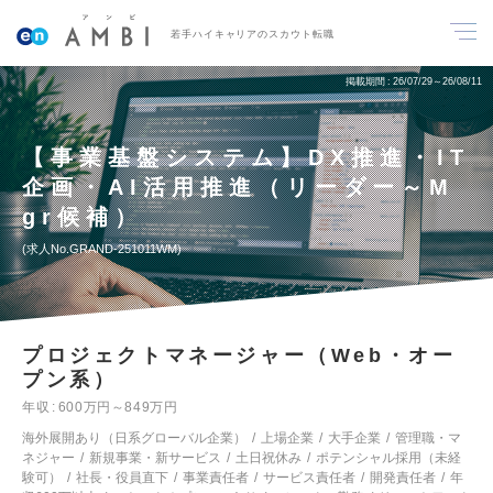
若手ハイキャリアのスカウト転職
掲載期間
26/07/29～26/08/11
【事業基盤システム】DX推進・IT
企画・AI活用推進（リーダー～M
gr候補）
求人No.GRAND-251011WM
プロジェクトマネージャー（Web・オー
プン系）
年収
600万円～849万円
海外展開あり（日系グローバル企業）
上場企業
大手企業
管理職・マ
ネジャー
新規事業・新サービス
土日祝休み
ポテンシャル採用（未経
験可）
社長・役員直下
事業責任者
サービス責任者
開発責任者
年