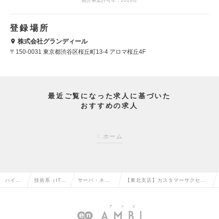
紹介事業許可年：2016年
登録場所
株式会社グランディール
〒150-0031 東京都渋谷区桜丘町13-4 アロマ桜丘4F
最近ご覧になった求人に基づいた
おすすめの求人
ホーム
ハイク
技術系（IT・
サーバ・ネッ
【東北支店】カスタマーサクセ
ラス求
Web・通信
トワークエン
ス・サポートエンジニア（リーダ
人TOP
系）の転職
ジニアの転職
ー～Mgr候補）の求人情報