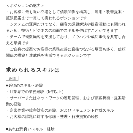
＜ポジションの魅力＞
・お客様に最も近い立場として信頼関係を構築し、運用・改善提案・
拡張提案まで一貫して携われるポジションです
・システムの運用だけでなく、顧客の課題解決や提案活動にも関われ
るため、技術とビジネスの両面でスキルを伸ばすことができます
・チームで複数顧客を支援しており、ノウハウや成功事例を共有し合
える環境です
・ご自身の提案でお客様の業務改善に直接つながる場面も多く、信頼
関係の構築と達成感を実感できるポジションです
求められるスキルは
必須
■必須のスキル・経験
・IT業界での業務経験（5年以上）
・サーバーまたはネットワークの運用管理、および顧客折衝・提案活
動の経験
・定常作業や障害対応の経験、およびドキュメント作成スキル
・お客様の課題に対する傾聴・整理・解決提案の経験
■あれば尚良いスキル・経験