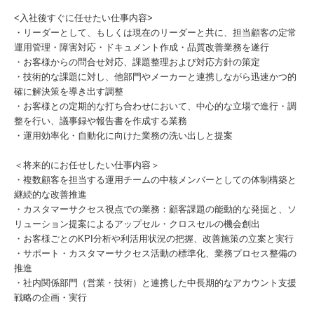
<入社後すぐに任せたい仕事内容>
・リーダーとして、もしくは現在のリーダーと共に、担当顧客の定常
運用管理・障害対応・ドキュメント作成・品質改善業務を遂行
・お客様からの問合せ対応、課題整理および対応方針の策定
・技術的な課題に対し、他部門やメーカーと連携しながら迅速かつ的
確に解決策を導き出す調整
・お客様との定期的な打ち合わせにおいて、中心的な立場で進行・調
整を行い、議事録や報告書を作成する業務
・運用効率化・自動化に向けた業務の洗い出しと提案
＜将来的にお任せしたい仕事内容＞
・複数顧客を担当する運用チームの中核メンバーとしての体制構築と
継続的な改善推進
・カスタマーサクセス視点での業務：顧客課題の能動的な発掘と、ソ
リューション提案によるアップセル・クロスセルの機会創出
・お客様ごとのKPI分析や利活用状況の把握、改善施策の立案と実行
・サポート・カスタマーサクセス活動の標準化、業務プロセス整備の
推進
・社内関係部門（営業・技術）と連携した中長期的なアカウント支援
戦略の企画・実行