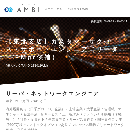
若手ハイキャリアのスカウト転職
掲載期間
26/07/29～26/08/11
【東北支店】カスタマーサクセ
ス・サポートエンジニア（リーダ
ー～Mgr候補）
求人No.GRAND-251011WM
サーバ・ネットワークエンジニア
年収
600万円～849万円
海外展開あり（日系グローバル企業）
上場企業
大手企業
管理職・マ
ネジャー
新規事業・新サービス
土日祝休み
ポテンシャル採用（未経
験可）
社長・役員直下
事業責任者
サービス責任者
開発責任者
年
収600万以上
ストックオプションあり
フレックス勤務
リモートワーク