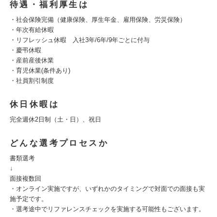
待遇・福利厚生は
・社会保険完備（健康保険、厚生年金、雇用保険、労災保険）
・年次有給休暇
・リフレッシュ休暇 入社3年/6年/9年ごとに付与
・慶弔休暇
・産前産後休業
・育児休業(条件あり)
・社員割引制度
休日休暇は
完全週休2日制（土・日）、祝日
どんな選考プロセスか
書類選考
↓
面接複数回
・オンライン実施ですが、いずれかのタイミングで対面での面接も実
施予定です。
・選考途中でリファレンスチェックを実施する可能性もございます。