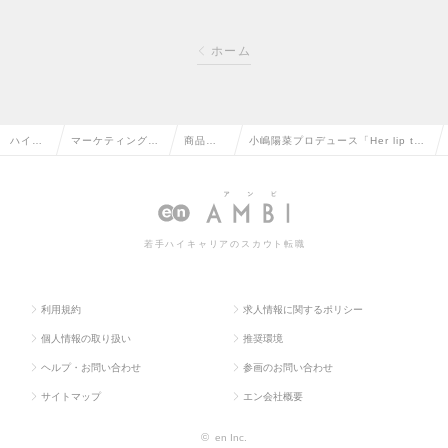
ホーム
ハイク
マーケティング・
商品企
小嶋陽菜プロデュース「Her lip t
ラス求
販促企画・商品開
画・開
o BEAUTY」の商品企画開発担当
人TOP
発系の転職
発の転
（メンバー）の求人情報
職
若手ハイキャリアのスカウト転職
利用規約
求人情報に関するポリシー
個人情報の取り扱い
推奨環境
ヘルプ・お問い合わせ
参画のお問い合わせ
サイトマップ
エン会社概要
©
en Inc.