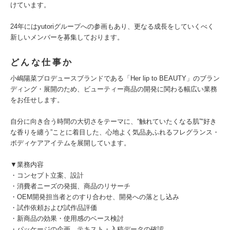
けています。
24年にはyutoriグループへの参画もあり、更なる成長をしていくべく
新しいメンバーを募集しております。
どんな仕事か
小嶋陽菜プロデュースブランドである「Her lip to BEAUTY」のブラン
ディング・展開のため、ビューティー商品の開発に関わる幅広い業務
をお任せします。
自分に向き合う時間の大切さをテーマに、“触れていたくなる肌”“好き
な香りを纏う”ことに着目した、心地よく気品あふれるフレグランス・
ボディケアアイテムを展開しています。
▼業務内容
・コンセプト⽴案、設計
・消費者ニーズの発掘、商品のリサーチ
・OEM開発担当者とのすり合わせ、開発への落とし込み
・試作依頼および試作品評価
・新商品の効果・使用感のベース検討
・パッケージの企画、テキスト・入稿データの確認