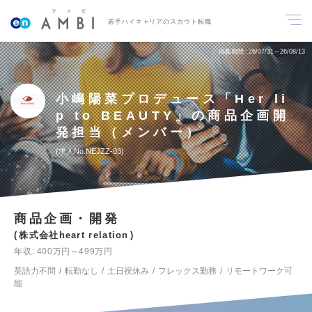
若手ハイキャリアのスカウト転職
掲載期間
26/07/31～26/08/13
小嶋陽菜プロデュース「Her li
p to BEAUTY」の商品企画開
発担当（メンバー）
求人No.NEJZZ-03
商品企画・開発
株式会社heart relation
年収
400万円～499万円
英語力不問
転勤なし
土日祝休み
フレックス勤務
リモートワーク可
能