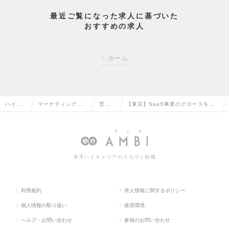
最近ご覧になった求人に基づいた
おすすめの求人
ホーム
ハイク
マーケティング・
営業
【東京】SaaS事業のグロースを支
ラス求
販促企画・商品開
企画
える仕組みを創る／セールスプラン
人TOP
発系の転職
の転
ナーの求人情報
職
若手ハイキャリアのスカウト転職
利用規約
求人情報に関するポリシー
個人情報の取り扱い
推奨環境
ヘルプ・お問い合わせ
参画のお問い合わせ