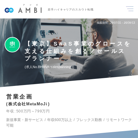
若手ハイキャリアのスカウト転職
掲載期間
26/07/31～26/08/13
【東京】SaaS事業のグロースを
支える仕組みを創る／セールス
プランナー
求人No.BHMVA-salesplanning-t
営業企画
株式会社MetaMoJi
年収
500万円～799万円
新規事業・新サービス
年収600万以上
フレックス勤務
リモートワーク
可能