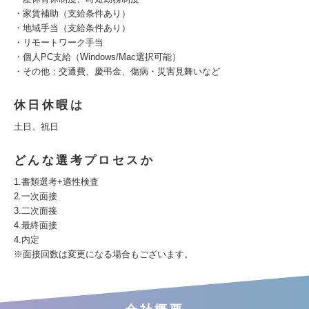
・家賃補助（支給条件あり）
・地域手当（支給条件あり）
・リモートワーク手当
・個人PC支給（Windows/Mac選択可能）
・その他：交通費、慶弔金、傷病・災害見舞いなど
休日休暇は
⼟⽇、祝⽇
どんな選考プロセスか
1.書類選考+適性検査
2.一次面接
3.二次面接
4.最終面接
4.内定
※面接回数は変更になる場合もございます。