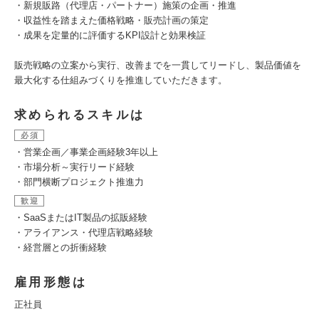
・新規販路（代理店・パートナー）施策の企画・推進
・収益性を踏まえた価格戦略・販売計画の策定
・成果を定量的に評価するKPI設計と効果検証
販売戦略の立案から実行、改善までを一貫してリードし、製品価値を
最大化する仕組みづくりを推進していただきます。
求められるスキルは
必須
・営業企画／事業企画経験3年以上
・市場分析～実行リード経験
・部門横断プロジェクト推進力
歓迎
・SaaSまたはIT製品の拡販経験
・アライアンス・代理店戦略経験
・経営層との折衝経験
雇用形態は
正社員