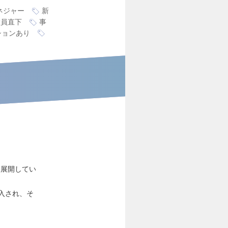
ネジャー
新
役員直下
事
ションあり
業展開してい
導入され、そ