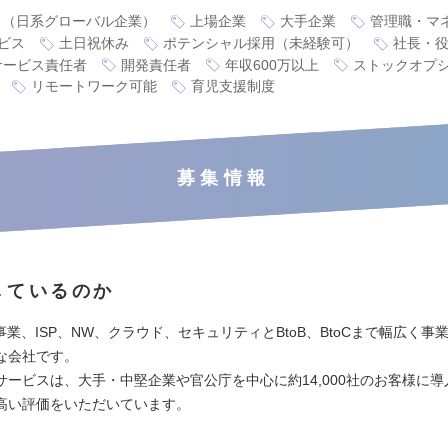
り（日系グローバル企業）
上場企業
大手企業
管理職・マ
ビス
土日祝休み
ポテンシャル採用（未経験可）
社長・
サービス責任者
開発責任者
年収600万以上
ストックオプ
リモートワーク可能
育児支援制度
募集情報
しているのか
I事業、ISP、NW、クラウド、セキュリティとBtoB、BtoCまで幅広く事
な会社です。
サービスは、大手・中堅企業や官公庁を中心に約14,000社のお客様に
高い評価をいただいています。