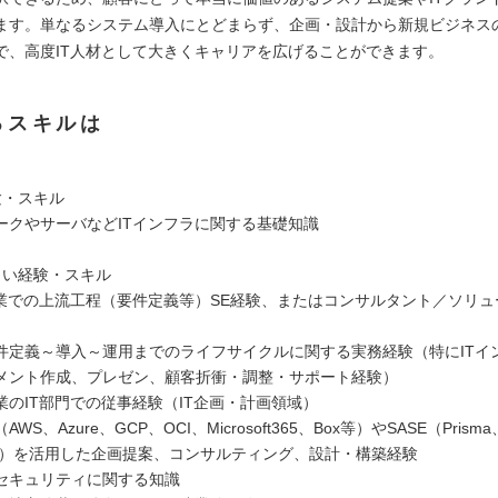
ます。単なるシステム導入にとどまらず、企画・設計から新規ビジネス
で、高度IT人材として大きくキャリアを広げることができます。
るスキルは
験・スキル
ークやサーバなどITインフラに関する基礎知識
よい経験・スキル
企業での上流工程（要件定義等）SE経験、またはコンサルタント／ソリュ
件定義～導入～運用までのライフサイクルに関する実務経験（特にITイ
メント作成、プレゼン、顧客折衝・調整・サポート経験）
業のIT部門での従事経験（IT企画・計画領域）
S、Azure、GCP、OCI、Microsoft365、Box等）やSASE（Prisma、
pe等）を活用した企画提案、コンサルティング、設計・構築経験
セキュリティに関する知識