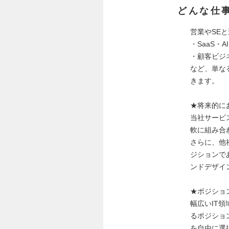
どんな仕
営業やSE
・SaaS・
・顧客ビジ
など、単な
きます。
★将来的に
当社サービ
軟に組み合
さらに、他
ジションで
ンドデザイ
★ポジショ
幅広いIT
るポジショ
を自由に選