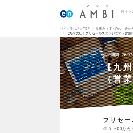
若手
ハイクラス求人TOP
技術系（IT・Web・通
【九州支社】プリセールスエンジニア（営業推
掲載期間
26/07
【九
（営業
プリセー
年収
600万円