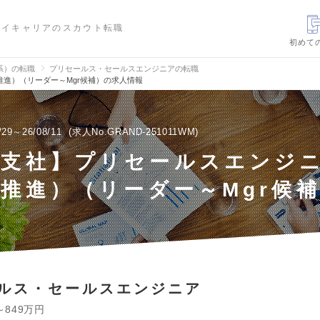
ハイキャリアのスカウト転職
初めて
信系）の転職
プリセールス・セールスエンジニアの転職
進）（リーダー～Mgr候補）の求人情報
/29～26/08/11
求人No.GRAND-251011WM
州支社】プリセールスエンジ
推進）（リーダー～Mgr候
ルス・セールスエンジニア
～849万円