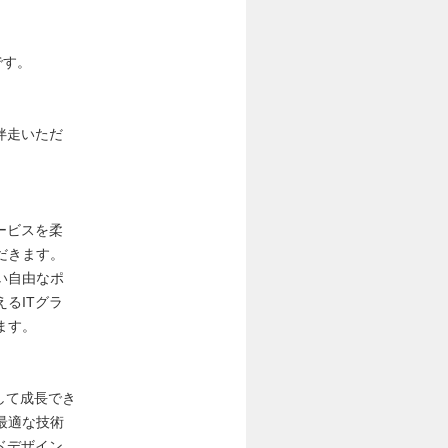
です。
伴走いただ
ービスを柔
だきます。
い自由なポ
るITグラ
ます。
して成長でき
最適な技術
ドデザイン