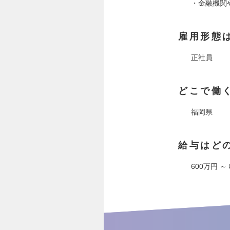
・金融機関
雇用形態
正社員
どこで働
福岡県
給与はど
600万円 ～