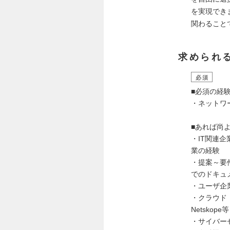
を実現でき
関わること
求められ
必須
■必須の経
・ネットワ
■あれば尚
・IT関連
業の経験
・提案～要
でのドキュ
・ユーザ企
・クラウド（AW
Netsko
・サイバー