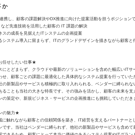
事か
と連携し、顧客の課題解決やDX推進に向けた提案活動を担うポジション
AI など先進技術を活用した顧客の IT 課題の解決
ネスの成長を見据えたITシステムの企画提案
るシステム導入に留まらず、ITのグランドデザインを描きながら顧客と
お任せしたい仕事★
スにとどまらず、クラウドや最新のソリューションを含めた幅広いITサ
わせ、顧客ごとの課題に最適化した具体的なシステム提案を行っていた
社の新製品やサービスも積極的に取り入れられる、ベンダーに縛られな
あることも当社の大きな特長です。その強みを活かし、顧客の未来を支え
ンの策定や、新規ビジネス・サービスの企画推進にも挑戦していただき
ンの魅力★
領域に触れながら顧客との信頼関係を築き、IT経営を支えるパートナーと
ンです。当社はベンダーに縛られず、他社の新製品やサービスも含めて
択できるため、顧客にとって本当に価値のあるシステム提案やITグラン