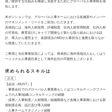
成／維持する仕組みを構築し実践するためにグローバル人事体制を強
化します。
本ポジションでは、グローバル人事チームにおける各施策やメンバー
のマネジメント・リードをご担当いただきます。
具体的には、海外人材採用、評価制度、社内人材登用制度、社内人材
の可視化、教育並びにキャリア開発など新たな取り組みにおける設
計、導入から運営まで、各国現法のMDや人事担当と連携を取りなが
ら推進していただきます。
ご希望と当社事業状況によっては、将来的に海外現地法人もしくはリ
ージョナル人事責任者として海外赴任の可能性もございます。
求められるスキルは
必須
【必須（MUST）】
・事業会社でのグローバル人事業務もしくはコンサルティングファー
ムでの人事/組織コンサルティングの経験
・採用／人事制度／人材開発／組織開発など各種人事業務における新
規制度企画、設計及び導入経験
・人事チームマネジメント経験