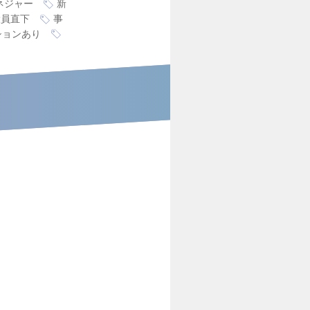
ネジャー
新
役員直下
事
ションあり