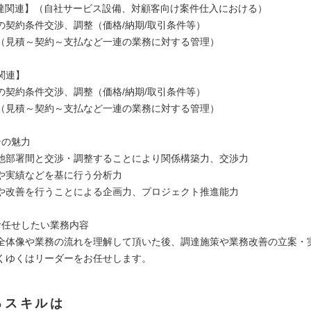
調達関連】（自社サービス設備、対顧客向け案件仕入における）
の契約条件交渉、調整（価格/納期/取引条件等）
（見積～契約～支払など一連の業務に対する管理）
関連】
の契約条件交渉、調整（価格/納期/取引条件等）
（見積～契約～支払など一連の業務に対する管理）
ンの魅力
他部署間と交渉・調整することにより関係構築力、交渉力
や実績などを基に行う分析力
や改善を行うことによる企画力、プロジェクト推進能力
お任せしたい業務内容
全体像や業務の流れを理解して頂いた後、調達施策や業務改善の立案・
くゆくはリーダーをお任せします。
るスキルは