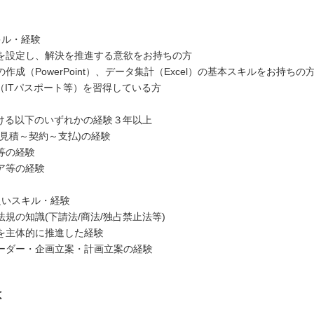
キル・経験
を設定し、解決を推進する意欲をお持ちの方
作成（PowerPoint）、データ集計（Excel）の基本スキルをお持ちの
ル（ITパスポート等）を習得している方
おける以下のいずれかの経験３年以上
(見積～契約～支払)の経験
等の経験
ア等の経験
良いスキル・経験
規の知識(下請法/商法/独占禁止法等)
を主体的に推進した経験
ーダー・企画立案・計画立案の経験
は