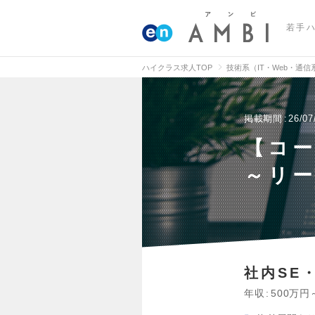
若手
ハイクラス求人TOP
技術系（IT・Web・通
掲載期間
26/07
【コ
～リー
社内SE
年収
500万円