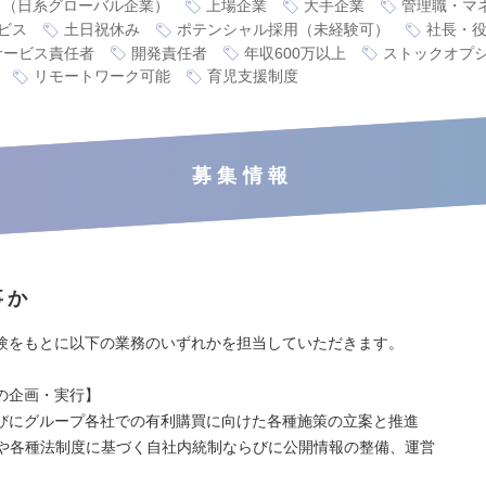
り（日系グローバル企業）
上場企業
大手企業
管理職・マ
ビス
土日祝休み
ポテンシャル採用（未経験可）
社長・
サービス責任者
開発責任者
年収600万以上
ストックオプ
リモートワーク可能
育児支援制度
募集情報
事か
験をもとに以下の業務のいずれかを担当していただきます。
の企画・実行】
びにグループ各社での有利購買に向けた各種施策の立案と推進
達や各種法制度に基づく自社内統制ならびに公開情報の整備、運営