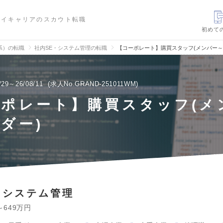
ハイキャリアのスカウト転職
初めて
信系）の転職
社内SE・システム管理の転職
【コーポレート】購買スタッフ(メンバー～
/29～26/08/11
求人No.GRAND-251011WM
ーポレート】購買スタッフ(メ
ダー)
・システム管理
～649万円