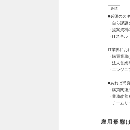
必須
■必須のス
・自ら課題
・提案資料の
・ITスキ
IT業界に
・購買業務
・法人営業
・エンジニ
■あれば尚
・購買関連法
・業務改善
・チームリ
雇用形態