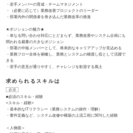
・若手メンバーの育成・チームマネジメント
・（必要に応じて）業務改善プロジェクトのリーダー
・部署内外の関係者を巻き込んだ業務改革の推進
★ポジションの魅力★
・単なる問い合わせ対応にとどまらず、業務改善やシステム企画にも
関われる裁量の大きなポジション
・部署の中核メンバーとして、将来的なキャリアアップが見込める
・業務フロー全体を俯瞰し、業務とシステムの橋渡し役として活躍で
きる
・若手の意見が通りやすく、チャレンジを歓迎する風土
求められるスキルは
必須
■必須のスキル・経験
<スキル・経験>
・基本的なITリテラシー（業務システムの操作・理解）
・要件定義など、システム改修や構築の上流工程に関与した経験
＜人物面＞