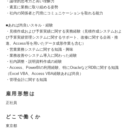
・論理的思考力と高い理解力
・素直に業務に取り組める姿勢
・社内の関係者と円滑にコミュニケーションを取れる能力
■あれば尚良いスキル・経験
・見積作成および予算実績に関する実務経験（見積作成システムおよ
び予算実績管理システムに関するサポート、改修に関する企画・推
進、Access等を用いたデータ成形作業も含む）
・営業業務システムに関する知識・興味
・業務改善やシステム導入に関わった経験
・社内調整・説明資料作成の経験
・Access、PowerBIの利用経験、特にOracleなどRDBに関する知識
（Excel VBA、Access VBA経験あれば尚良）
・管理会計に関する知識
雇用形態は
正社員
どこで働くか
東京都