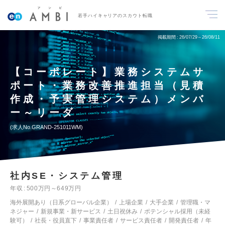
若手ハイキャリアのスカウト転職
掲載期間
26/07/29～26/08/11
【コーポレート】業務システムサ
ポート・業務改善推進担当（見積
作成・予実管理システム）メンバ
ー～リーダ
求人No.GRAND-251011WM
社内SE・システム管理
年収
500万円～649万円
海外展開あり（日系グローバル企業）
上場企業
大手企業
管理職・マ
ネジャー
新規事業・新サービス
土日祝休み
ポテンシャル採用（未経
験可）
社長・役員直下
事業責任者
サービス責任者
開発責任者
年