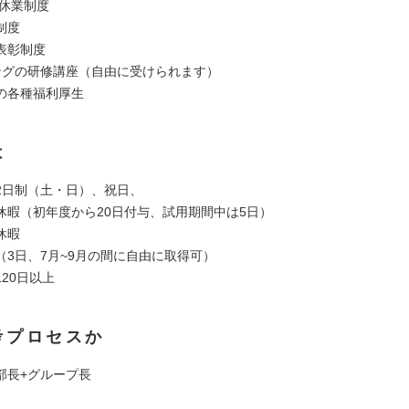
護休業制度
制度
表彰制度
ングの研修講座（自由に受けられます）
の各種福利厚生
は
2日制（土・日）、祝日、
休暇（初年度から20日付与、試用期間中は5日）
休暇
（3日、7月~9月の間に自由に取得可）
20日以上
考プロセスか
部長+グループ長