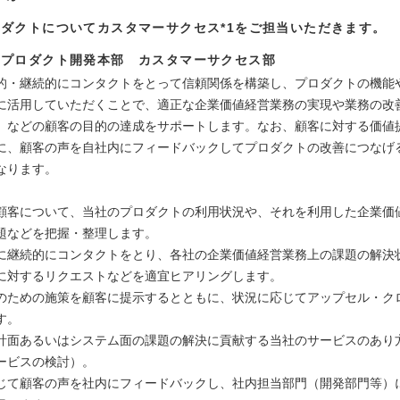
ダクトについてカスタマーサクセス*1をご担当いただきます。
：プロダクト開発本部 カスタマーサクセス部
的・継続的にコンタクトをとって信頼関係を構築し、プロダクトの機能
に活用していただくことで、適正な企業価値経営業務の実現や業務の改
）などの顧客の目的の達成をサポートします。なお、顧客に対する価値
に、顧客の声を自社内にフィードバックしてプロダクトの改善につなげ
なります。
顧客について、当社のプロダクトの利用状況や、それを利用した企業価
題などを把握・整理します。
に継続的にコンタクトをとり、各社の企業価値経営業務上の課題の解決
に対するリクエストなどを適宜ヒアリングします。
のための施策を顧客に提示するとともに、状況に応じてアップセル・ク
す。
計面あるいはシステム面の課題の解決に貢献する当社のサービスのあり
ービスの検討）。
じて顧客の声を社内にフィードバックし、社内担当部門（開発部門等）