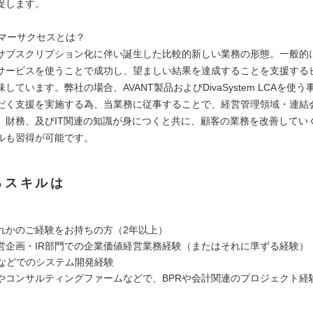
促します。
タマーサクセスとは？
サブスクリプション化に伴い誕生した比較的新しい業務の形態。一般的
サービスを使うことで成功し、望ましい結果を達成することを支援する
しています。弊社の場合、AVANT製品およびDivaSystem LCAを使
だく支援を実施する為、当業務に従事することで、経営管理領域・連結
、財務、及びIT関連の知識が身につくと共に、顧客の業務を改善してい
ルも習得が可能です。
るスキルは
れかのご経験をお持ちの方（2年以上）
営企画・IR部門での企業価値経営業務経験（またはそれに準ずる経験）
erなどでのシステム開発経験
やコンサルティングファームなどで、BPRや会計関連のプロジェクト経