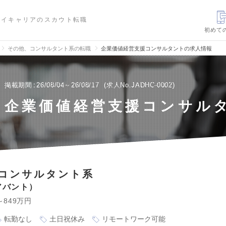
ハイキャリアのスカウト転職
初めて
その他、コンサルタント系の転職
企業価値経営支援コンサルタントの求人情報
掲載期間
26/08/04～26/08/17
求人No.JADHC-0002
企業価値経営支援コンサル
コンサルタント系
アバント
～849万円
転勤なし
土日祝休み
リモートワーク可能