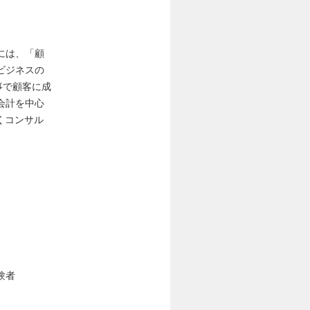
には、「顧
ビジネスの
う事で顧客に成
会計を中心
くコンサル
験者