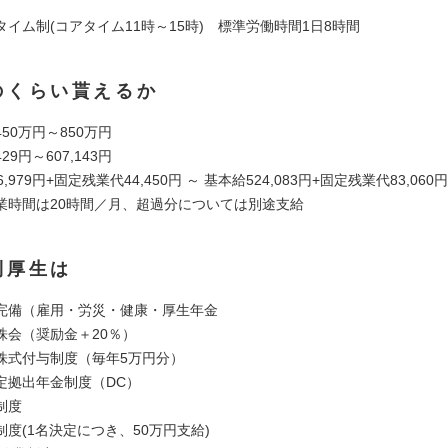
イム制(コアタイム11時～15時) 標準労働時間1日8時間
のくらい貰えるか
50万円～850万円
29円～607,143円
979円+固定残業代44,450円 ～ 基本給524,083円+固定残業代83,06
時間は20時間／月、超過分については別途支給
利厚生は
完備（雇用・労災・健康・厚生年金
株会（奨励金＋20％）
株式付与制度（毎年5万円分）
定拠出年金制度（DC）
制度
度(1名決定につき、50万円支給)