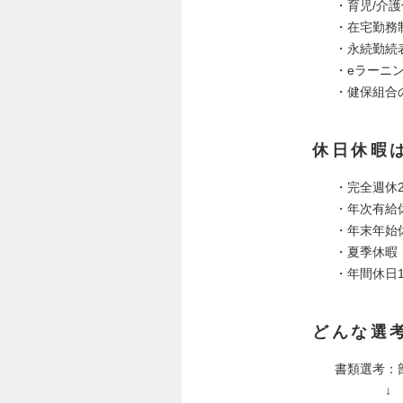
・育児/介
・在宅勤務
・永続勤続
・eラーニ
・健保組合
休日休暇
・完全週休
・年次有給
・年末年始
・夏季休暇
・年間休日1
どんな選
書類選考：
↓