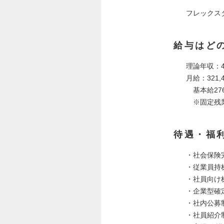
フレックスタ
給与はど
理論年収：4
月給：321,4
基本給276,
※固定残業
待遇・福
・社会保険
・従業員持
・社員向け
・企業型確
・社内公募
・社員紹介制