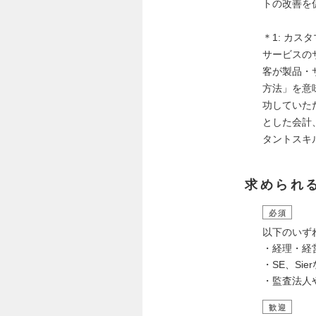
トの改善を
＊1: カス
サービスの
客が製品・
方法」を意味
功していた
とした会計
タントスキ
求められ
必須
以下のいず
・経理・経
・SE、Si
・監査法人
歓迎