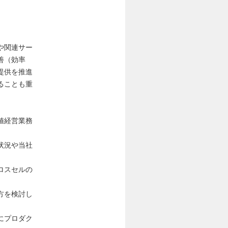
や関連サー
善（効率
提供を推進
ることも重
値経営業務
状況や当社
ロスセルの
方を検討し
にプロダク