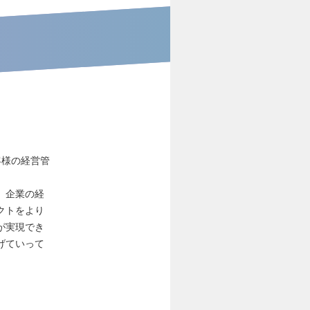
客様の経営管
、企業の経
クトをより
が実現でき
げていって