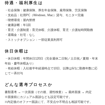
待遇・福利厚生は
・社会保険：健康保険、厚生年金保険、雇用保険、労災保険
・支給品：社用PC（Windows, Mac）貸与、モニター完備
・喫煙環境：屋内禁煙
・健康診断：年1回
・育児・介護制度：育児休暇、介護休暇、育児・介護短時間勤務
・退職金・社宅：なし
・ストックオプション：一部従業員利用可
休日休暇は
・休日休暇：年間休日120日（完全週休二日制／土日祝／夏期・年末
年始・慶弔休暇あり）
・有給休暇：入社後半年経過時点で10日、以降は6/1に勤務年数に応
じて一斉付与
どんな選考プロセスか
書類選考 → 一次面接（その後、適性検査）→ 最終面接 → 内定
※面接前にカジュアル面談なども設定可能です。
※内定後のオファー面談にて、不安点や不明点も相談可能です。