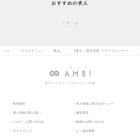
おすすめの求人
ホーム
ハイク
マーケティン
商品企
【東京／海外営業 ツアープランナー
ラス求
グ・販促企画・
画・開
（オーダーメイド旅程作成）】リモート
人TOP
商品開発系の転
発の転
ワーク可／経験者歓迎！の求人情報
職
職
若手ハイキャリアのスカウト転職
利用規約
求人情報に関するポリシー
個人情報の取り扱い
推奨環境
ヘルプ・お問い合わせ
参画のお問い合わせ
サイトマップ
エン会社概要