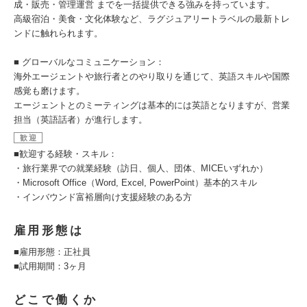
成・販売・管理運営 までを一括提供できる強みを持っています。
高級宿泊・美食・文化体験など、ラグジュアリートラベルの最新トレ
ンドに触れられます。
■ グローバルなコミュニケーション：
海外エージェントや旅行者とのやり取りを通じて、英語スキルや国際
感覚も磨けます。
エージェントとのミーティングは基本的には英語となりますが、営業
担当（英語話者）が進行します。
歓迎
■歓迎する経験・スキル：
・旅行業界での就業経験（訪日、個人、団体、MICEいずれか）
・Microsoft Office（Word, Excel, PowerPoint）基本的スキル
・インバウンド富裕層向け支援経験のある方
雇用形態は
■雇用形態：正社員
■試用期間：3ヶ月
どこで働くか