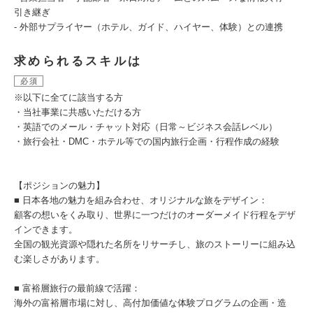
引き継ぎ
- 外部サプライヤー（ホテル、ガイド、ハイヤー、体験）との連携
求められるスキルは
必須
※以下に全てに該当する方
・当社事業に共感いただける方
・英語でのメール・チャット対応（日常～ビジネス会話レベル）
・旅行会社・DMC・ホテル等での国内旅行企画・行程作成の経験
【ポジションの魅力】
■ 日本各地の魅力を組み合わせ、オリジナルな旅をデザイン：
顧客の想いをくみ取り、世界に一つだけのオーダーメイド行程をデザ
インできます。
全国の観光資源や隠れた名所をリサーチし、旅のストーリーに組み込
む楽しさがあります。
■ 富裕層旅行の最前線で活躍：
海外の富裕層市場に対し、高付加価値な体験プログラムの企画・造