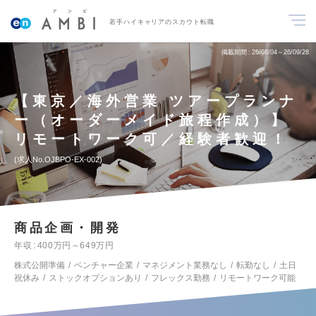
若手ハイキャリアのスカウト転職
掲載期間
26/08/04～26/09/28
【東京／海外営業 ツアープランナ
ー（オーダーメイド旅程作成）】
リモートワーク可／経験者歓迎！
求人No.OJBPO-EX-002
商品企画・開発
年収
400万円～649万円
株式公開準備
ベンチャー企業
マネジメント業務なし
転勤なし
土日
祝休み
ストックオプションあり
フレックス勤務
リモートワーク可能