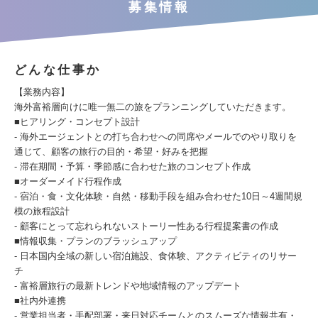
募集情報
どんな仕事か
【業務内容】
海外富裕層向けに唯一無二の旅をプランニングしていただきます。
■ヒアリング・コンセプト設計
- 海外エージェントとの打ち合わせへの同席やメールでのやり取りを
通じて、顧客の旅行の目的・希望・好みを把握
- 滞在期間・予算・季節感に合わせた旅のコンセプト作成
■オーダーメイド行程作成
- 宿泊・食・文化体験・自然・移動手段を組み合わせた10日～4週間規
模の旅程設計
- 顧客にとって忘れられないストーリー性ある行程提案書の作成
■情報収集・プランのブラッシュアップ
- 日本国内全域の新しい宿泊施設、食体験、アクティビティのリサー
チ
- 富裕層旅行の最新トレンドや地域情報のアップデート
■社内外連携
- 営業担当者・手配部署・来日対応チームとのスムーズな情報共有・