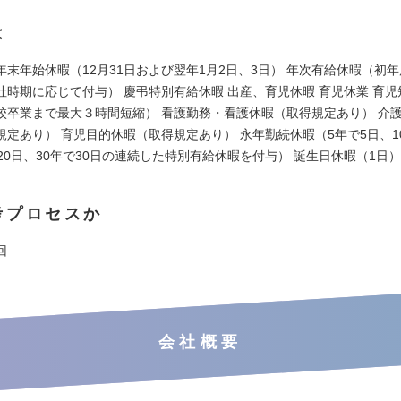
は
末年始休暇（12月31日および翌年1月2日、3日） 年次有給休暇（初年
社時期に応じて付与） 慶弔特別有給休暇 出産、育児休暇 育児休業 育
校卒業まで最大３時間短縮） 看護勤務・看護休暇（取得規定あり） 介
規定あり） 育児目的休暇（取得規定あり） 永年勤続休暇（5年で5日、10
20日、30年で30日の連続した特別有給休暇を付与） 誕生日休暇（1日）
考プロセスか
回
会社概要