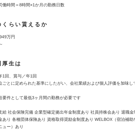
労働時間＝8時間×1か月の勤務日数
のくらい貰えるか
 949万円
～
利厚生は
年1回、賞与／年1回
位ごとに定められた基準にしたがい、会社業績および個人評価を加味し
給要件として最低3ヶ月間の勤務が必要です
支給 社会保険完備 企業型確定拠出年金制度あり 社員持株会あり 退職金
金あり 各種団体保険あり 資格取得奨励金制度あり WELBOX（宿泊補
ニュー）あり