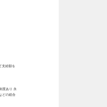
て支給額を
制度あり 永
助などの総合