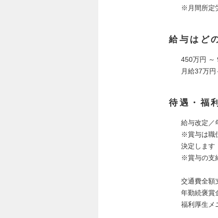
※月間所定
給与はど
450万円 ～
月給37万円
待遇・福
給与改定／
※賞与は職
決定します
※賞与の支
交通費全額
年勤続褒賞
福利厚生メ