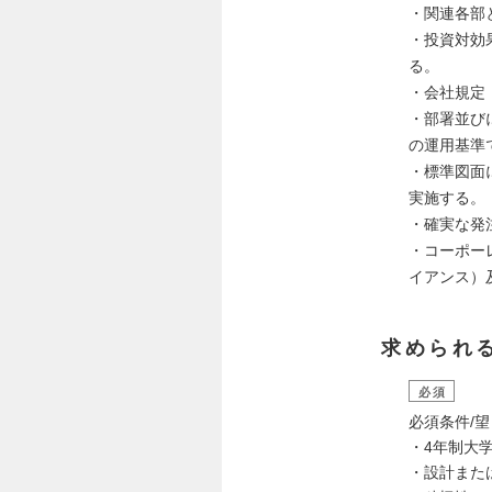
・関連各部
・投資対効
る。
・会社規定
・部署並び
の運用基準
・標準図面
実施する。
・確実な発
・コーポー
イアンス）
求められ
必須
必須条件/
・4年制大
・設計また