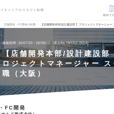
ハイキャリアのスカウト転職
初めて
店舗開発・FC開発の転職
【店舗開発本部/設計建設部 】プロジェクトマネージャー
掲載期間
26/07/30～26/08/12
求人No.IWCGC-0014
【店舗開発本部/設計建設部
ロジェクトマネージャー ス
職（大阪）
・FC開発