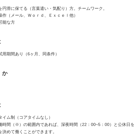
を円滑に保てる（言葉遣い・気配り）方。チームワーク。
操作（メール、Ｗｏｒｄ、Ｅｘｃｅｌ他）
可能な方
は
試用期間あり（6ヶ月、同条件）
くか
は
タイム制（コアタイムなし）
働時間（※）の範囲内であれば、深夜時間（22：00~5：00）と公休日
を決めて働くことができます。