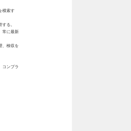
を模索す
管する。
、常に最新
理、検収を
、コンプラ