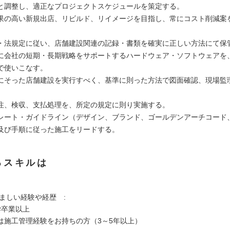
と調整し、適正なプロジェクトスケジュールを策定する。
果の高い新規出店、リビルド、リイメージを目指し、常にコスト削減案
・法規定に従い、店舗建設関連の記録・書類を確実に正しい方法にて保
に会社の短期・長期戦略をサポートするハードウェア・ソフトウェアを
で使いこなす。
にそった店舗建設を実行すべく、基準に則った方法で図面確認、現場監
注、検収、支払処理を、所定の規定に則り実施する。
レート・ガイドライン（デザイン、ブランド、ゴールデンアーチコード
及び手順に従った施工をリードする。
るスキルは
望ましい経験や経歴 :
学卒業以上
は施工管理経験をお持ちの方（3～5年以上）