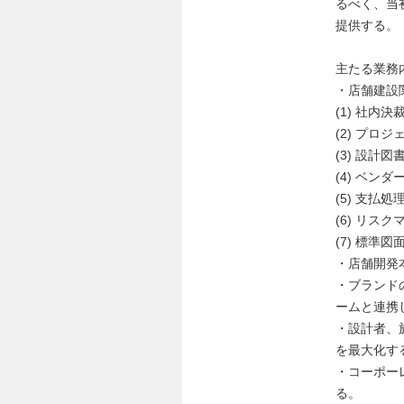
るべく、当
提供する。
主たる業務
・店舗建設
(1) 社
(2) プロ
(3) 設
(4) ベ
(5) 支
(6) リス
(7) 標準
・店舗開発
・ブランド
ームと連携
・設計者、
を最大化す
・コーポー
る。