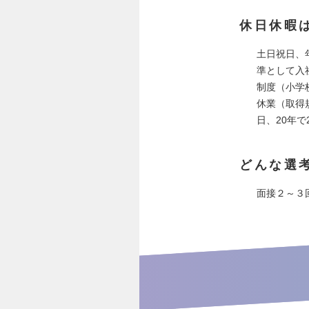
休日休暇
土日祝日、年
準として入
制度（小学
休業（取得
日、20年で
どんな選
面接２～３