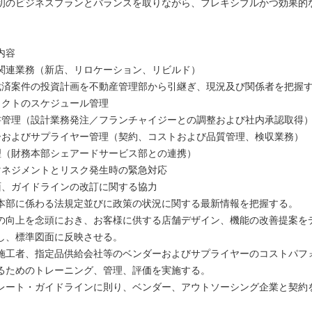
初のビジネスプランとバランスを取りながら、フレキシブルかつ効果的
内容
関連業務（新店、リロケーション、リビルド）
内決裁済案件の投資計画を不動産管理部から引継ぎ、現況及び関係者を把握
ジェクトのスケジュール管理
計図書管理（設計業務発注／フランチャイジーとの調整および社内承認取得
ンダーおよびサプライヤー管理（契約、コストおよび品質管理、検収業務）
払処理（財務本部シェアードサービス部との連携）
クマネジメントとリスク発生時の緊急対応
図面、ガイドラインの改訂に関する協力
本部に係わる法規定並びに政策の状況に関する最新情報を把握する。
の向上を念頭におき、お客様に供する店舗デザイン、機能の改善提案を
し、標準図面に反映させる。
施工者、指定品供給会社等のベンダーおよびサプライヤーのコストパフ
るためのトレーニング、管理、評価を実施する。
レート・ガイドラインに則り、ベンダー、アウトソーシング企業と契約