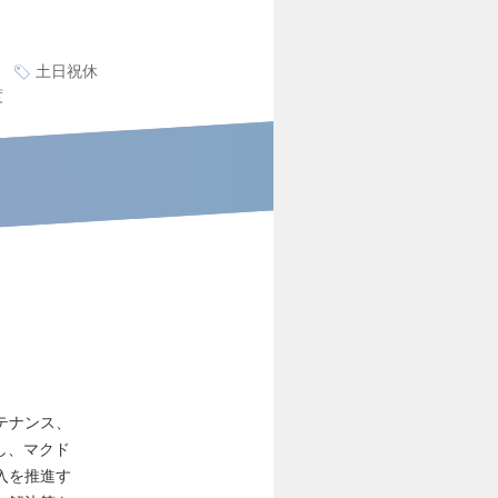
土日祝休
度
。
テナンス、
同し、マクド
入を推進す