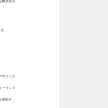
な解決策を
する
）
デザインチ
ォーマンス
を締結す