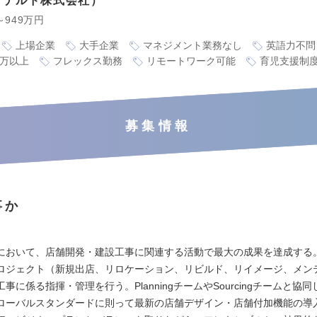
ドナルド株式会社
～949万円
上場企業
大手企業
マネジメント業務なし
英語力不問
0万以上
フレックス勤務
リモートワーク可能
育児支援制
募集情報
事か
において、店舗開発・建設工事に関連する活動で最大の成果を達成する
ロジェクト（新規出店、リロケーション、リビルド、リイメージ、メン
事に係る指揮・管理を行う。PlanningチームやSourcingチームと協
ローバルスタンダードに則って最新の店舗デザイン・店舗付加機能の導