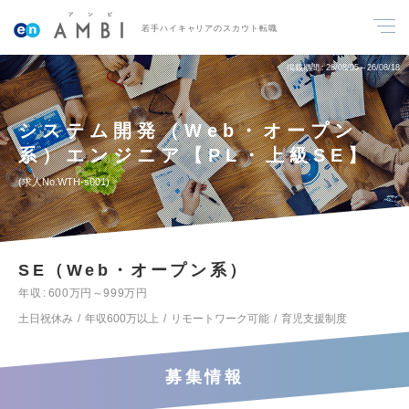
若手ハイキャリアのスカウト転職
掲載期間
26/08/05～26/08/18
システム開発（Web・オープン
系）エンジニア【PL・上級SE】
求人No.WTH-s001
SE（Web・オープン系）
年収
600万円～999万円
土日祝休み
年収600万以上
リモートワーク可能
育児支援制度
募集情報