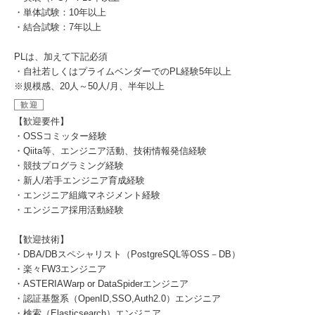
・単体試験：10年以上
・結合試験：7年以上
PLは、加えて下記必須
・自社若しくはプライムベンダーでのPL経験5年以上
※規模感、20人～50人/月、半年以上
歓迎
【歓迎要件】
・OSSコミッター経験
・Qiita等、エンジニア活動、技術情報発信経験
・競技プログラミング経験
・新人/若手エンジニア育成経験
・エンジニア組織マネジメント経験
・エンジニア採用活動経験
【歓迎技術】
・DBA/DBスペシャリスト（PostgreSQL等OSS－DB）
・楽々FW3エンジニア
・ASTERIAWarp or DataSpiderエンジニア
・認証基盤系（OpenID,SSO,Auth2.0）エンジニア
・検索（Elasticsearch）エンジニア