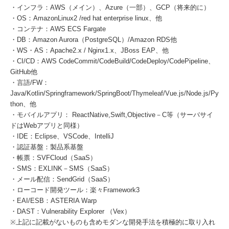
・インフラ：AWS（メイン）、Azure（一部）、GCP（将来的に）
・OS：AmazonLinux2 /red hat enterprise linux、他
・コンテナ：AWS ECS Fargate
・DB：Amazon Aurora（PostgreSQL）/Amazon RDS他
・WS・AS：Apache2.x / Nginx1.x、JBoss EAP、他
・CI/CD：AWS CodeCommit/CodeBuild/CodeDeploy/CodePipeline、
GitHub他
・言語/FW：
Java/Kotlin/Springframework/SpringBoot/Thymeleaf/Vue.js/Node.js/Py
thon、他
・モバイルアプリ： ReactNative,Swift,Objective－C等（サーバサイ
ドはWebアプリと同様）
・IDE：Eclipse、VSCode、IntelliJ
・認証基盤：製品系基盤
・帳票：SVFCloud（SaaS）
・SMS：EXLINK－SMS（SaaS）
・メール配信：SendGrid（SaaS）
・ローコード開発ツール：楽々Framework3
・EAI/ESB：ASTERIA Warp
・DAST：Vulnerability Explorer （Vex）
※上記に記載がないものも含めモダンな開発手法を積極的に取り入れ