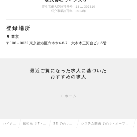
株式会社ウィンスリー
厚生労働大臣許可番号：13-ユ-305810
紹介事業許可年：2013年
登録場所
東京
〒106－0032 東京都港区六本木4-8-7 六本木三河台ビル5階
最近ご覧になった求人に基づいた
おすすめの求人
ホーム
ハイクラ
技術系（IT・W
SE（Web・
システム開発（Web・オープン
ス求人T
eb・通信系）
オープン系）
系）エンジニア【PL・上級SE】