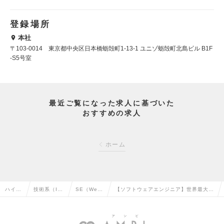
登録場所
本社
〒103-0014 東京都中央区日本橋蛎殻町1-13-1 ユニゾ蛎殻町北島ビル B1F
-S5号室
最近ご覧になった求人に基づいた
おすすめの求人
ホーム
ハイク
技術系（I
SE（We
【ソフトウェアエンジニア】世界最大コ
ラス求
T・Web・
b・オープ
ンサルファーム／成長環境◎／裁量大◎
人TOP
通信系）の
ン系）の転
／柔軟な働き方が可能の求人情報