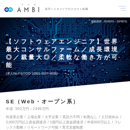
若手ハイキャリアのスカウト転職
掲載期間
26/08/02～26/08/31
【ソフトウェアエンジニア】世界
最大コンサルファーム／成長環境
◎／裁量大◎／柔軟な働き方が可
能
求人No.FGOOD-10001-0037-0035
SE（Web・オープン系）
年収
550万円～2499万円
外資系企業
上場企業
大手企業
英語力不問
転勤なし
土日祝休み
3,000万円以上資金調達済
1億円以上資金調達済
年収600万以上
フレ
ックス勤務
リモートワーク可能
育児支援制度