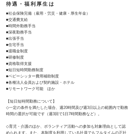
待遇・福利厚生は
■社会保険完備（雇用・労災・健康・厚生年金）
■交通費支給
■時間外勤務手当
■深夜勤務手当
■出張手当
■住宅手当
■退職金制度
■研修制度
■資格取得支援
■短日短時間勤務制度
■ベビーシッター費用補助制度
■各種法人会員および契約施設・ホテル
■リモートワーク可能 ほか
【短日短時間勤務について】
◇一定の条件を満たした場合、週20時間及び週3日以上の範囲内で勤務
時間の選択が可能です（週3回で1日7時間勤務など）。
◇育児・介護のほか、ボランティア活動への参加も対象理由として認
められます。また、本制度を利用している社員でもフルタイムの正社