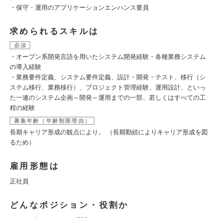
・保守・運用のアプリケーションエンハンス要員
求められるスキルは
必須
・オープン系開発言語を用いたシステム開発経験・各種業務システム
の導入経験
・業務要件定義、システム要件定義、設計・開発・テスト、移行（シ
ステム移行、業務移行）、プロジェクト管理経験、運用設計、といっ
た一連のシステム企画～開発～運用までの一部、若しくはすべての工
程の経験
募集年齢（年齢制限理由）
長期キャリア形成の観点により。 （長期勤続によりキャリア形成を図
るため）
雇用形態は
正社員
どんなポジション・役割か