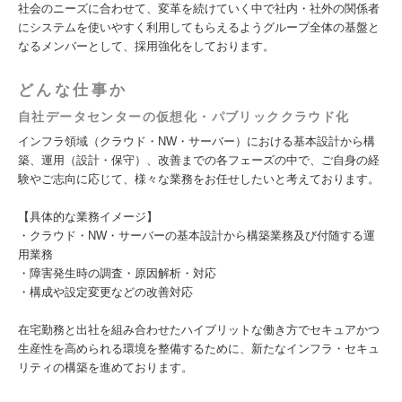
社会のニーズに合わせて、変革を続けていく中で社内・社外の関係者
にシステムを使いやすく利用してもらえるようグループ全体の基盤と
なるメンバーとして、採用強化をしております。
どんな仕事か
自社データセンターの仮想化・パブリッククラウド化
インフラ領域（クラウド・NW・サーバー）における基本設計から構
築、運用（設計・保守）、改善までの各フェーズの中で、ご自身の経
験やご志向に応じて、様々な業務をお任せしたいと考えております。
【具体的な業務イメージ】
・クラウド・NW・サーバーの基本設計から構築業務及び付随する運
用業務
・障害発生時の調査・原因解析・対応
・構成や設定変更などの改善対応
在宅勤務と出社を組み合わせたハイブリットな働き方でセキュアかつ
生産性を高められる環境を整備するために、新たなインフラ・セキュ
リティの構築を進めております。