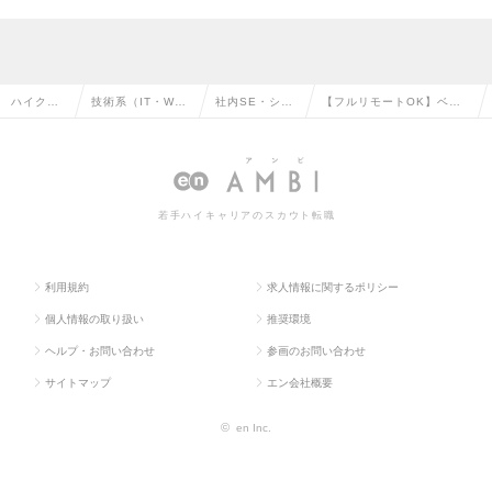
ハイクラ
技術系（IT・We
社内SE・シス
【フルリモートOK】ベネ
ス求人TO
b・通信系）の転
テム管理の転
ッセでの社内SEの求人情
P
職
職
報
若手ハイキャリアのスカウト転職
利用規約
求人情報に関するポリシー
個人情報の取り扱い
推奨環境
ヘルプ・お問い合わせ
参画のお問い合わせ
サイトマップ
エン会社概要
©
en Inc.