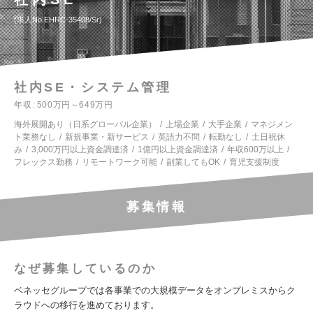
求人No.EHRC-35408/Sr
社内SE・システム管理
年収
500万円～649万円
海外展開あり（日系グローバル企業）
上場企業
大手企業
マネジメン
ト業務なし
新規事業・新サービス
英語力不問
転勤なし
土日祝休
み
3,000万円以上資金調達済
1億円以上資金調達済
年収600万以上
フレックス勤務
リモートワーク可能
副業してもOK
育児支援制度
募集情報
なぜ募集しているのか
ベネッセグループでは各事業での大規模データをオンプレミスからク
ラウドへの移行を進めております。