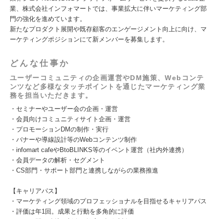
業、株式会社インフォマートでは、事業拡大に伴いマーケティング部
門の強化を進めています。
新たなプロダクト展開や既存顧客のエンゲージメント向上に向け、マ
ーケティングポジションにて新メンバーを募集します。
どんな仕事か
ユーザーコミュニティの企画運営やDM施策、Webコンテ
ンツなど多様なタッチポイントを通じたマーケティング業
務を担当いただきます。
・セミナーやユーザー会の企画・運営
・会員向けコミュニティサイト企画・運営
・プロモーションDMの制作・実行
・バナーや導線設計等のWebコンテンツ制作
・infomart cafeやBtoBLINKS等のイベント運営（社内外連携）
・会員データの解析・セグメント
・CS部門・サポート部門と連携しながらの業務推進
【キャリアパス】
・マーケティング領域のプロフェッショナルを目指せるキャリアパス
・評価は年1回。成果と行動を多角的に評価