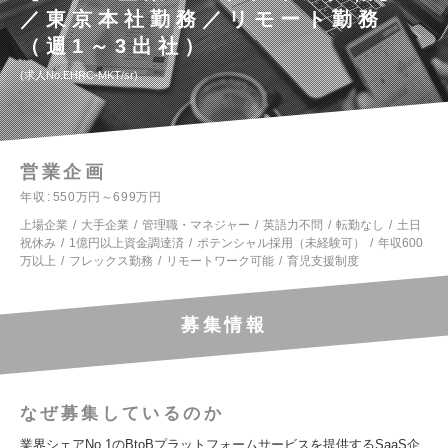
／東京本社勤務／リモート勤務
（週1～3出社）
求人No.EHRC-MKT/sr
営業企画
年収
550万円～699万円
上場企業
大手企業
管理職・マネジャー
英語力不問
転勤なし
土日
祝休み
1億円以上資金調達済
ポテンシャル採用（未経験可）
年収600
万以上
フレックス勤務
リモートワーク可能
育児支援制度
募集情報
なぜ募集しているのか
業界シェアNo.1のBtoBプラットフォームサービスを提供するSaaS企