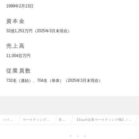
1998年2月13日
資本金
32億1,251万円（2025年3月末現在）
売上高
11,004百万円
従業員数
732名（連結）、704名（単体）（2025年3月末現在）
ハイク
マーケティング・
営業
【SaaS企業マーケティング職】／東
ラス求
販促企画・商品開
企画
京本社勤務／リモート勤務（週1～3