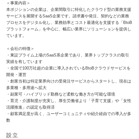
＜事業内容＞
本ポジションの企業は、企業間取引に特化したクラウド型の業務支援
サービスを展開するSaaS企業です。請求書や発注、契約などの業務
プロセスをデジタル化し、業務効率とコスト最適化を支援する「BtoB
プラットフォーム」を中心に、幅広い業界にソリューションを提供し
ています。
＜会社の特徴＞
・東証プライム上場のSaaS系企業であり、業界トップクラスの取引
実績を有しています
・全国で100万社超の企業に導入されているBtoBクラウドサービスを
開発・運営
・創業当初は特定業界向けの受発注サービスからスタートし、現在は
多業種・多用途へ拡大
・副業可・ハイブリッド勤務など柔軟な働き方が可能な環境
・育児・介護制度が充実し、厚生労働省より「子育て支援」や「女性
活躍推進」の認定も取得済
・顧客満足度が高く、ユーザーコミュニティや紹介経由での導入が多
数
設立