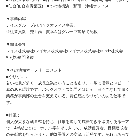
■仙台(仙台市青葉区) ■その他横浜、新宿、沖縄オフィス
▼事業内容
レイスグループのバックオフィス事業。
※従業員数、売上高、資本金はグループ連結で記載
▼関連会社
レイス株式会社/レイサス株式会社/レイナス株式会社/mode株式会
社/(株)顧問名鑑
▼その他備考・フリーコメント
■やりがい：
若い社員が多く、成長企業ということもあり、非常に活気とスピード
感のある環境です。バックオフィス部門とはいえ、日々こなして頂く
業務が事業部の土台を支えている、責任感とやりがいのある仕事で
す。
■社風：
個人が大きな裁量権を持ち、仕事を通して成長できる環境がある一方
で、4半期ごとに、ホテル等を貸しきって、成績優秀者、目標達成者
の表彰式を行ったりと、他部署間との交流も活発です。それもあって