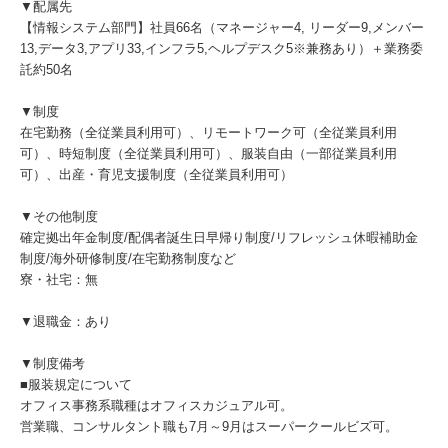
▼配属先
【情報システム部門】社員66名（マネージャー4, リーダー9,メンバー
13,データ3,アプリ33,インフラ5,ヘルプデスク5※兼務あり）＋業務委
託約50名
▼制度
在宅勤務（全従業員利用可）、リモートワーク可（全従業員利用
可）、時短制度（全従業員利用可）、服装自由（一部従業員利用
可）、出産・育児支援制度（全従業員利用可）
▼その他制度
確定拠出年金制度/配偶者誕生日早帰り制度/リフレッシュ休暇補助金
制度/海外研修制度/在宅勤務制度など
寮・社宅：無
▼退職金：あり
▼制度備考
■服装規定について
オフィス事務系職種はオフィスカジュアル可。
営業職、コンサルタント職も7月～9月はスーパークールビズ可。