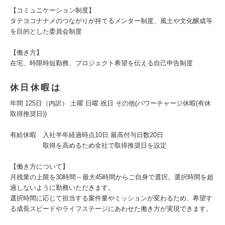
【コミュニケーション制度】
タテヨコナナメのつながりが持てるメンター制度、風土や文化醸成等
を目的とした委員会制度
【働き方】
在宅、時限時短勤務、プロジェクト希望を伝える自己申告制度
休日休暇は
年間 125日（内訳） 土曜 日曜 祝日 その他(パワーチャージ休暇(有休
取得推奨日))
有給休暇 入社半年経過時点10日 最高付与日数20日
取得を高めるため全社で取得推奨日を設定
【働き方について】
月残業の上限を30時間～最大45時間からご自身で選択。選択時間を超
過しないように勤務いただきます。
選択時間に応じて担当する案件量やミッションが変わるため、希望す
る成長スピードやライフステージにあわせた働き方が実現できます。