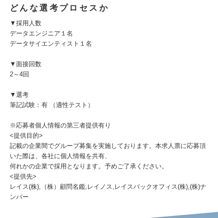
どんな選考プロセスか
▼採用人数
データエンジニア１名
データサイエンティスト１名
▼面接回数
2～4回
▼選考
筆記試験：有 （適性テスト）
※応募者個人情報の第三者提供有り
<提供目的>
記載の企業間でグループ募集を実施しております。本求人票に応募頂
いた際は、各社に個人情報を共有、
何れかの企業で採用となります。予めご了承ください。
<提供先>
レイス(株),（株）顧問名鑑,レイノス,レイスバックオフィス(株),(株)ナ
ンバー