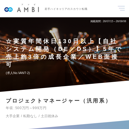
若手ハイキャリアのスカウト転職
掲載期間
26/07/15～26/09/08
☆実質年間休日130日以上【自社
システム開発（DE／DS）】5年で
売上約3倍の成長企業／WEB面接
可
求人No.VANT-2
プロジェクトマネージャー（汎用系）
年収
500万円～999万円
大手企業
転勤なし
土日祝休み