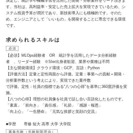
決定し、統計学や機械学習を活用した開発・分析案件をリード頂きま
す。当社は、高利益率・安定した売上拡大を実現できているため、シ
ステム投資予算が潤沢であり、新技術導入にも積極的です。そのた
め、エンジニアとして「いいもの」を開発することに専念できる環境
です。
求められるスキルは
必須
【必須】MLOps経験者 OR 統計学を活用したデータ分析経験
者 、リーダー経験 ※SIer出身者歓迎、業界や業種は不問
【主な開発環境】クラウド環境：GCP、言語：Python
【評価方法】定量と定性両面から評価。定量：事業への貢献＝開発・
分析案件数という考えにより、実現できた案件数
で評価。定性：社員の指標である"八つの心得"を基準に360度評価を実
施。
【八つの心得】理想の社員像を社員で話し合い言語化したものです。
「素直」「前向き」「責任感」「礼節」「感謝・報恩」
「向上心」「一生懸命」「元気な挨拶と笑顔の交流」
■学歴 専修 短大 高専 大学 大学院
募集年齢（年齢制限理由）