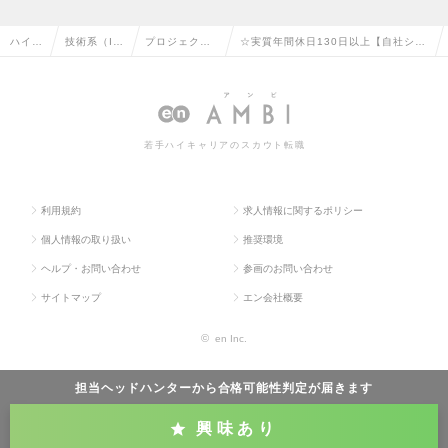
ハイク
技術系（I
プロジェクト
☆実質年間休日130日以上【自社シス
ラス求
T・Web・
マネージャー
テム開発（DE／DS）】5年で売上約3
人TO
通信系）の
（汎用系）の
倍の成長企業／WEB面接可の求人情
P
転職
転職
報
若手ハイキャリアのスカウト転職
利用規約
求人情報に関するポリシー
個人情報の取り扱い
推奨環境
ヘルプ・お問い合わせ
参画のお問い合わせ
サイトマップ
エン会社概要
©
en Inc.
担当ヘッドハンターから
合格可能性判定
が届きます
興味あり