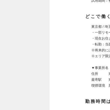
試用期間：
どこで働
東京都 / 埼
・一部リモ
・現在お住
・転勤：当
※将来的に
※エリア限
▼事業所名
住所 東
最寄駅 東
喫煙環境 
勤務時間