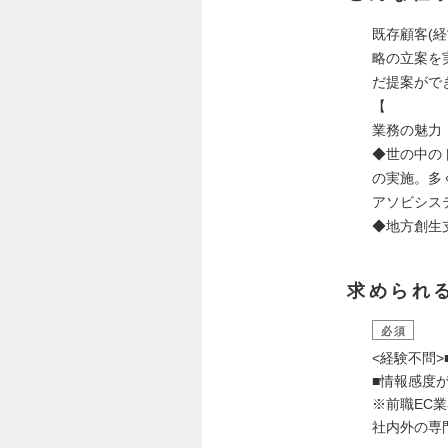
既存顧客(
略の立案を
だ提案がで
【
業務の魅力
◆世の中の
の実施。多
アソビシス
◆地方創生
求められ
必須
<経験不問>
■情報感度
※前職EC
社内外の専