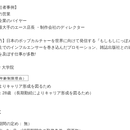
社者事例】
の営業
企業のバイヤー
最大手のエース店長 ・制作会社のディレクター
力】日本のポップカルチャーを世界に向けて発信する『もしもしにっぽ
S上でのインフルエンサーを巻き込んだプロモーション、雑誌出版社との
を及ぼす仕事が多数!
 大学院
年齢制限理由）
よりキャリア形成を図るため
：28歳 （長期勤続によりキャリア形成を図るため）
は
期間の定め： 無）