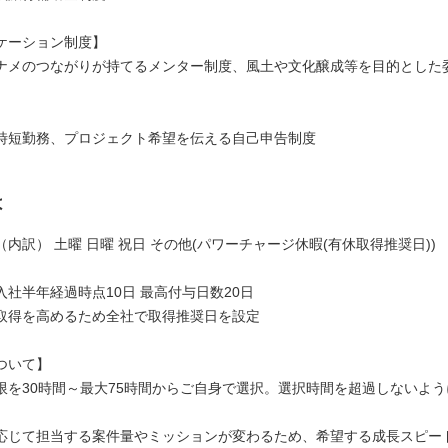
ケーション制度】
ナメのつながりが持てるメンター制度、風土や文化醸成等を目的とした
時短勤務、プロジェクト希望を伝える自己申告制度
は
日（内訳） 土曜 日曜 祝日 その他(パワーチャージ休暇(有休取得推奨日))
入社半年経過時点10日 最高付与日数20日
めるため全社で取得推奨日を設定
ついて】
限を30時間～最大75時間からご自身で選択。選択時間を超過しないよ
応じて担当する案件量やミッションが変わるため、希望する成長スピー