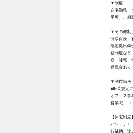
▼制度
在宅勤務（
用可）、服
▼その他制
健康保険：
確定拠出年
務制度など
寮・社宅：
退職金あり
▼制度備考
■服装規定
オフィス事
営業職、コ
【休暇制度
パワーチャ
行補助、達