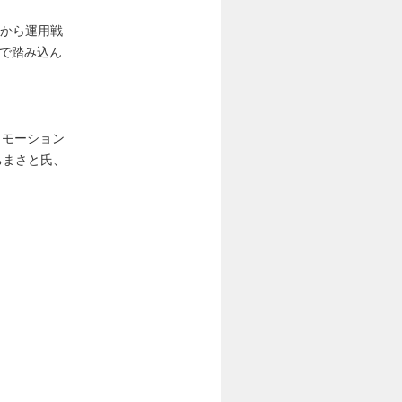
行から運用戦
まで踏み込ん
ロモーション
ちまさと氏、