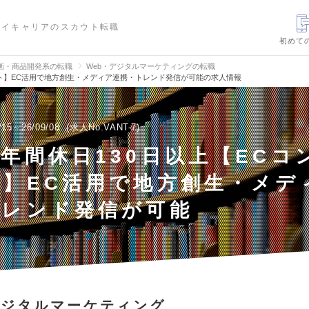
ハイキャリアのスカウト転職
初めて
画・商品開発系の転職
Web・デジタルマーケティングの転職
ント】EC活用で地方創生・メディア連携・トレンド発信が可能の求人情報
/15～26/09/08
求人No.VANT-7
年間休日130日以上【ECコ
ト】EC活用で地方創生・メデ
トレンド発信が可能
デジタルマーケティング