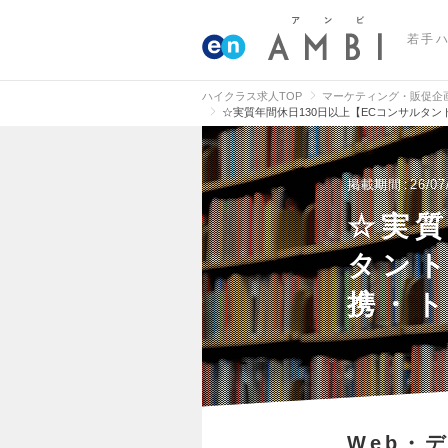
若手
ハイクラス求人TOP
マーケティング・販促企
☆実質年間休日130日以上【ECコンサルタ
掲載期間
26/07
☆実質
タン
携・
Web・