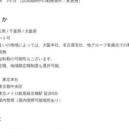
有 3ヶ月 （試用期間中の勤務条件：変更無）
くか
玉県 / 千葉県 / 大阪府
ート可
まいの地域によっては、大阪本社、名古屋支社、他グループ各拠点での
面無
は転勤の可能性もございます。
定職、地域限定職制度も選択可能。
 東京本社
京都中央区
京メトロ銀座線京橋駅 徒歩0分
屋内禁煙（屋内喫煙可能場所あり）
は