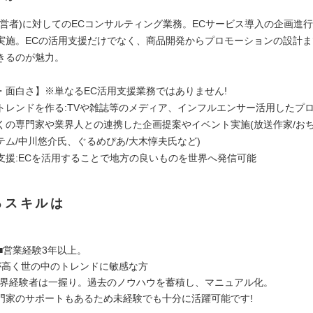
経営者)に対してのECコンサルティング業務。ECサービス導入の企画進
実施。ECの活用支援だけでなく、商品開発からプロモーションの設計
きるのが魅力。
・面白さ】※単なるEC活用支援業務ではありません!
トレンドを作る:TVや雑誌等のメディア、インフルエンサー活用したプ
くの専門家や業界人との連携した企画提案やイベント実施(放送作家/お
テム/中川悠介氏、ぐるめぴあ/大木惇夫氏など)
支援:ECを活用することで地方の良いものを世界へ発信可能
るスキルは
■営業経験3年以上。
が高く世の中のトレンドに敏感な方
業界経験者は一握り。過去のノウハウを蓄積し、マニュアル化。
門家のサポートもあるため未経験でも十分に活躍可能です!