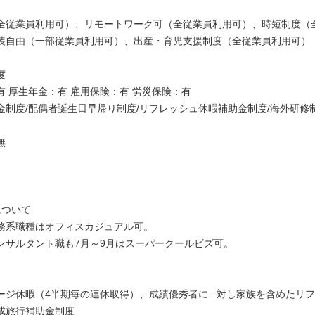
全従業員利用可）、リモートワーク可（全従業員利用可）、時短制度（
装自由（一部従業員利用可）、出産・育児支援制度（全従業員利用可）
度
有 厚生年金：有 雇用保険：有 労災保険：有
金制度/配偶者誕生日早帰り制度/リフレッシュ休暇補助金制度/海外研修
無
について
務系職種はオフィスカジュアル可。
ンサルタント職も7月～9月はスーパークールビズ可。
】
ージ休暇（4半期毎の連休取得）、成績優秀者に . 対し家族を含めたリ
成旅行補助金制度