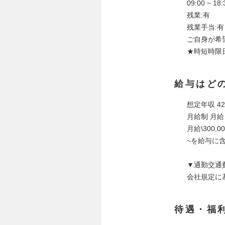
09:00 ~ 
残業:有
残業手当:有
ご自身が希
★時短時限
給与はど
想定年収 42
月給制 月給 3
月給\300,
~を給与に
▼通勤交通
会社規定に基
待遇・福