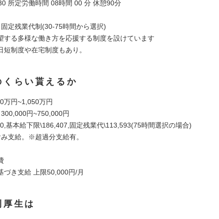
18:30 所定労働時間 08時間 00 分 休憩90分
 固定残業代制(30-75時間から選択)
望する多様な働き方を応援する制度を設けています
日短制度や在宅制度もあり。
のくらい貰えるか
0万円~1,050万円
00,000円~750,000円
000,基本給下限\186,407,固定残業代\113,593(75時間選択の場合)
含み支給。※超過分支給有。
費
づき支給 上限50,000円/月
利厚生は