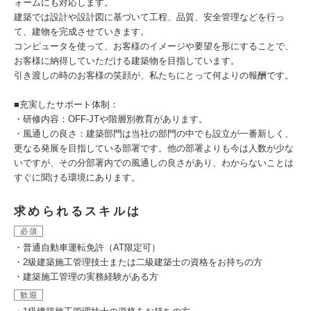
ォームにも対応します。
建築では設計や設計図に基づいて工程、品質、安全管理などを行っ
て、建物を完成させていきます。
コンピュータを使って、お客様のイメージや要望を形にすることで、
お客様に納得していただける建築物を目指しています。
引き渡しの時のお客様の笑顔が、私たちにとって何よりの報酬です。
■充実したサポート体制：
・研修内容：OFF-JTや階層別教育があります。
・風通しの良さ：建築部門は当社の部門の中でも設立が一番新しく、
更なる発展を目指している部署です。他の部署よりも今は人数が少な
いですが、その分部署内での風通しの良さがあり、わからないことは
すぐに聞ける環境にあります。
求められるスキルは
必須
・普通自動車運転免許（AT限定可）
・2級建築施工管理技士または二級建築士の資格をお持ちの方
・建築施工管理の実務経験がある方
歓迎