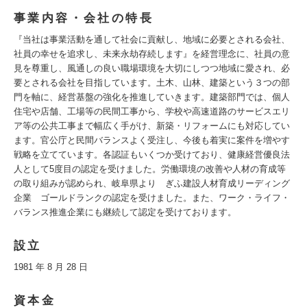
事業内容・会社の特長
『当社は事業活動を通して社会に貢献し、地域に必要とされる会社、
社員の幸せを追求し、未来永劫存続します』を経営理念に、社員の意
見を尊重し、風通しの良い職場環境を大切にしつつ地域に愛され、必
要とされる会社を目指しています。土木、山林、建築という３つの部
門を軸に、経営基盤の強化を推進していきます。建築部門では、個人
住宅や店舗、工場等の民間工事から、学校や高速道路のサービスエリ
ア等の公共工事まで幅広く手がけ、新築・リフォームにも対応してい
ます。官公庁と民間バランスよく受注し、今後も着実に案件を増やす
戦略を立てています。各認証もいくつか受けており、健康経営優良法
人として5度目の認定を受けました。労働環境の改善や人材の育成等
の取り組みが認められ、岐阜県より ぎふ建設人材育成リーディング
企業 ゴールドランクの認定を受けました。また、ワーク・ライフ・
バランス推進企業にも継続して認定を受けております。
設立
1981 年 8 月 28 日
資本金