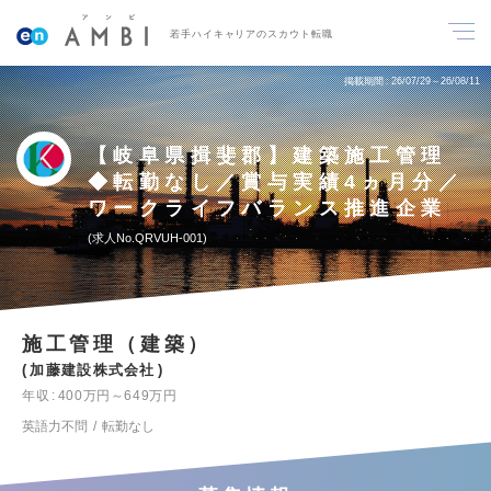
若手ハイキャリアのスカウト転職
掲載期間
26/07/29～26/08/11
【岐阜県揖斐郡】建築施工管理
◆転勤なし／賞与実績4ヵ月分／
ワークライフバランス推進企業
求人No.QRVUH-001
施工管理（建築）
加藤建設株式会社
年収
400万円～649万円
英語力不問
転勤なし