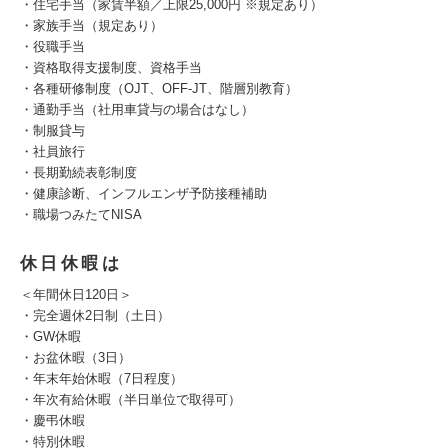
・住宅手当（家賃半額／上限25,000円 ※規定あり）
・家族手当（規定あり）
・役職手当
・資格取得支援制度、資格手当
・各種研修制度（OJT、OFF-JT、階層別教育）
・通勤手当（社用車貸与の場合はなし）
・制服貸与
・社員旅行
・長期勤続表彰制度
・健康診断、インフルエンザ予防接種補助
・職場つみたてNISA
休日休暇は
＜年間休日120日＞
・完全週休2日制（土日）
・GW休暇
・お盆休暇（3日）
・年末年始休暇（7日程度）
・年次有給休暇（半日単位で取得可）
・慶弔休暇
・特別休暇