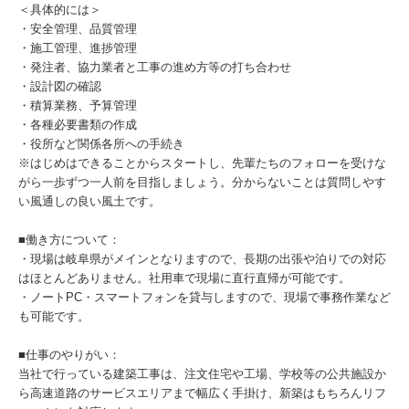
＜具体的には＞
・安全管理、品質管理
・施工管理、進捗管理
・発注者、協力業者と工事の進め方等の打ち合わせ
・設計図の確認
・積算業務、予算管理
・各種必要書類の作成
・役所など関係各所への手続き
※はじめはできることからスタートし、先輩たちのフォローを受けな
がら一歩ずつ一人前を目指しましょう。分からないことは質問しやす
い風通しの良い風土です。
■働き方について：
・現場は岐阜県がメインとなりますので、長期の出張や泊りでの対応
はほとんどありません。社用車で現場に直行直帰が可能です。
・ノートPC・スマートフォンを貸与しますので、現場で事務作業など
も可能です。
■仕事のやりがい：
当社で行っている建築工事は、注文住宅や工場、学校等の公共施設か
ら高速道路のサービスエリアまで幅広く手掛け、新築はもちろんリフ