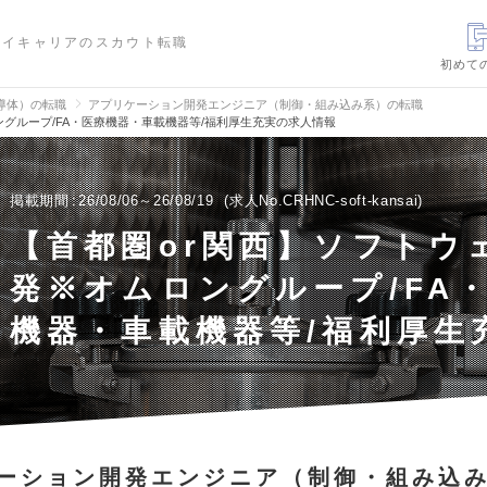
ハイキャリアのスカウト転職
初めて
導体）の転職
アプリケーション開発エンジニア（制御・組み込み系）の転職
ングループ/FA・医療機器・車載機器等/福利厚生充実の求人情報
掲載期間
26/08/06～26/08/19
求人No.CRHNC-soft-kansai
【首都圏or関西】ソフトウ
発※オムロングループ/FA
機器・車載機器等/福利厚生
ーション開発エンジニア（制御・組み込