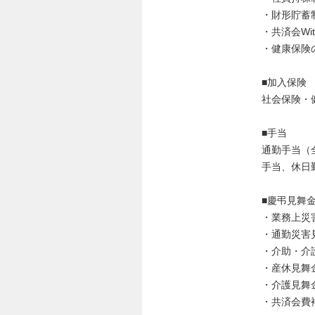
・財形貯蓄
・共済会Wit
・健康保険の
■加入保険
社会保険・
■手当
通勤手当（全
手当、休日
■慶弔見舞
・業務上災
・通勤災害
・介助・
・産休見舞
・介護見舞
・共済会費