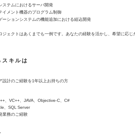
システムにおけるサーバ開発
テイメント機器のプログラム制御
ゲーションシステムの機能追加における組込開発
ロジェクトはあくまでも一例です。あなたの経験を活かし、希望に応じ
。
るスキルは
ア設計のご経験を1年以上お持ちの方
、VC++、JAVA、Objective-C、C#
e、SQL Server
発業務のご経験
は