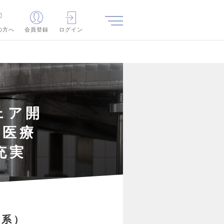
の方へ
会員登録
ログイン
ェア開
・医療
充実
み系）