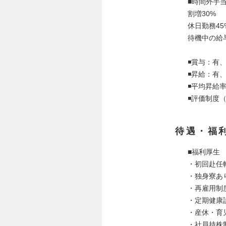
■時間外手
割増30%
休日勤務45
待機中の給
◾️賞与：有
◾️昇給：有
◾️平均昇給率
◾️評価制度
待遇・福
■福利厚生
・初回赴任
・独身寮あ
・再雇用制
・定期健康
・産休・育
・社員持株