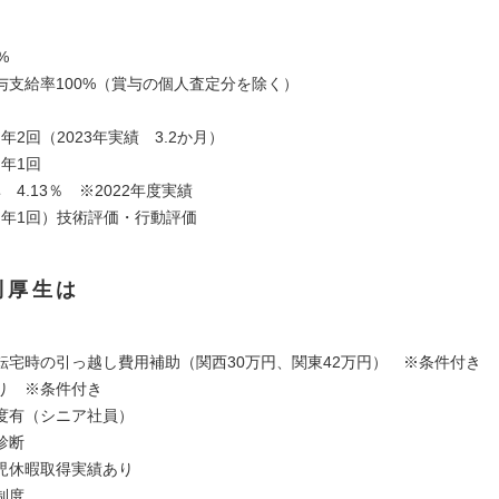
当
%
与支給率100%（賞与の個人査定分を除く）
、年2回（2023年実績 3.2か月）
、年1回
 4.13％ ※2022年度実績
（年1回）技術評価・行動評価
利厚生は
転宅時の引っ越し費用補助（関西30万円、関東42万円） ※条件付き
り ※条件付き
度有（シニア社員）
診断
児休暇取得実績あり
制度