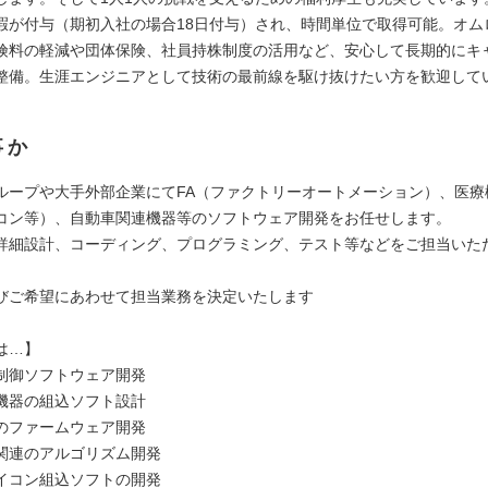
暇が付与（期初入社の場合18日付与）され、時間単位で取得可能。オム
険料の軽減や団体保険、社員持株制度の活用など、安心して長期的にキ
整備。生涯エンジニアとして技術の最前線を駆け抜けたい方を歓迎して
事か
ループや大手外部企業にてFA（ファクトリーオートメーション）、医療
コン等）、自動車関連機器等のソフトウェア開発をお任せします。
詳細設計、コーディング、プログラミング、テスト等などをご担当いた
びご希望にあわせて担当業務を決定いたします
は…】
制御ソフトウェア開発
機器の組込ソフト設計
のファームウェア開発
関連のアルゴリズム開発
イコン組込ソフトの開発