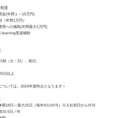
金制度
金(年間１～10万円)
助（年間1万円）
費用への補助(年間最大1万円)
learning受講補助
は
2日制（土・日）、祝日。
25日以上
については、2024年度時点となります＞
度等
暇18日～最大25日（毎年4/11付与）※入社初日から付与
15.5日／年
休暇