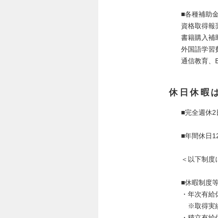
■各種補助
資格取得報奨
書籍購入補
外国語学習
通信教育、E-
休日休暇
■完全週休
■年間休日1
＜以下制度
■休暇制
・年次有給休
※取得実績
・積立有給