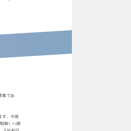
募集であ
ます。今後
・制御）へ積
。入社初日