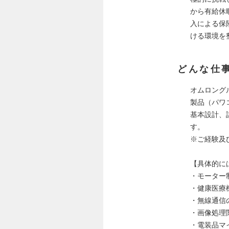
から有給休
入による保
ける環境を
どんな仕
オムロング
製品（パワ
基本設計、
す。
※ご経験及
【具体的に
・モーター
・健康医療
・無線通信
・画像処理
・電装品マ