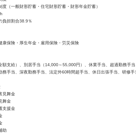
制度（一般財形貯蓄・住宅財形貯蓄・財形年金貯蓄）
h
負担割合38.9％
健康保険・厚生年金・雇用保険・労災保険
額支給）、別居手当（14,000～55,000円）、休業手当、超過勤務手
勤務手当、深夜勤務手当、法定外60時間超手当、休日出張手当、研修手
金
害見舞金
見舞金
介護支援金
金
金
補助