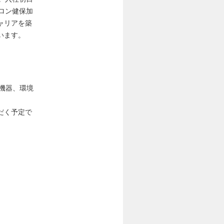
ロン健保加
ャリアを築
います。
機器、環境
だく予定で