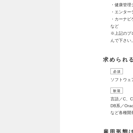
・健康管理
・エンター
・カーナビ
など
※上記のプ
んで下さい
求められ
必須
ソフトウェ
歓迎
言語／C、C++
DB系／Oracl
など各種開
雇用形態