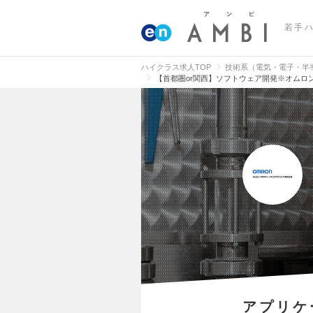
若手
ハイクラス求人TOP
技術系（電気・電子・半
【首都圏or関西】ソフトウェア開発※オムロ
アプリケ