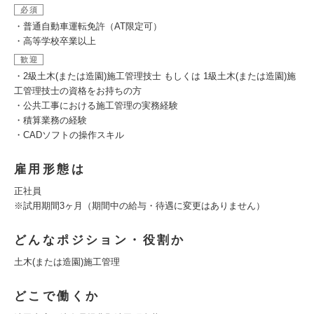
必須
・普通自動車運転免許（AT限定可）
・高等学校卒業以上
歓迎
・2級土木(または造園)施工管理技士 もしくは 1級土木(または造園)施
工管理技士の資格をお持ちの方
・公共工事における施工管理の実務経験
・積算業務の経験
・CADソフトの操作スキル
雇用形態は
正社員
※試用期間3ヶ月（期間中の給与・待遇に変更はありません）
どんなポジション・役割か
土木(または造園)施工管理
どこで働くか