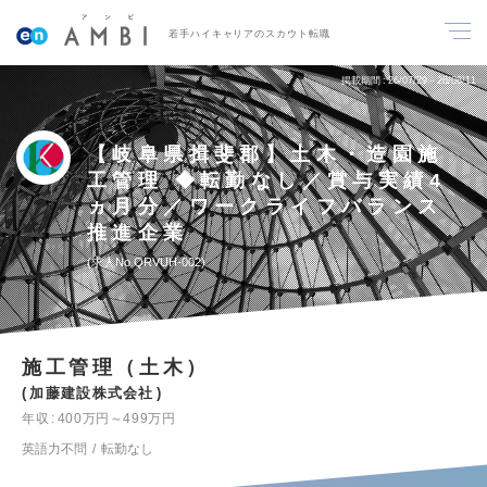
若手ハイキャリアのスカウト転職
掲載期間
26/07/29～26/08/11
【岐阜県揖斐郡】土木・造園施
工管理 ◆転勤なし／賞与実績4
ヵ月分／ワークライフバランス
推進企業
求人No.QRVUH-002
施工管理（土木）
加藤建設株式会社
年収
400万円～499万円
英語力不問
転勤なし