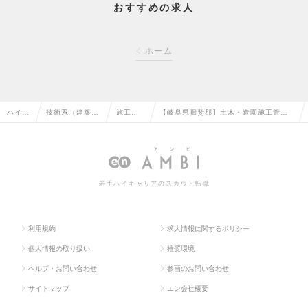
おすすめの求人
ホーム
ハイク
技術系（建築・
施工管
【岐阜県揖斐郡】土木・造園施工管
ラス求
設備・土木・プ
理（土
理 ◆転勤なし／賞与実績4ヵ月分／ワー
人TOP
ラント）の転職
木）の
クライフバランス推進企業の求人情報
転職
若手ハイキャリアのスカウト転職
利用規約
求人情報に関するポリシー
個人情報の取り扱い
推奨環境
ヘルプ・お問い合わせ
参画のお問い合わせ
サイトマップ
エン会社概要