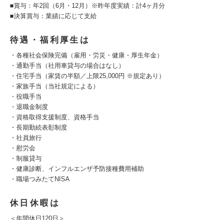
■賞与：年2回（6月・12月）※昨年度実績：計4ヶ月分
■決算賞与：業績に応じて支給
待遇・福利厚生は
・各種社会保険完備（雇用・労災・健康・厚生年金）
・通勤手当（社用車貸与の場合はなし）
・住宅手当（家賃の半額／上限25,000円 ※規定あり）
・家族手当（当社規定による）
・役職手当
・退職金制度
・資格取得支援制度、資格手当
・長期勤続表彰制度
・社員旅行
・慰労会
・制服貸与
・健康診断、インフルエンザ予防接種費用補助
・職場つみたてNISA
休日休暇は
＜年間休日120日＞