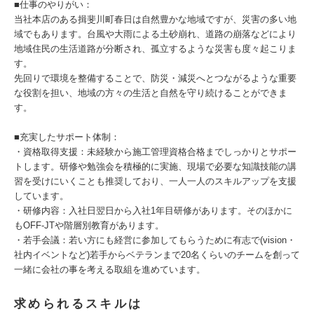
■仕事のやりがい：
当社本店のある揖斐川町春日は自然豊かな地域ですが、災害の多い地
域でもあります。台風や大雨による土砂崩れ、道路の崩落などにより
地域住民の生活道路が分断され、孤立するような災害も度々起こりま
す。
先回りで環境を整備することで、防災・減災へとつながるような重要
な役割を担い、地域の方々の生活と自然を守り続けることができま
す。
■充実したサポート体制：
・資格取得支援：未経験から施工管理資格合格までしっかりとサポー
トします。研修や勉強会を積極的に実施、現場で必要な知識技能の講
習を受けにいくことも推奨しており、一人一人のスキルアップを支援
しています。
・研修内容：入社日翌日から入社1年目研修があります。そのほかに
もOFF-JTや階層別教育があります。
・若手会議：若い方にも経営に参加してもらうために有志で(vision・
社内イベントなど)若手からベテランまで20名くらいのチームを創って
一緒に会社の事を考える取組を進めています。
求められるスキルは