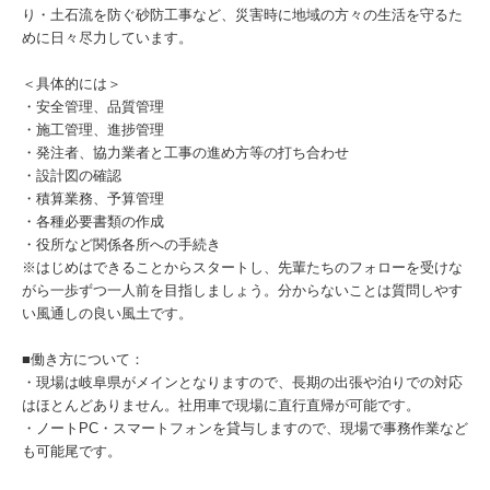
り・土石流を防ぐ砂防工事など、災害時に地域の方々の生活を守るた
めに日々尽力しています。
＜具体的には＞
・安全管理、品質管理
・施工管理、進捗管理
・発注者、協力業者と工事の進め方等の打ち合わせ
・設計図の確認
・積算業務、予算管理
・各種必要書類の作成
・役所など関係各所への手続き
※はじめはできることからスタートし、先輩たちのフォローを受けな
がら一歩ずつ一人前を目指しましょう。分からないことは質問しやす
い風通しの良い風土です。
■働き方について：
・現場は岐阜県がメインとなりますので、長期の出張や泊りでの対応
はほとんどありません。社用車で現場に直行直帰が可能です。
・ノートPC・スマートフォンを貸与しますので、現場で事務作業など
も可能尾です。