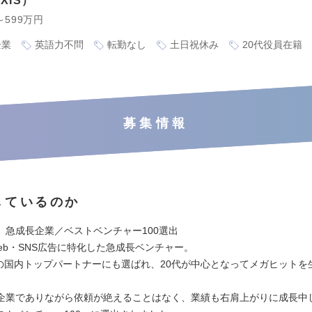
XIS
～599万円
企業
英語力不問
転勤なし
土日祝休み
20代役員在籍
募集情報
しているのか
】急成長企業／ベストベンチャー100選出
Web・SNS広告に特化した急成長ベンチャー。
k広告の国内トップパートナーにも選ばれ、20代が中心となってメガヒット
企業でありながら依頼が絶えることはなく、業績も右肩上がりに成長中