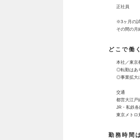
正社員
※3ヶ月の
その間の月
どこで働
本社／東京都新
◎転勤はあ
◎事業拡大
交通
都営大江戸
JR・私鉄
東京メトロ
勤務時間