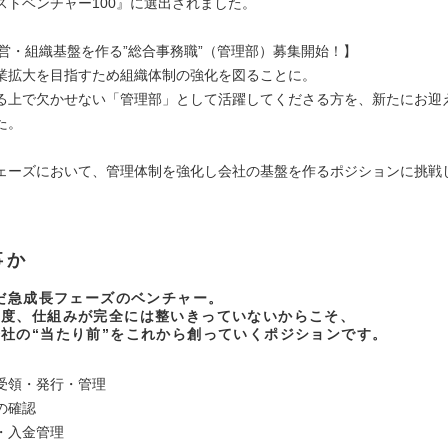
ストベンチャー100』に選出されました。
の経営・組織基盤を作る”総合事務職”（管理部）募集開始！】
業拡大を目指すため組織体制の強化を図ることに。
る上で欠かせない「管理部」として活躍してくださる方を、新たにお迎
た。
ェーズにおいて、管理体制を強化し会社の基盤を作るポジションに挑戦
事か
まだ急成長フェーズのベンチャー。
制度、仕組みが完全には整いきっていないからこそ、
社の“当たり前”をこれから創っていくポジションです。
受領・発行・管理
の確認
・入金管理