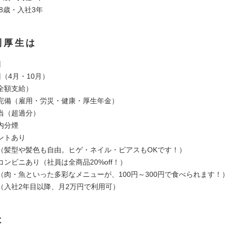
28歳・入社3年
利厚生は
回
（4月・10月）
全額支給）
完備（雇用・労災・健康・厚生年金）
当（超過分）
内分煙
ントあり
（髪型や髪色も自由。ヒゲ・ネイル・ピアスもOKです！）
ンビニあり（社員は全商品20%off！）
（肉・魚といった多彩なメニューが、100円～300円で食べられます！）
（入社2年目以降、月2万円で利用可）
は