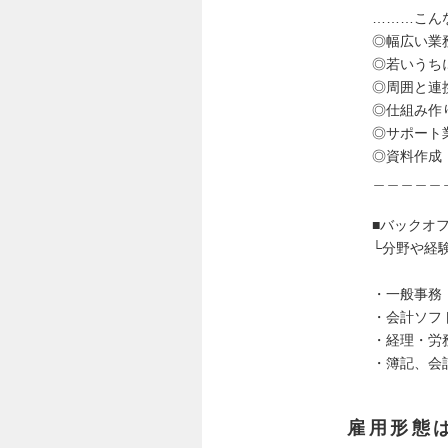
………こん
◎幅広い業
◎若いうち
◎周囲と連
◎仕組み作
◎サポート
◎資料作成
＿＿＿＿＿
■バックオ
└分野や経
・一般事務
・会計ソフ
・経理・労
・簿記、会
雇用形態