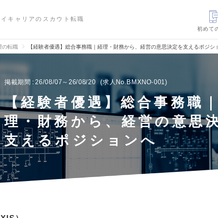
ハイキャリアのスカウト転職
初めて
理の転職
【経験者優遇】総合事務職｜経理・財務から、経営の意思決定を支えるポジシ
掲載期間
26/08/07～26/08/20
求人No.BMXNO-001
【経験者優遇】総合事務職
理・財務から、経営の意思
支えるポジションへ