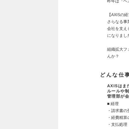
昨年は『ベ
【AXIS
さらなる事
会社を支え
になりまし
組織拡大フ
んか？
どんな仕
AXISは
ルールや
管理部が会
■ 経理
・請求書の
・経費精算
・支払処理