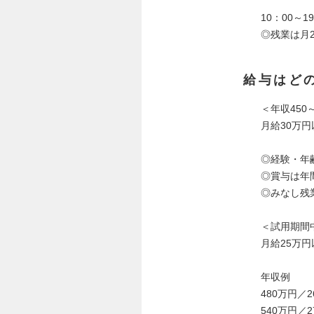
10：00～
◎残業は月
給与はど
＜年収450
月給30万
◎経験・年
◎賞与は年
◎みなし残
＜試用期間
月給25万
年収例
480万円／
540万円／