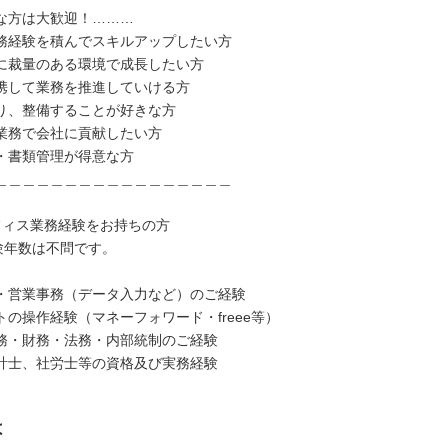
な方は大歓迎！………
務経験を積んでスキルアップしたい方
に裁量のある環境で成長したい方
携して業務を推進していける方
り、整備することが好きな方
業務で会社に貢献したい方
・書類管理が得意な方
＿＿＿＿＿＿＿＿＿＿＿＿＿＿＿＿＿
フィス業務経験をお持ちの方
験年数は不問です。
・営業事務（データ入力など）のご経験
トの操作経験（マネーフォワード・freee等）
務・財務・法務・内部統制のご経験
計士、社労士等の資格及び実務経験
は