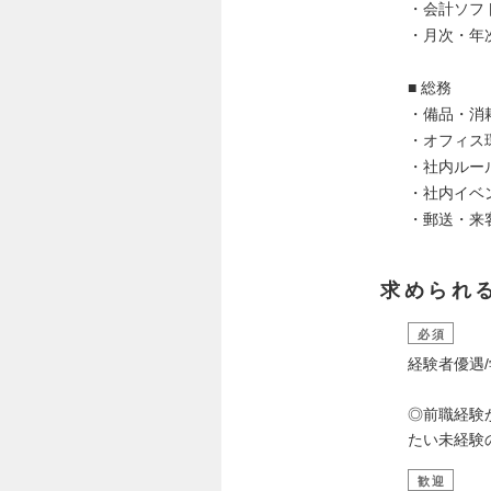
・会計ソフ
・月次・年
■ 総務
・備品・消
・オフィス
・社内ルー
・社内イベ
・郵送・来
求められ
必須
経験者優遇
◎前職経験
たい未経験
歓迎