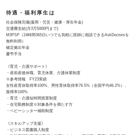
待遇・福利厚生は
社会保険完備(雇用・労災・健康・厚生年金)
交通費支給(月3万5000円まで)
M3PSP（24時間365日いつでも気軽に医師に相談できるAskDoctorsを
無料利用）
確定拠出年金
慶弔手当
《育児・介護サポート》
・産前産後休職、育児休業、介護休業制度
※参考情報 FY23実績
女性産育休取得率100%、男性育休取得率76.5%（全国平均46.2%）、
復帰率100%
・育児・介護短時間措置制度
・在宅勤務制度※対象条件を満たす方
・ベビーシッター補助制度
《スキルアップ支援》
・ビジネス図書購入制度