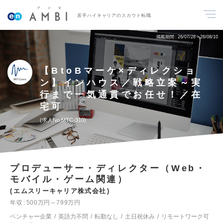
若手ハイキャリアのスカウト転職
掲載期間
26/07/28～26/08/10
【BtoBマーケ×ディレクショ
ン】インハウス／戦略立案～実
行まで一気通貫でお任せ！／在
宅可
求人No.MTC-310
プロデューサー・ディレクター（Web・
モバイル・ゲーム関連）
エムスリーキャリア株式会社
年収
500万円～799万円
ベンチャー企業
英語力不問
転勤なし
土日祝休み
リモートワーク可