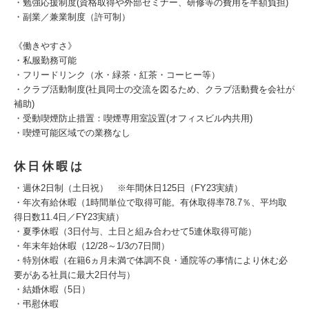
・勉強応援制度(資格取得や外部セミナー、研修等の費用を半額負担)
・副業／兼業制度（許可制）
《働きやすさ》
・私服勤務可能
・フリードリンク（水・緑茶・紅茶・コーヒー等）
・クラブ活動制度(社員同士の交流を図るため、クラブ活動費を会社が
補助)
・受動喫煙防止措置：喫煙専用室設置(オフィスビル内共用)
・喫煙可能区域での業務なし
休日休暇は
・週休2日制（土日祝） ※年間休日125日（FY23実績）
・年次有給休暇（1時間単位で取得可能。有休取得率78.7％、平均取
得日数11.4日／FY23実績）
・夏季休暇（3日付与、土日と組み合わせて5連休取得可能）
・年末年始休暇（12/28～1/3の7日間）
・特別休暇（在籍6ヵ月未満で体調不良・通院等の事情により休む必
要がある社員に最大2日付与）
・結婚休暇（5日）
・弔慰休暇