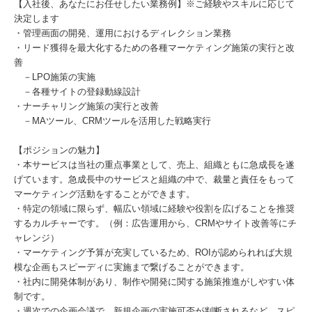
【入社後、あなたにお任せしたい業務例】※ご経験やスキルに応じて
決定します
・管理画面の開発、運用におけるディレクション業務
・リード獲得を最大化するための各種マーケティング施策の実行と改
善
－LPO施策の実施
－各種サイトの登録動線設計
・ナーチャリング施策の実行と改善
－MAツール、CRMツールを活用した戦略実行
【ポジションの魅力】
・本サービスは当社の重点事業として、売上、組織ともに急成長を遂
げています。急成長中のサービスと組織の中で、裁量と責任をもって
マーケティング活動をすることができます。
・特定の領域に限らず、幅広い領域に経験や役割を広げることを推奨
するカルチャーです。（例：広告運用から、CRMやサイト改善等にチ
ャレンジ）
・マーケティング予算が充実しているため、ROIが認められれば大規
模な企画もスピーディに実施まで繋げることができます。
・社内に開発体制があり、制作や開発に関する施策推進がしやすい体
制です。
・週次での企画会議で、新規企画の実施可否が判断されるなど、スピ