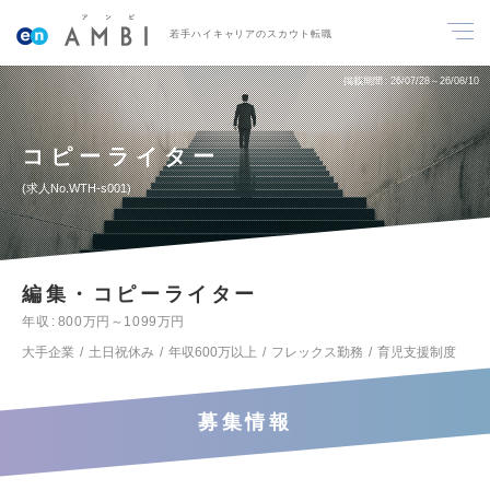
若手ハイキャリアのスカウト転職
掲載期間
26/07/28～26/08/10
コピーライター
求人No.WTH-s001
編集・コピーライター
年収
800万円～1099万円
大手企業
土日祝休み
年収600万以上
フレックス勤務
育児支援制度
募集情報