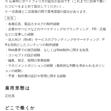
※ 応募時にポートフォリオの提出が必須です（これまでに自身で書い
たコピーをまとめて提出してください）。
※ 一次面接と二次面接の間で選考課題の提出があります。
歓迎
・各種広告、製品カタログの制作経験
・企業やサービスなどのマーケティングやブランディング、PR・広報
などに従事した経験
・法人向け（BtoB）サービスのブランディングやマーケティング、P
Rを目的としたコンテンツの制作経験
・Web業界での就労経験、もしくはWeb制作に関する知見
・コンセプトの設計経験
・編集、校正、校閲の実務経験
・マネジメントポジションの経験（最終的な判断を求められるポジシ
ョンの経験）
・予算・制作費の設計や管理に関する経験
雇用形態は
正社員
どこで働くか