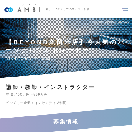
若手ハイキャリアのスカウト転職
掲載期間
26/08/02～26/08/31
【BEYOND久留米店】今人気のパ
ーソナルジムトレーナー
求人No.FGOOD-10001-0110
講師・教師・インストラクター
年収
400万円～599万円
ベンチャー企業
インセンティブ制度
募集情報