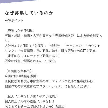
なぜ募集しているのか
■PRポイント
【充実した研修制度】
実績・経験・知識・人望が豊富な「専属研修講師」による研修制度あ
り。
入社後約1ヶ月間は「栄養学」「解剖学」「セッション」「カウンセ
リング」「食事指導」等の研修に加え、既存店舗でのOJTを実施。
（定期的なフォローアップ研修もあり）
万全の状態で配属されるので、安心。
【圧倒的な集客力】
全国に約60店舗を展開。
圧倒的な知名度と本部主導のマーケティング戦略で集客は安心！
他業界での実績豊富なプロフェッショナルにお任せください。
【個人ノルマなしの働きやすい環境】
個人売上ノルマや物販ノルマなし！
あくまでもチームで目標を追いかける風土。