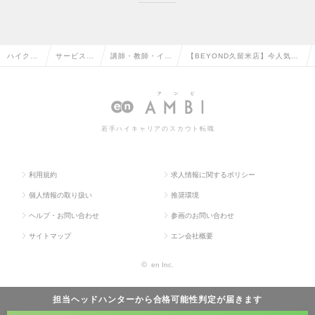
ハイクラ
サービス・
講師・教師・イン
【BEYOND久留米店】今人気の
ス求人T
流通系の転
ストラクターの転
パーソナルジムトレーナーの求
OP
職
職
人情報
若手ハイキャリアのスカウト転職
利用規約
求人情報に関するポリシー
個人情報の取り扱い
推奨環境
ヘルプ・お問い合わせ
参画のお問い合わせ
サイトマップ
エン会社概要
©
en Inc.
担当ヘッドハンターから
合格可能性判定
が届きます