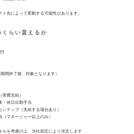
クト先によって変動する可能性があります。
のくらい貰えるか
】
万円
用期間終了後、対象となります）
（実費支給）
夜・休日出勤手当
センティブ（支給する場合あり）
当（マネージャー以上のみ）
キルを考慮の上、当社規定により決定します