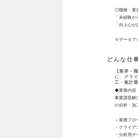
◎職種・業
「未経験か
「向上心が
※データア
どんな仕
【業界・職
に、クラ
工・集計
◆業務内容
事業課題解
の分析・加
＜業務フロ
・クライア
・分析用デ