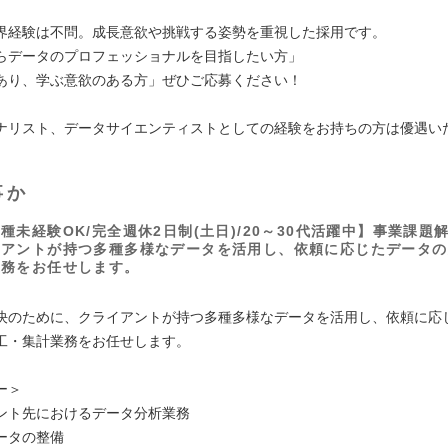
界経験は不問。成長意欲や挑戦する姿勢を重視した採用です。
らデータのプロフェッショナルを目指したい方」
あり、学ぶ意欲のある方」ぜひご応募ください！
ナリスト、データサイエンティストとしての経験をお持ちの方は優遇い
事か
種未経験OK/完全週休2日制(土日)/20～30代活躍中】事業課題
イアントが持つ多種多様なデータを活⽤し、依頼に応じたデータの
業務をお任せします。
決のために、クライアントが持つ多種多様なデータを活⽤し、依頼に応
工・集計業務をお任せします。
ー＞
ント先におけるデータ分析業務
ータの整備