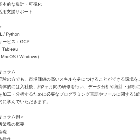
基本的な集計・可視化
ル活用支援サポート
＞
/ Python
サービス：GCP
ableau
acOS / Windows）
キュラム
経験の方でも、市場価値の高いスキルを身につけることができる環境を
具体的には入社後、約2ヶ月間の研修を行い、データ分析や統計・解析
を加工・分析するために必要なプログラミング言語やツールに関する知
的に学んでいただきます。
キュラム例＞
析業務の概要
基礎
本操作