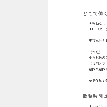
どこで働
★転勤なし
★U・Iター
東京本社も
《本社》
東京都渋谷区
《福岡オフ
福岡県福岡市
※居住地や
勤務時間
9:30～18