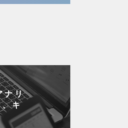
アナリ
し、キ