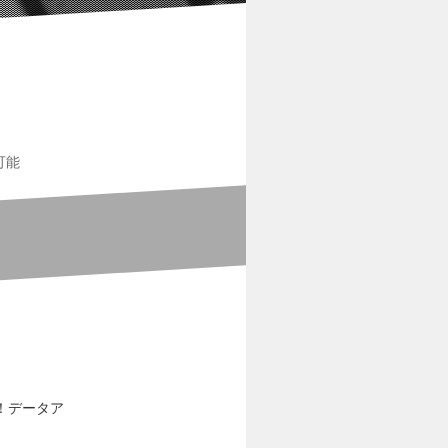
可能
！データア