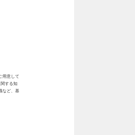
ご用意して
に関する知
識など、基