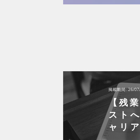
掲載期間
26/07
【残業
スト
ャリ