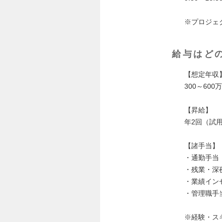
※プロジェ
給与はど
【想定年収
300～600
【昇給】
年2回（試
【諸手当】
・通勤手当
・残業・深
・業績イン
・管理職手
※経験・ス