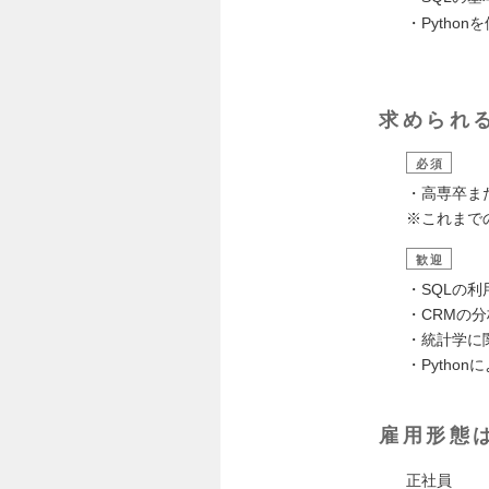
・Pytho
求められ
必須
・高専卒ま
※これまで
歓迎
・SQLの利
・CRMの
・統計学に
・Pytho
雇用形態
正社員