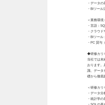
・データの
・BIツー
＜業務環境
・言語：SQL 
・クラウド
・BIツール：T
・PC 貸与（M
◆研修カリ
当社では未
おります。
識、データ
礎から徹底
＜研修カリ
・データ分
・統計学の
・SQLの基