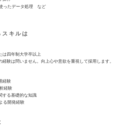
nを使ったデータ処理 など
るスキルは
たは四年制大学卒以上
の経験は問いません。向上心や意欲を重視して採用します。
用経験
分析経験
関する基礎的な知識
nによる開発経験
は