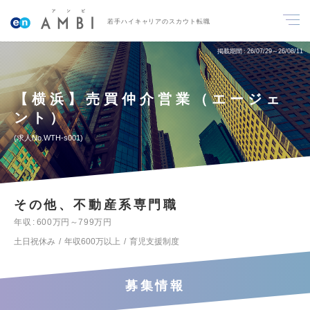
若手ハイキャリアのスカウト転職
掲載期間
26/07/29～26/08/11
【横浜】売買仲介営業（エージェ
ント）
求人No.WTH-s001
その他、不動産系専門職
年収
600万円～799万円
土日祝休み
年収600万以上
育児支援制度
募集情報