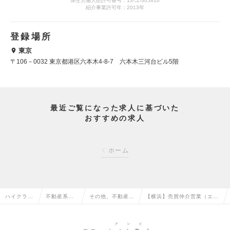
厚生労働大臣許可番号：13-ユ-305810
紹介事業許可年：2013年
登録場所
東京
〒106－0032 東京都港区六本木4-8-7 六本木三河台ビル5階
最近ご覧になった求人に基づいた
おすすめの求人
ホーム
ハイクラス
不動産系専
その他、不動産系
【横浜】売買仲介営業（エー
求人TOP
門職の転職
専門職の転職
ジェント）の求人情報