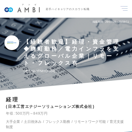
若手ハイキャリアのスカウト転職
掲載期間
26/07/29～26/08/11
【経験者歓迎】経理・資金管理
◆麹町勤務／電力インフラを支
えるグローバル企業｜リモー
ト・フレックス有
求人No.YPMYO-004
経理
日本工営エナジーソリューションズ株式会社
年収
500万円～849万円
大手企業
土日祝休み
フレックス勤務
リモートワーク可能
育児支援
制度