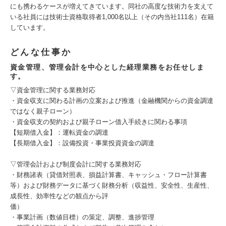
にも携わるケースが増えてきています。同社の高度な技術力を支えて
いる社員には技術士資格取得者1,000名以上（その内当社111名）在籍
しています。
どんな仕事か
資金管理、管理会計を中心とした経理業務をお任せしま
す。
▽資金管理に関する業務対応
・資金収支に関わる計画の立案および推進（金融機関からの資金調達
ではなく親子ローン）
・資金収支の契約および親子ローン借入手続きに関わる事項
【短期借入金】：運転資金の調達
【長期借入金】：設備投資・事業投資資金の調達
▽管理会計および制度会計に関する業務対応
・財務諸表（貸借対照表、損益計算書、キャッシュ・フロー計算書
等）および財務データに基づく財務分析（収益性、安全性、生産性、
成長性、効率性などの観点から評
価）
・事業計画（数値目標）の策定、調整、進捗管理