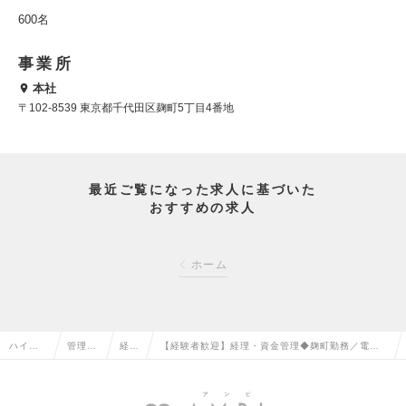
600名
事業所
本社
〒102-8539 東京都千代田区麹町5丁目4番地
最近ご覧になった求人に基づいた
おすすめの求人
ホーム
ハイク
管理部
経理
【経験者歓迎】経理・資金管理◆麹町勤務／電力イ
ラス求
門系の
の転
ンフラを支えるグローバル企業｜リモート・フレ
人TOP
転職
職
ックス有の求人情報