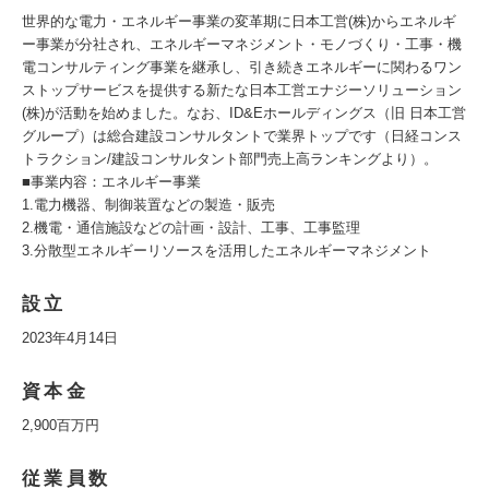
世界的な電力・エネルギー事業の変革期に日本工営(株)からエネルギ
ー事業が分社され、エネルギーマネジメント・モノづくり・工事・機
電コンサルティング事業を継承し、引き続きエネルギーに関わるワン
ストップサービスを提供する新たな日本工営エナジーソリューション
(株)が活動を始めました。なお、ID&Eホールディングス（旧 日本工営
グループ）は総合建設コンサルタントで業界トップです（日経コンス
トラクション/建設コンサルタント部門売上高ランキングより）。
■事業内容：エネルギー事業
1.電力機器、制御装置などの製造・販売
2.機電・通信施設などの計画・設計、工事、工事監理
3.分散型エネルギーリソースを活用したエネルギーマネジメント
設立
2023年4月14日
資本金
2,900百万円
従業員数