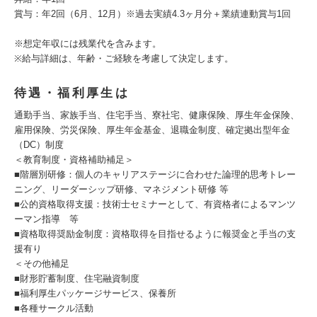
賞与：年2回（6月、12月）※過去実績4.3ヶ月分＋業績連動賞与1回
※想定年収には残業代を含みます。
※給与詳細は、年齢・ご経験を考慮して決定します。
待遇・福利厚生は
通勤手当、家族手当、住宅手当、寮社宅、健康保険、厚生年金保険、
雇用保険、労災保険、厚生年金基金、退職金制度、確定拠出型年金
（DC）制度
＜教育制度・資格補助補足＞
■階層別研修：個人のキャリアステージに合わせた論理的思考トレー
ニング、リーダーシップ研修、マネジメント研修 等
■公的資格取得支援：技術士セミナーとして、有資格者によるマンツ
ーマン指導 等
■資格取得奨励金制度：資格取得を目指せるように報奨金と手当の支
援有り
＜その他補足
■財形貯蓄制度、住宅融資制度
■福利厚生パッケージサービス、保養所
■各種サークル活動