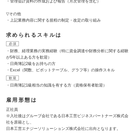
・管理会計資料の作成および報告（月次管理を含む）
▽その他
・上記業務内容に関する規程の制定・改定の取り組み
求められるスキルは
必須
・財務、経理業務の実務経験（特に資金調達や財務分析に関する経験
が5年以上ある方を歓迎）
・日商簿記2級をお持ちの方
・Excel（関数、ピボットテーブル、グラフ等）の操作スキル
歓迎
・日商簿記1級相当の知識を有する方（資格保有者歓迎）
雇用形態は
正社員
※入社後はグループ会社である日本工営ビジネスパートナーズ株式会
社を原籍とし、
日本工営エナジーソリューションズ株式会社に出向となります。